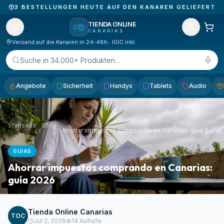
3
BESTELLUNGEN HEUTE AUF DEN KANAREN GELIEFERT
TIENDA ONLINE
CANARIAS
Versand auf die Kanaren in 24-48h · IGIC inkl.
Suche in 34.000+ Produkten…
Angebote
Sicherheit
Handys
Tablets
Audio
Startseite
Blog
Ahorrar impuestos comprando en Canarias: guía 2026
GUIAS
Ahorrar impuestos comprando en Canarias:
guía 2026
Tienda Online Canarias
TOC
Jul 2, 2026
14
Aufrufe