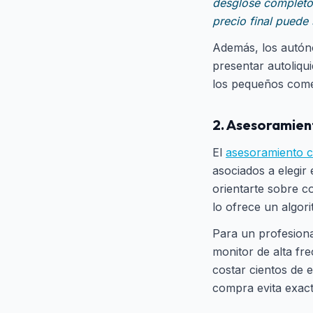
desglose completo:
precio final puede 
Además, los autón
presentar autoliqu
los pequeños comer
2. Asesoramien
El
asesoramiento c
asociados a elegir 
orientarte sobre co
lo ofrece un algor
Para un profesiona
monitor de alta fr
costar cientos de 
compra evita exac