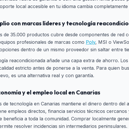
soporte local accesible en tu idioma cambia completamente 
plio con marcas líderes y tecnología reacondici
s de 35.000 productos cubre desde componentes de red 
equipos profesionales de marcas como
Poly
, MSI o ViewSo
pciones dentro de un mismo proveedor sin saltar entre ti
logía reacondicionada añade una capa extra de ahorro. Lo
calidad estricto antes de ponerse a la venta. Para quien bu
evo, es una alternativa real y con garantía.
conomía y el empleo local en Canarias
 de tecnología en Canarias mantiene el dinero dentro del a
ene empleos directos, financia servicios técnicos cercanos 
ue beneficia a toda la comunidad. Comprar localmente gen
rmite resolver incidencias sin intermediarios peninsulares.