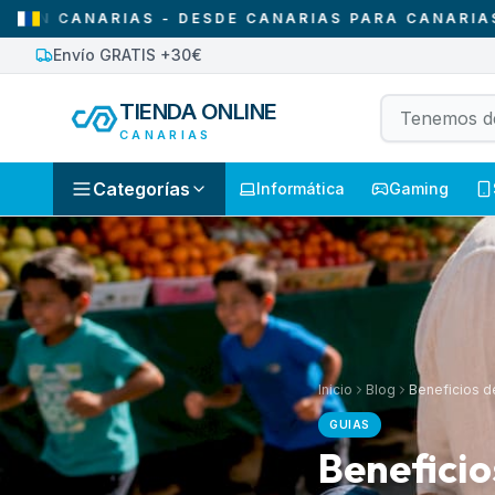
CANARIAS - DESDE CANARIAS PARA CANARIAS
•
S
Envío GRATIS +30€
TIENDA ONLINE
CANARIAS
Categorías
Informática
Gaming
Inicio
Blog
Beneficios d
GUIAS
Beneficio