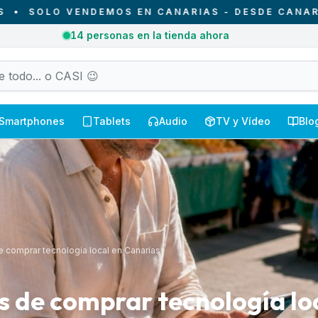
OLO VENDEMOS EN CANARIAS - DESDE CANARIAS P
2
pedidos recibidos hoy en Canarias
Smartphones
Tablets
Audio
TV y Vídeo
Blo
e comprar tecnología local en Canarias
s de comprar tecnología lo