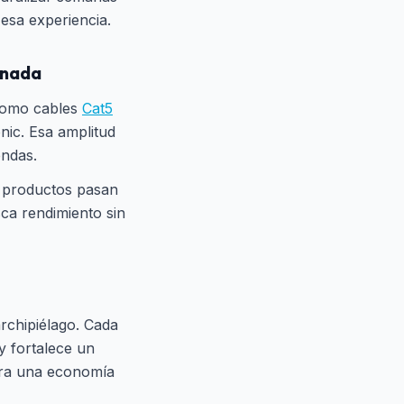
esa experiencia.
onada
como cables
Cat5
nic. Esa amplitud
endas.
s productos pasan
sca rendimiento sin
rchipiélago. Cada
y fortalece un
era una economía