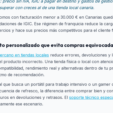
 precio sin IVA, IGIC a pagar en destino y gastos de gestió
superar con creces al de una tienda local canaria.
omos con facturación menor a 30.000 € en Canarias qued
idaciones de IGIC. Ese régimen de franquicia reduce la carg
cios y hace sus precios más competitivos para el cliente f
to personalizado que evita compras equivocada
ercano en tiendas locales
reduce errores, devoluciones y l
el producto incorrecto. Una tienda física o local con atenc
mpatibilidad, rendimiento real y alternativas dentro de tu 
itmo de recomendación.
l que busca un portátil para trabajo intensivo o un gamer 
ecuencia de refresco, la diferencia entre comprar bien y 
euros en devoluciones y retrasos. El
soporte técnico especi
tamente ese escenario.