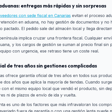
n aduanas: entregas más rápidas y sin sorpresas
veedores con sede fiscal en Canarias
evitan el proceso ad
retención en aduana, no hay gestión de documentos y no 
io pactado. El pedido sale del almacén local y llega directa
enínsula implica cruzar una frontera fiscal. Cualquier en
uana, y los cargos de gestión se suman al precio final sin 
equipo con urgencia, ese retraso tiene un coste real.
cial de tres años sin gestiones complicadas
as ofrece garantía oficial de tres años en todos sus produc
de dos años que aplica la mayoría de tiendas. Cuando surg
e con el mismo equipo local que vendió el producto, sin de
es ni de plazos de envío de ida y vuelta.
nta es uno de los factores que más infravaloran los compr
 averiado fuera de garantía o con una gestión lenta puede 