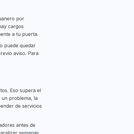
uanero por
hay cargos
mente a tu puerta.
vío puede quedar
previo aviso. Para
tos. Eso supera el
e un problema, la
pender de servicios
adores antes de
paralizar semanas