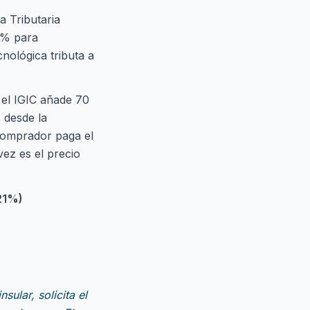
a Tributaria
 0% para
nológica tributa a
 el IGIC añade 70
 desde la
 comprador paga el
vez es el precio
21%)
ular, solicita el