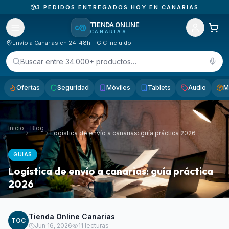
3
PEDIDOS ENTREGADOS HOY EN CANARIAS
TIENDA ONLINE
CANARIAS
Envío a Canarias en 24-48h · IGIC incluido
Buscar entre 34.000+ productos…
Ofertas
Seguridad
Móviles
Tablets
Audio
M
Inicio
Blog
Logística de envío a canarias: guía práctica 2026
GUIAS
Logística de envío a canarias: guía práctica
2026
Tienda Online Canarias
TOC
Jun 16, 2026
11
lecturas