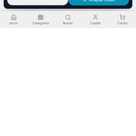
Inicio
Categorías
Buscar
Cuenta
Carrito
Envío gratis
Devolución
Pago seguro
Garantía
Pedidos +30€
14 días
Redsys SSL
3 años