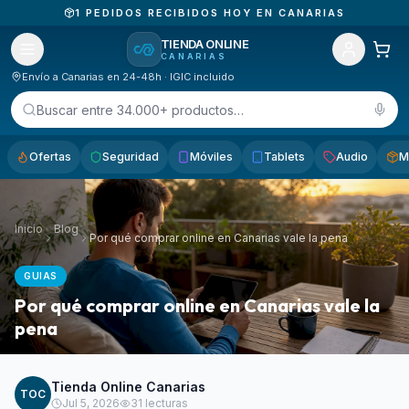
1
PEDIDOS RECIBIDOS HOY EN CANARIAS
TIENDA ONLINE
CANARIAS
Envío a Canarias en 24-48h · IGIC incluido
Buscar entre 34.000+ productos…
Ofertas
Seguridad
Móviles
Tablets
Audio
M
Inicio
Blog
Por qué comprar online en Canarias vale la pena
GUIAS
Por qué comprar online en Canarias vale la
pena
Tienda Online Canarias
TOC
Jul 5, 2026
31
lecturas