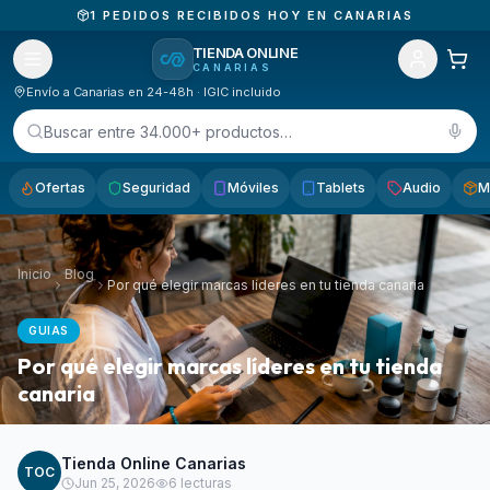
COMPRAS SIN IVA · IGIC 7%
TIENDA ONLINE
CANARIAS
Envío a Canarias en 24-48h · IGIC incluido
Buscar entre 34.000+ productos…
Ofertas
Seguridad
Móviles
Tablets
Audio
M
Inicio
Blog
Por qué elegir marcas líderes en tu tienda canaria
GUIAS
Por qué elegir marcas líderes en tu tienda
canaria
Tienda Online Canarias
TOC
Jun 25, 2026
6
lecturas