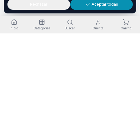
Rechazar
Aceptar todas
Inicio
Categorías
Buscar
Cuenta
Carrito
Envío gratis
Devolución
Pago seguro
Garantía
Pedidos +30€
14 días
Redsys SSL
3 años