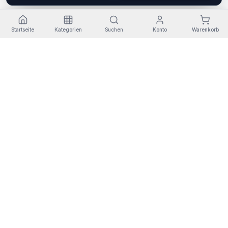
Startseite
Kategorien
Suchen
Konto
Warenkorb
Kostenloser Versand
Rückgabe
Sichere Zahlung
Garantie
Bestellungen +30€
14 Tage
Redsys SSL
3 Jahre