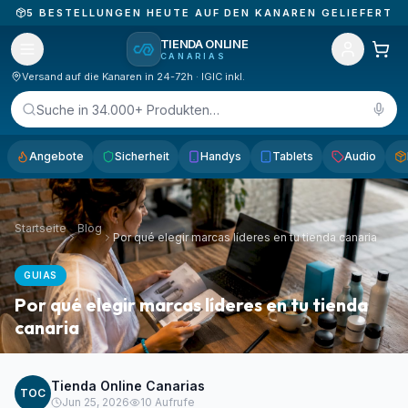
5
BESTELLUNGEN HEUTE AUF DEN KANAREN GELIEFERT
TIENDA ONLINE
CANARIAS
Versand auf die Kanaren in 24-72h · IGIC inkl.
Suche in 34.000+ Produkten…
Angebote
Sicherheit
Handys
Tablets
Audio
Startseite
Blog
Por qué elegir marcas líderes en tu tienda canaria
GUIAS
Por qué elegir marcas líderes en tu tienda
canaria
Tienda Online Canarias
TOC
Jun 25, 2026
10
Aufrufe