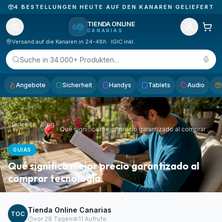
4
BESTELLUNGEN HEUTE AUF DEN KANAREN GELIEFERT
TIENDA ONLINE
CANARIAS
Versand auf die Kanaren in 24-48h · IGIC inkl.
Suche in 34.000+ Produkten…
Angebote
Sicherheit
Handys
Tablets
Audio
Startseite
Blog
Qué significa mejor precio garantizado al comprar tecnología
GUIAS
Qué significa mejor precio garantizado al
comprar tecnología
Tienda Online Canarias
TOC
vor 28 Tagen
11
Aufrufe