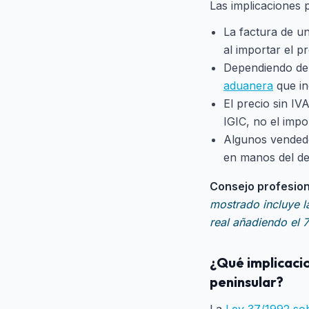
Las implicaciones 
La factura de un
al importar el p
Dependiendo del
aduanera
que in
El precio sin IV
IGIC, no el impo
Algunos vendedo
en manos del des
Consejo profesion
mostrado incluye la
real añadiendo el 
¿Qué implicacio
peninsular?