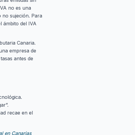
uras emitidas sin
 IVA no es una
o no sujeción. Para
el ámbito del IVA
butaria Canaria.
a una empresa de
tasas antes de
cnológica.
ar”.
dad recae en el
eal en Canarias