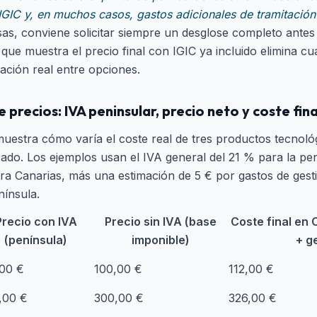
 IGIC y, en muchos casos, gastos adicionales de tramitació
sas, conviene solicitar siempre un desglose completo antes
 que muestra el precio final con IGIC ya incluido elimina c
ración real entre opciones.
precios: IVA peninsular, precio neto y coste fin
 muestra cómo varía el coste real de tres productos tecnoló
cado. Los ejemplos usan el IVA general del 21 % para la pen
ra Canarias, más una estimación de 5 € por gastos de ges
nínsula.
Precio con IVA
Precio sin IVA (base
Coste final en 
(península)
imponible)
+ g
,00 €
100,00 €
112,00 €
,00 €
300,00 €
326,00 €