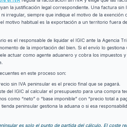
re el IVA
regula la facturación sin IVA y exige que las fact
yan la justificación legal correspondiente. Una factura sin
ni irregular, siempre que indique el motivo de la exención 
el motivo habitual es la exportación a un territorio fuera d
o es el responsable de liquidar el IGIC ante la Agencia Tri
momento de la importación del bien. Si el envío lo gestion
uele actuar como agente aduanero y cobra los impuestos y 
e.
recuentes en este proceso son:
ecio sin IVA peninsular es el precio final que se pagará.
ste del IGIC al calcular el presupuesto para una compra te
nos como “neto” o “base imponible” con “precio total a pag
la tienda peninsular gestiona la aduana o si esa responsabili
eninsular es solo el punto de partida del cálculo. El coste r