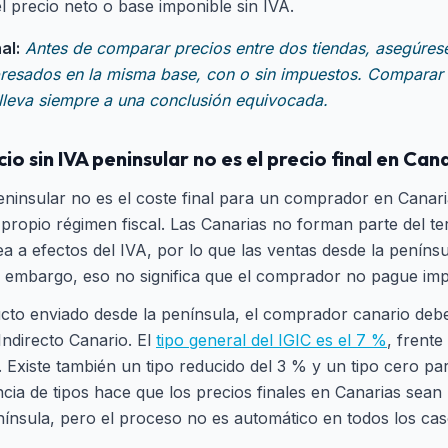
el precio neto o base imponible sin IVA.
al:
Antes de comparar precios entre dos tiendas, asegúre
resados en la misma base, con o sin impuestos. Comparar 
 lleva siempre a una conclusión equivocada.
io sin IVA peninsular no es el precio final en Can
peninsular no es el coste final para un comprador en Canari
 propio régimen fiscal. Las Canarias no forman parte del te
a a efectos del IVA, por lo que las ventas desde la penínsu
n embargo, eso no significa que el comprador no pague im
cto enviado desde la península, el comprador canario debe l
ndirecto Canario. El
tipo general del IGIC es el 7 %
, frente
. Existe también un tipo reducido del 3 % y un tipo cero p
encia de tipos hace que los precios finales en Canarias sea
nínsula, pero el proceso no es automático en todos los cas