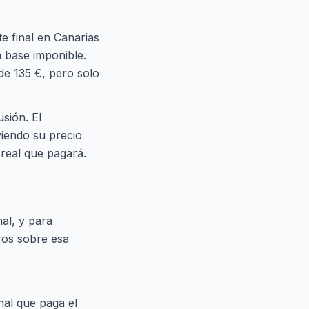
te final en Canarias
a base imponible.
 de 135 €, pero solo
sión. El
iendo su precio
 real que pagará.
nal, y para
ros sobre esa
inal que paga el