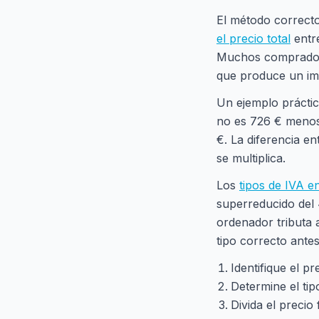
El método correcto
el precio total
entre
Muchos compradores
que produce un im
Un ejemplo práctico
no es 726 € menos 
€. La diferencia e
se multiplica.
Los
tipos de IVA e
superreducido del 
ordenador tributa 
tipo correcto antes
Identifique el pr
Determine el tip
Divida el precio