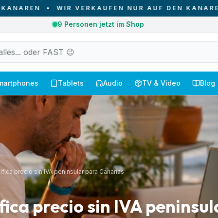
REN
•
WIR VERKAUFEN NUR AUF DEN KANAREN - V
1
Bestellungen heute auf den Kanaren empfangen
martphones
Tablets
Audio
TV & Video
Blog
ifica precio sin IVA peninsular para Canarias
fica precio sin IVA peninsu