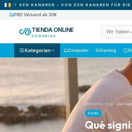
 DEN KANAREN - VON DEN KANAREN FÜR DIE KANA
FREI Versand ab 30€
TIENDA ONLINE
CANARIAS
Kategorien
Computer
Gaming
S
Startseite
Blog
Qué sign
GUIAS
Qué signi