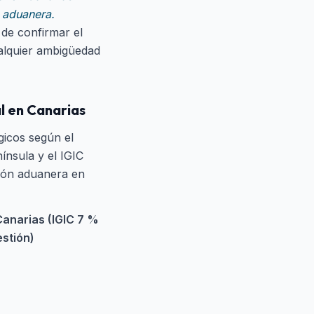
n aduanera.
 de confirmar el
ualquier ambigüedad
al en Canarias
gicos según el
ínsula y el IGIC
tión aduanera en
Canarias (IGIC 7 %
estión)