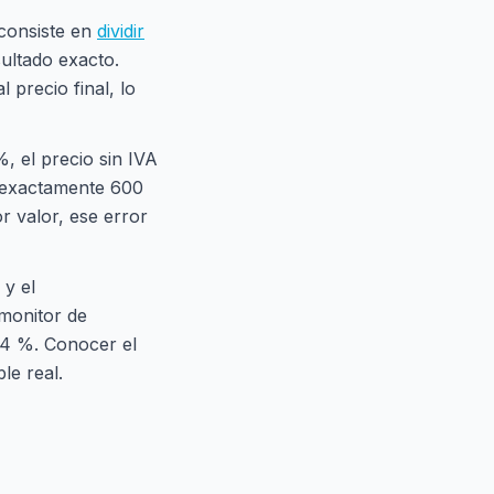
 consiste en
dividir
sultado exacto.
precio final, lo
%, el precio sin IVA
a exactamente 600
r valor, ese error
 y el
 monitor de
l 4 %. Conocer el
le real.