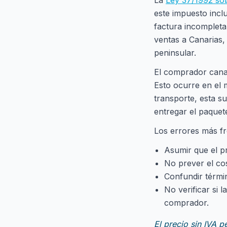
La
Ley 37/1992 sob
este impuesto inclu
factura incompleta 
ventas a Canarias, 
peninsular.
El comprador canari
Esto ocurre en el 
transporte, esta s
entregar el paquet
Los errores más f
Asumir que el pr
No prever el co
Confundir térmi
No verificar si 
comprador.
El precio sin IVA p