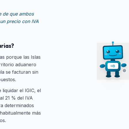
se de que ambos
un precio con IVA
arias?
as porque las Islas
rritorio aduanero
la se facturan sin
puestos.
iquidar el IGIC, el
 al 21 % del IVA
ara determinados
n habitualmente más
os.