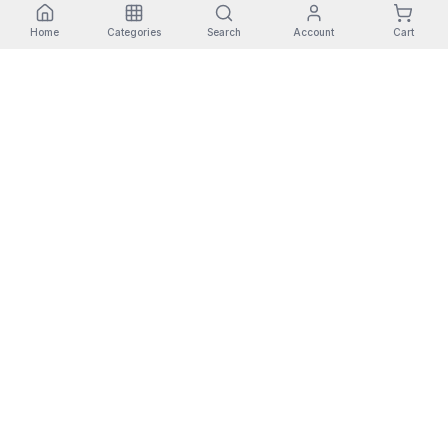
Home
Categories
Search
Account
Cart
Free shipping
Returns
Secure payment
Warranty
Orders +30€
14 days
Redsys SSL
3 years
THANK YOU FOR SHOPPING IN THE CANARY