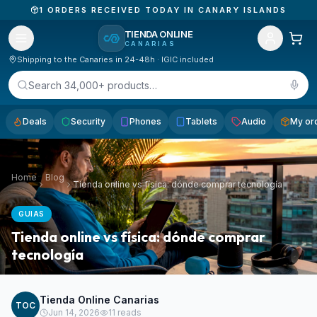
1
ORDERS RECEIVED TODAY IN CANARY ISLANDS
TIENDA ONLINE
CANARIAS
Shipping to the Canaries in 24-48h · IGIC included
Search 34,000+ products…
Deals
Security
Phones
Tablets
Audio
My or
Home
Blog
Tienda online vs física: dónde comprar tecnología
GUIAS
Tienda online vs física: dónde comprar
tecnología
Tienda Online Canarias
TOC
Jun 14, 2026
11
reads