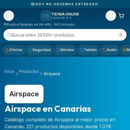
¡HOY NO HACEMOS ENTREGAS!
TIENDA ONLINE
CANARIAS
Envío a Canarias en 24-48h · IGIC incluido
Buscar entre 34.000+ productos…
Ofertas
Seguridad
Móviles
Tablets
Audio
M
Inicio
Productos
Airspace
Airspace
Airspace en Canarias
Catálogo completo de Airspace al mejor precio en
Canarias. 221 productos disponibles desde 1.07€.