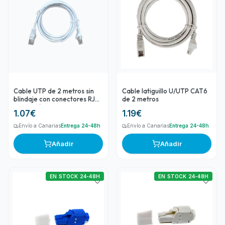
Cable UTP de 2 metros sin
Cable latiguillo U/UTP CAT6
blindaje con conectores RJ45
de 2 metros
Categoría 5E
1.07
€
1.19
€
Envío a Canarias
Entrega 24-48h
Envío a Canarias
Entrega 24-48h
Añadir
Añadir
EN STOCK 24-48H
EN STOCK 24-48H