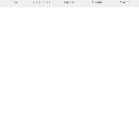
Inicio
Categorías
Buscar
Cuenta
Carrito
Envío gratis
Devolución
Pago seguro
Garantía
Pedidos +30€
14 días
Redsys SSL
3 años
GRACIAS POR COMPRAR EN CANARIAS
Desde Canarias para Canarias, productos de todas partes.