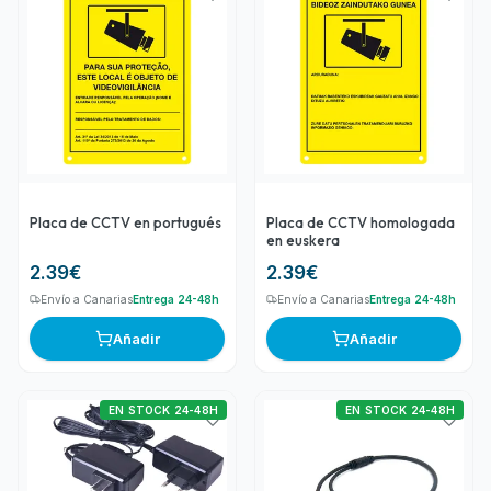
Placa de CCTV en portugués
Placa de CCTV homologada
en euskera
2.39
€
2.39
€
Envío a Canarias
Entrega 24-48h
Envío a Canarias
Entrega 24-48h
Añadir
Añadir
EN STOCK 24-48H
EN STOCK 24-48H