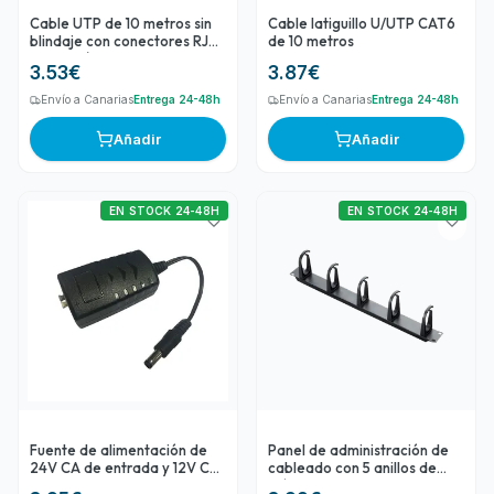
Cable UTP de 10 metros sin
Cable latiguillo U/UTP CAT6
blindaje con conectores RJ45
de 10 metros
Categoría 5E
3.53
€
3.87
€
Envío a Canarias
Entrega 24-48h
Envío a Canarias
Entrega 24-48h
Añadir
Añadir
EN STOCK 24-48H
EN STOCK 24-48H
Fuente de alimentación de
Panel de administración de
24V CA de entrada y 12V CC
cableado con 5 anillos de
/2A de salida
plástico