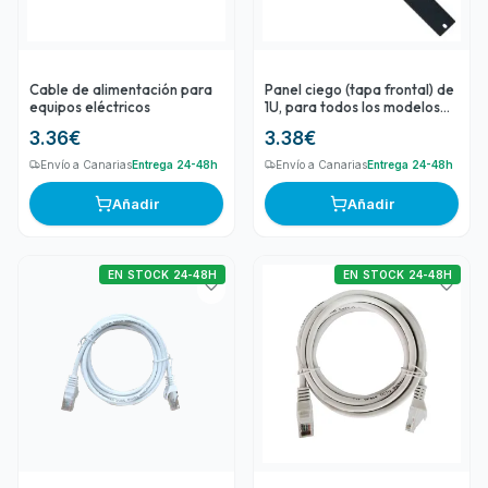
Cable de alimentación para
Panel ciego (tapa frontal) de
equipos eléctricos
1U, para todos los modelos
de Rack
3.36
€
3.38
€
Envío a Canarias
Entrega 24-48h
Envío a Canarias
Entrega 24-48h
Añadir
Añadir
EN STOCK 24-48H
EN STOCK 24-48H