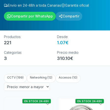
Envío en 24-48h a toda Canarias
Garantía oficial
Compartir por WhatsApp
Compartir
Productos
Desde
221
1.07
€
Categorías
Precio medio
3
310.10
€
CCTV
(
199
)
Networking
(
12
)
Accesos
(
10
)
EN STOCK 24-48H
EN STOCK 24-48H