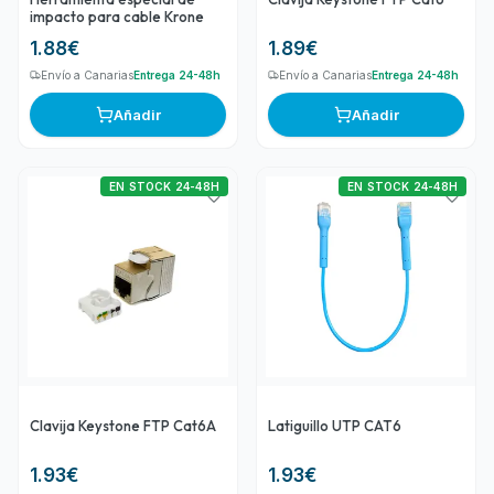
impacto para cable Krone
1.88
€
1.89
€
Envío a Canarias
Entrega 24-48h
Envío a Canarias
Entrega 24-48h
Añadir
Añadir
EN STOCK 24-48H
EN STOCK 24-48H
Clavija Keystone FTP Cat6A
Latiguillo UTP CAT6
1.93
€
1.93
€