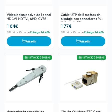
Video balun pasivo de 1 canal
Cable UTP de 5 metros sin
HDCVI, HDTVI, AHD, CVBS
blindaje con conectores RJ45
Categoría 5E
1.64
€
1.77
€
Envío a Canarias
Entrega 24-48h
Envío a Canarias
Entrega 24-48h
Añadir
Añadir
EN STOCK 24-48H
EN STOCK 24-48H
Herramienta especial de
Clavija Keystone FTP Cat6