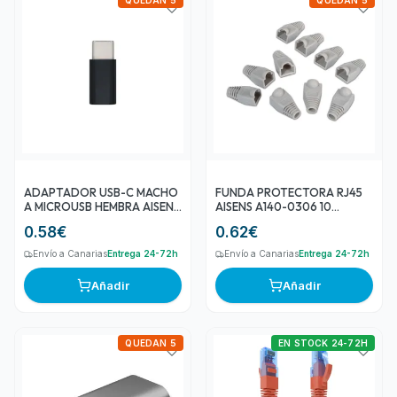
QUEDAN 5
QUEDAN 5
ADAPTADOR USB-C MACHO
FUNDA PROTECTORA RJ45
A MICROUSB HEMBRA AISENS
AISENS A140-0306 10
A108-0414
UNIDADES GRIS
0.58
€
0.62
€
Envío a Canarias
Entrega 24-72h
Envío a Canarias
Entrega 24-72h
Añadir
Añadir
QUEDAN 5
EN STOCK 24-72H