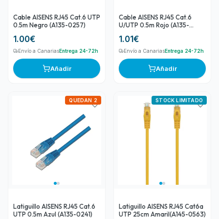
Cable AISENS RJ45 Cat.6 UTP
Cable AISENS RJ45 Cat.6
0.5m Negro (A135-0257)
U/UTP 0.5m Rojo (A135-
0237)
1.00
€
1.01
€
Envío a Canarias
Entrega 24-72h
Envío a Canarias
Entrega 24-72h
Añadir
Añadir
QUEDAN 2
STOCK LIMITADO
Latiguillo AISENS RJ45 Cat.6
Latiguillo AISENS RJ45 Cat6a
UTP 0.5m Azul (A135-0241)
UTP 25cm Amaril(A145-0563)