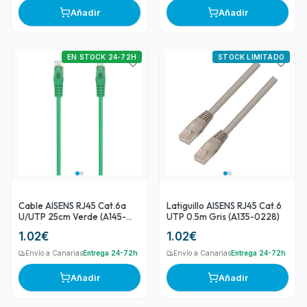
Añadir
Añadir
EN STOCK 24-72H
STOCK LIMITADO
Cable AISENS RJ45 Cat.6a
Latiguillo AISENS RJ45 Cat.6
U/UTP 25cm Verde (A145-
UTP 0.5m Gris (A135-0228)
0577)
1.02
€
1.02
€
Envío a Canarias
Entrega 24-72h
Envío a Canarias
Entrega 24-72h
Añadir
Añadir