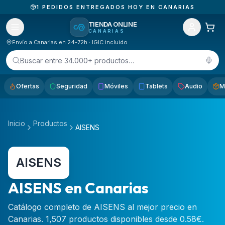
1
PEDIDOS ENTREGADOS HOY EN CANARIAS
TIENDA ONLINE
CANARIAS
Envío a Canarias en 24-72h · IGIC incluido
Buscar entre 34.000+ productos…
Ofertas
Seguridad
Móviles
Tablets
Audio
M
Inicio
Productos
AISENS
AISENS
AISENS en Canarias
Catálogo completo de AISENS al mejor precio en
Canarias. 1,507 productos disponibles desde 0.58€.