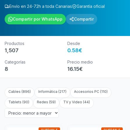
Envío en 24-72h a toda Canarias
Garantía oficial
Compartir por WhatsApp
Compartir
Productos
Desde
1,507
0.58
€
Categorías
Precio medio
8
16.15
€
Cables
(
896
)
Informática
(
217
)
Accesorios PC
(
110
)
Tablets
(
90
)
Redes
(
59
)
TV y Video
(
44
)