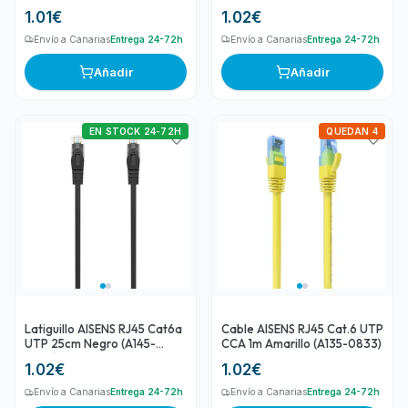
1.01
€
1.02
€
Envío a Canarias
Entrega 24-72h
Envío a Canarias
Entrega 24-72h
Añadir
Añadir
EN STOCK 24-72H
QUEDAN 4
Latiguillo AISENS RJ45 Cat6a
Cable AISENS RJ45 Cat.6 UTP
UTP 25cm Negro (A145-
CCA 1m Amarillo (A135-0833)
0584)
1.02
€
1.02
€
Envío a Canarias
Entrega 24-72h
Envío a Canarias
Entrega 24-72h