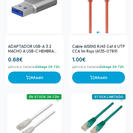
ADAPTADOR USB-A 3.2
Cable AISENS RJ45 Cat.6 UTP
MACHO A USB-C HEMBRA
CCA 1m Rojo (A135-0789)
AISENS A108-0677
0.68
€
1.00
€
Envío a Canarias
Entrega 24-72h
Envío a Canarias
Entrega 24-72h
Añadir
Añadir
EN STOCK 24-72H
STOCK LIMITADO