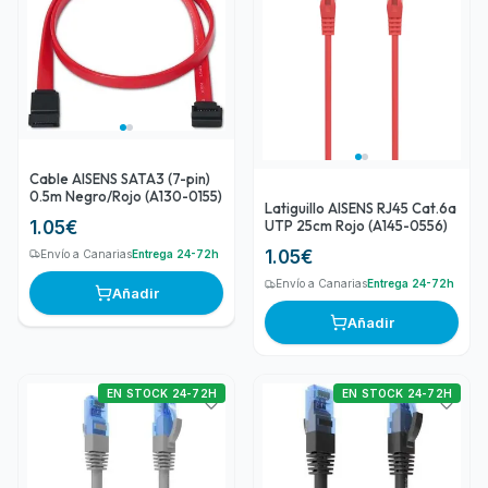
Cable AISENS SATA3 (7-pin)
0.5m Negro/Rojo (A130-0155)
Latiguillo AISENS RJ45 Cat.6a
1.05
€
UTP 25cm Rojo (A145-0556)
1.05
€
Envío a Canarias
Entrega 24-72h
Envío a Canarias
Entrega 24-72h
Añadir
Añadir
EN STOCK 24-72H
EN STOCK 24-72H