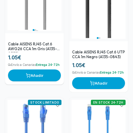
Cable AISENS RJ45 Cat.6
AWG26 CCA 1m Gris (A135-
Cable AISENS RJ45 Cat.6 UTP
0775)
CCA 1m Negro (A135-0843)
1.05
€
1.05
€
Envío a Canarias
Entrega 24-72h
Envío a Canarias
Entrega 24-72h
Añadir
Añadir
STOCK LIMITADO
EN STOCK 24-72H