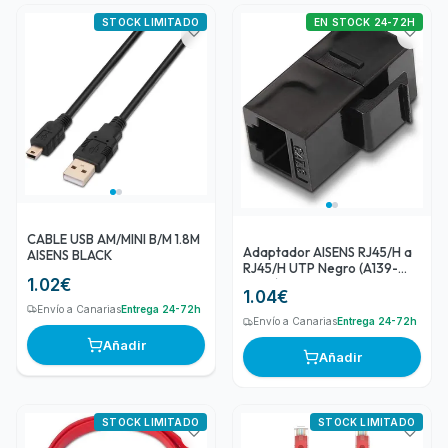
STOCK LIMITADO
EN STOCK 24-72H
CABLE USB AM/MINI B/M 1.8M
Adaptador AISENS RJ45/H a
AISENS BLACK
RJ45/H UTP Negro (A139-
1.02
€
0299)
1.04
€
Envío a Canarias
Entrega 24-72h
Envío a Canarias
Entrega 24-72h
Añadir
Añadir
STOCK LIMITADO
STOCK LIMITADO