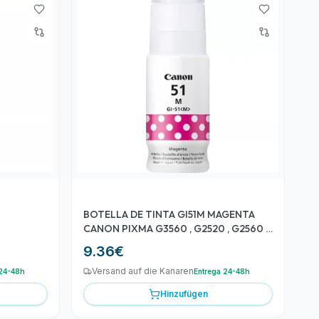
BOTELLA DE TINTA GI51M MAGENTA
CANON PIXMA G3560 , G2520 , G2560 ,
G3520
9.36
€
Versand auf die Kanaren
 24-48h
Entrega 24-48h
Hinzufügen