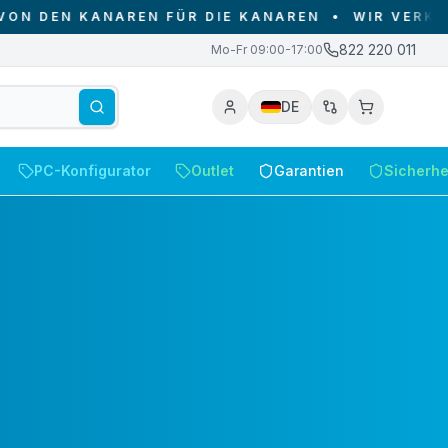
AREN FÜR DIE KANAREN
•
WIR VERKAUFEN NUR AU
822 220 011
Mo-Fr 09:00-17:00
DE
PC-Konfigurator
Outlet
Garantien
Sicherhe