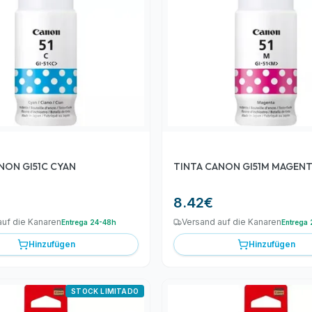
NON GI51C CYAN
TINTA CANON GI51M MAGEN
8.42
€
auf die Kanaren
Versand auf die Kanaren
Entrega 24-48h
Entrega
Hinzufügen
Hinzufügen
STOCK LIMITADO