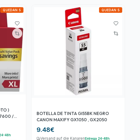
QUEDAN 5
QUEDAN 5
TO )
BOTELLA DE TINTA GI55BK NEGRO
7600 /
CANON MAXIFY GX1050 , GX2050
9.48
€
 24-48h
Versand auf die Kanaren
Entrega 24-48h