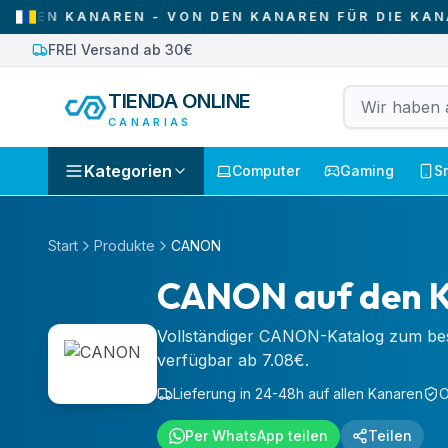
REN - VON DEN KANAREN FÜR DIE KANAREN
•
WIR 
FREI Versand ab 30€
TIENDA ONLINE
CANARIAS
Kategorien
Computer
Gaming
S
Start
Produkte
CANON
CANON auf den 
Vollständiger CANON-Katalog zum bes
verfügbar ab 7.08€.
Lieferung in 24-48h auf allen Kanaren
O
Per WhatsApp teilen
Teilen