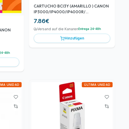
CARTUCHO BCI3Y (AMARILLO ) CANON
IP3000/IP4000/IP4000R/
IP5000/MP750/MP780
7.86
€
Versand auf die Kanaren
Entrega 24-48h
CANON
Hinzufügen
 24-48h
IMA UNIDAD
ÚLTIMA UNIDAD