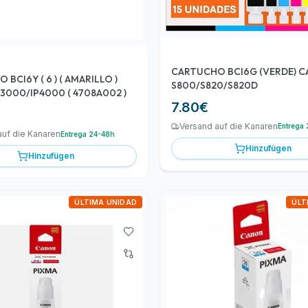
CARTUCHO BCI6G (VERDE) 
BCI6Y ( 6 ) ( AMARILLO )
S800/S820/S820D
3000/IP4000 ( 4708A002 )
7.80
€
Versand auf die Kanaren
Entrega
auf die Kanaren
Entrega 24-48h
Hinzufügen
Hinzufügen
ÚLTIMA UNIDAD
ÚLT