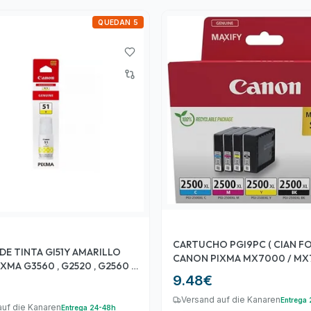
QUEDAN 5
CARTUCHO PGI9PC ( CIAN FO
DE TINTA GI51Y AMARILLO
CANON PIXMA MX7000 / MX
MA G3560 , G2520 , G2560 ,
PRO9500 P/N
9.48
€
Versand auf die Kanaren
Entrega
auf die Kanaren
Entrega 24-48h