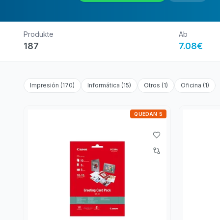
Produkte
Ab
187
7.08
€
Impresión
(
170
)
Informática
(
15
)
Otros
(
1
)
Oficina
(
1
)
QUEDAN 5