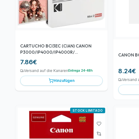
CARTUCHO BCI3EC (CIAN) CANON
P3000/IP4000/IP4000R/
CANON B
IP5000/MP750/MP780/I550
7.86
€
8.24
€
Versand auf die Kanaren
Entrega 24-48h
Versand 
Hinzufügen
STOCK LIMITADO