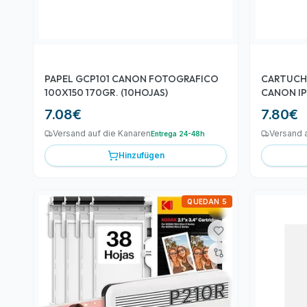
PAPEL GCP101 CANON FOTOGRAFICO
CARTUCHO 
100X150 170GR. (10HOJAS)
CANON IP
7.08
€
7.80
€
Versand auf die Kanaren
Versand 
Entrega 24-48h
Hinzufügen
QUEDAN 5