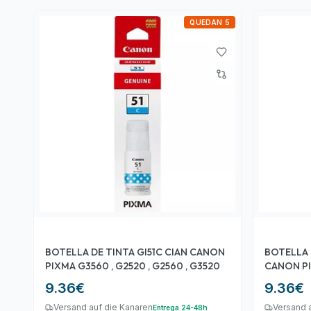
QUEDAN 5
BOTELLA DE TINTA GI51C CIAN CANON
BOTELLA 
PIXMA G3560 , G2520 , G2560 , G3520
CANON PIX
G3520
9.36
€
9.36
€
Versand auf die Kanaren
Versand 
Entrega 24-48h