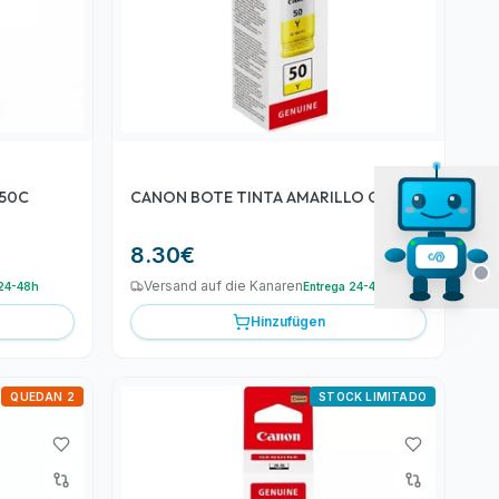
-50C
CANON BOTE TINTA AMARILLO GI-50Y
8.30
€
Versand auf die Kanaren
 24-48h
Entrega 24-48h
Hinzufügen
QUEDAN 2
STOCK LIMITADO