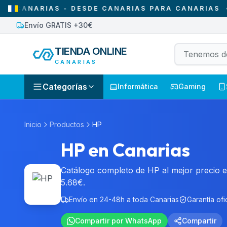
S - DESDE CANARIAS PARA CANARIAS
•
SOLO VEN
Envío GRATIS +30€
TIENDA ONLINE
CANARIAS
Categorías
Informática
Gaming
Inicio
Productos
HP
HP en Canarias
Catálogo completo de HP al mejor precio e
5.68€.
Envío en 24-48h a toda Canarias
Garantía ofic
Compartir por WhatsApp
Compartir