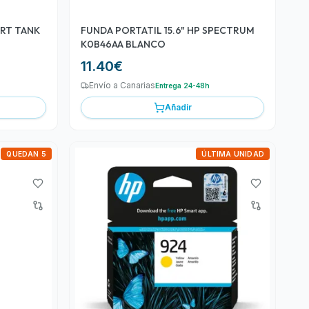
ART TANK
FUNDA PORTATIL 15.6" HP SPECTRUM
K0B46AA BLANCO
11.40
€
Envío a Canarias
Entrega 24-48h
Añadir
QUEDAN 5
ÚLTIMA UNIDAD