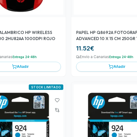
ALAMBRICO HP WIRELESS
PAPEL HP Q8692A FOTOGRA
MOUSE 200 2HU82AA 1000DPI ROJO
ADVANCED 10 X 15 CM 250GR
HOJAS BRILLANTE
11.52
€
anarias
Envío a Canarias
Entrega 24-48h
Entrega 24-48h
Añadir
Añadir
STOCK LIMITADO