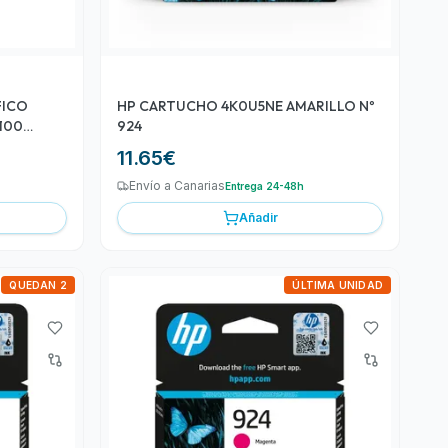
FICO
HP CARTUCHO 4K0U5NE AMARILLO Nº
 100
924
11.65
€
Envío a Canarias
Entrega 24-48h
Añadir
QUEDAN 2
ÚLTIMA UNIDAD