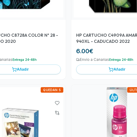
CHO C8728A COLOR Nº 28 -
HP CARTUCHO C4909A AMAR
O 2020
940XL - CADUCADO 2022
6.00
€
anarias
Envío a Canarias
Entrega 24-48h
Entrega 24-48h
Añadir
Añadir
QUEDAN 5
ÚLT