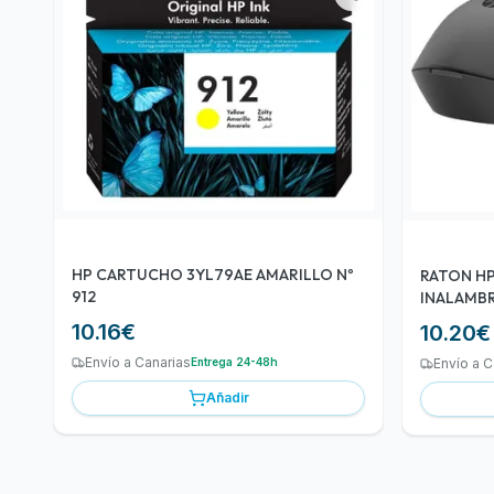
HP CARTUCHO 3YL79AE AMARILLO Nº
RATON HP 150 2
912
INALAMB
10.16
€
10.20
€
Envío a Canarias
Envío a C
Entrega 24-48h
Añadir