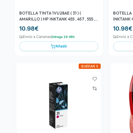
BOTELLA TINTA 1VU28AE ( 31 ) (
BOTELLA 
AMARILLO ) HP INKTANK 455 , 457 , 555 ,
INKTANK 45
570
10.98
€
10.98
€
Envío a Canarias
Envío a C
Entrega 24-48h
Añadir
QUEDAN 5