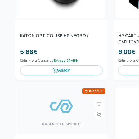
RATON OPTICO USB HP NEGRO /
HP CARTU
CADUCAD
5.68
€
6.00
€
Envío a Canarias
Envío a C
Entrega 24-48h
Añadir
QUEDAN 5
IMAGEN NO DISPONIBLE