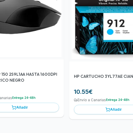
S9L1AA HASTA 1600DPI
HP CARTUCHO 3YL77AE CIAN 
RICO NEGRO
10.55
€
anarias
Entrega 24-48h
Envío a Canarias
Entrega 24-48h
Añadir
Añadir