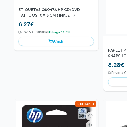
ETIQUETAS Q8047A HP CD/DVD
TATTOOS 10X15 CM ( INKJET )
6.27
€
Envío a Canarias
Entrega 24-48h
Añadir
PAPEL HP
SNAPSHOT
FOTOGRA
8.28
€
Envío a C
QUEDAN 3