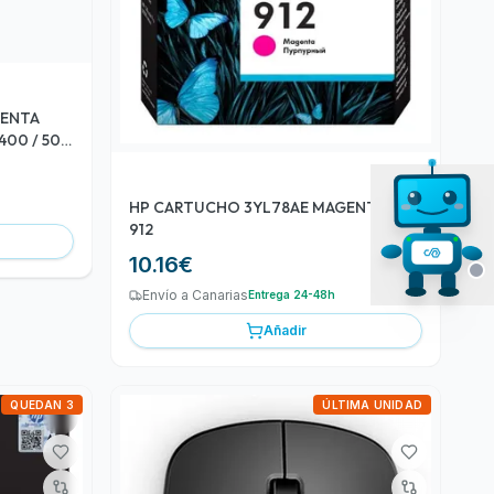
GENTA
400 / 500
HP CARTUCHO 3YL78AE MAGENTA Nº
912
10.16
€
Envío a Canarias
Entrega 24-48h
Añadir
QUEDAN 3
ÚLTIMA UNIDAD