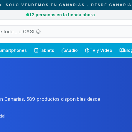
DEMOS EN CANARIAS - DESDE CANARIAS PARA CA
3
pedidos entregados hoy en Canarias
Smartphones
Tablets
Audio
TV y Vídeo
Blo
n Canarias. 589 productos disponibles desde
ial