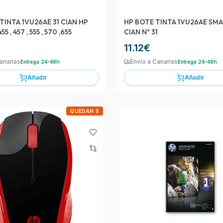
TINTA 1VU26AE 31 CIAN HP
HP BOTE TINTA 1VU26AE SM
5 , 457 , 555 , 570 ,655
CIAN Nº 31
11.12
€
anarias
Envío a Canarias
Entrega 24-48h
Entrega 24-48h
Añadir
Añadir
QUEDAN 5