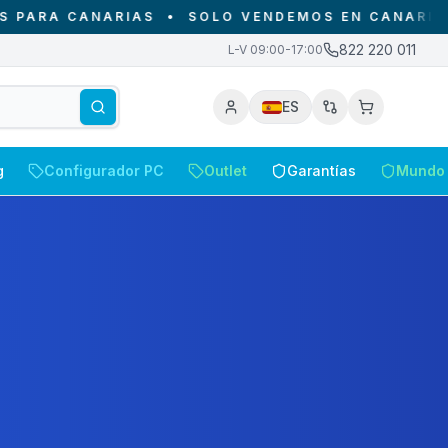
NARIAS
•
SOLO VENDEMOS EN CANARIAS - DESDE 
822 220 011
L-V 09:00-17:00
ES
g
Configurador PC
Outlet
Garantías
Mundo 