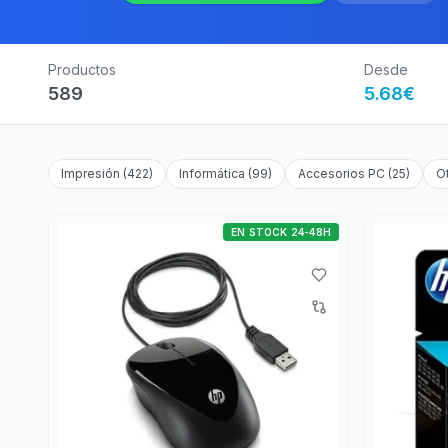
Productos
Desde
589
5.68
€
Impresión
(
422
)
Informática
(
99
)
Accesorios PC
(
25
)
O
EN STOCK 24-48H