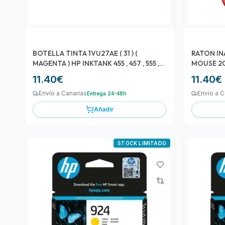
BOTELLA TINTA 1VU27AE ( 31 ) (
RATON IN
MAGENTA ) HP INKTANK 455 , 457 , 555 ,
570 ,
11.40
€
11.40
€
Envío a Canarias
Envío a C
Entrega 24-48h
Añadir
STOCK LIMITADO