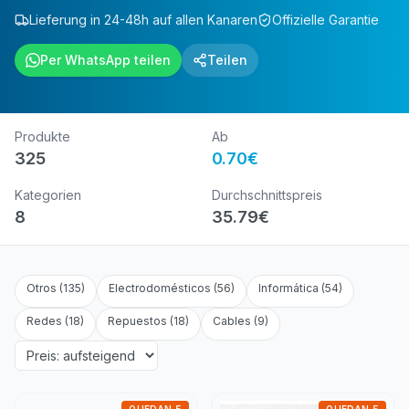
Lieferung in 24-48h auf allen Kanaren
Offizielle Garantie
Per WhatsApp teilen
Teilen
Produkte
Ab
325
0.70
€
Kategorien
Durchschnittspreis
8
35.79
€
Otros
(
135
)
Electrodomésticos
(
56
)
Informática
(
54
)
Redes
(
18
)
Repuestos
(
18
)
Cables
(
9
)