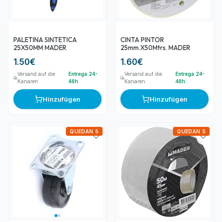
PALETINA SINTETICA
CINTA PINTOR
25X50MM MADER
25mm.X50Mtrs. MADER
1.50
€
1.60
€
Versand auf die
Entrega 24-
Versand auf die
Entrega 24-
Kanaren
48h
Kanaren
48h
Hinzufügen
Hinzufügen
QUEDAN 5
QUEDAN 5