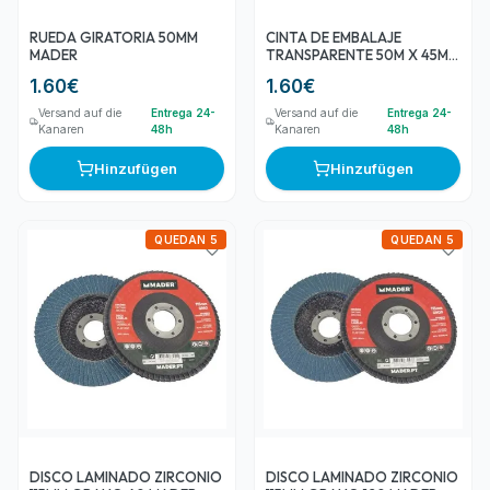
RUEDA GIRATORIA 50MM
CINTA DE EMBALAJE
MADER
TRANSPARENTE 50M X 45MM
MADER
1.60
€
1.60
€
Versand auf die
Entrega 24-
Versand auf die
Entrega 24-
Kanaren
48h
Kanaren
48h
Hinzufügen
Hinzufügen
QUEDAN 5
QUEDAN 5
DISCO LAMINADO ZIRCONIO
DISCO LAMINADO ZIRCONIO