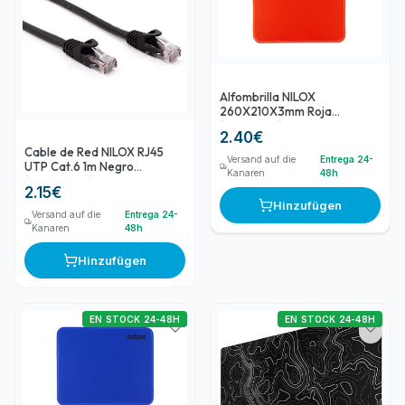
Alfombrilla NILOX
260X210X3mm Roja
(NXMP003)
2.40
€
Cable de Red NILOX RJ45
Versand auf die
Entrega 24-
UTP Cat.6 1m Negro
Kanaren
48h
(NXCRJ4501)
2.15
€
Hinzufügen
Versand auf die
Entrega 24-
Kanaren
48h
Hinzufügen
EN STOCK 24-48H
EN STOCK 24-48H