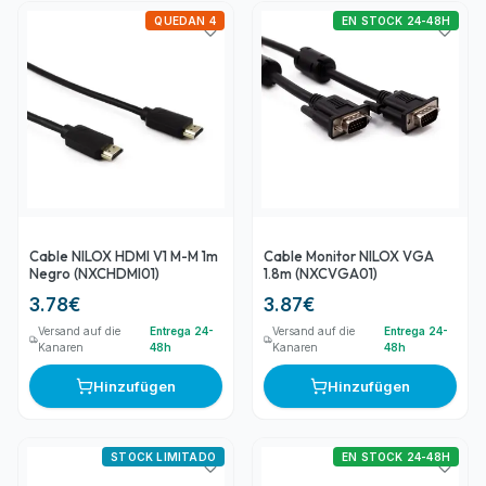
QUEDAN 4
EN STOCK 24-48H
Cable NILOX HDMI V1 M-M 1m
Cable Monitor NILOX VGA
Negro (NXCHDMI01)
1.8m (NXCVGA01)
3.78
€
3.87
€
Versand auf die
Entrega 24-
Versand auf die
Entrega 24-
Kanaren
48h
Kanaren
48h
Hinzufügen
Hinzufügen
STOCK LIMITADO
EN STOCK 24-48H