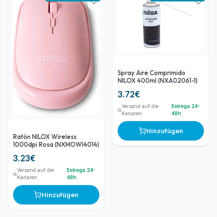
Spray Aire Comprimido
NILOX 400ml (NXA02061-1)
3.72
€
Versand auf die
Entrega 24-
Kanaren
48h
Hinzufügen
Ratón NILOX Wireless
1000dpi Rosa (NXMOWI4014)
3.23
€
Versand auf die
Entrega 24-
Kanaren
48h
Hinzufügen