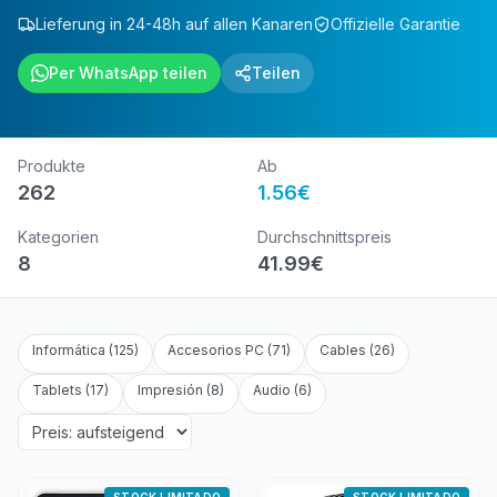
Lieferung in 24-48h auf allen Kanaren
Offizielle Garantie
Per WhatsApp teilen
Teilen
Produkte
Ab
262
1.56
€
Kategorien
Durchschnittspreis
8
41.99
€
Informática
(
125
)
Accesorios PC
(
71
)
Cables
(
26
)
Tablets
(
17
)
Impresión
(
8
)
Audio
(
6
)