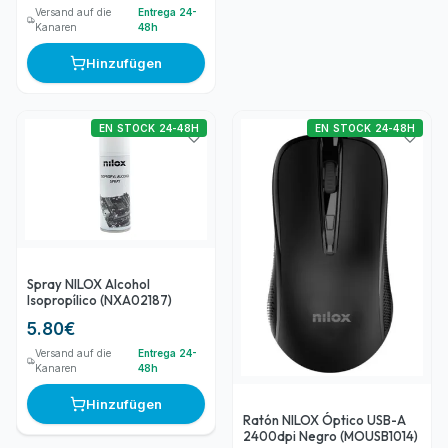
Versand auf die
Entrega 24-
Kanaren
48h
Hinzufügen
EN STOCK 24-48H
EN STOCK 24-48H
Spray NILOX Alcohol
Isopropílico (NXA02187)
5.80
€
Versand auf die
Entrega 24-
Kanaren
48h
Hinzufügen
Ratón NILOX Óptico USB-A
2400dpi Negro (MOUSB1014)