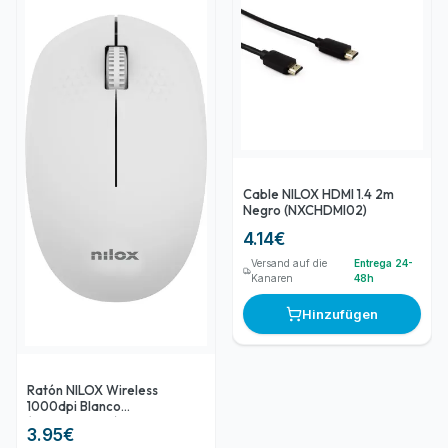
Cable NILOX HDMI 1.4 2m
Negro (NXCHDMI02)
4.14
€
Versand auf die
Entrega 24-
Kanaren
48h
Hinzufügen
Ratón NILOX Wireless
1000dpi Blanco
(NXMOWI4013)
3.95
€