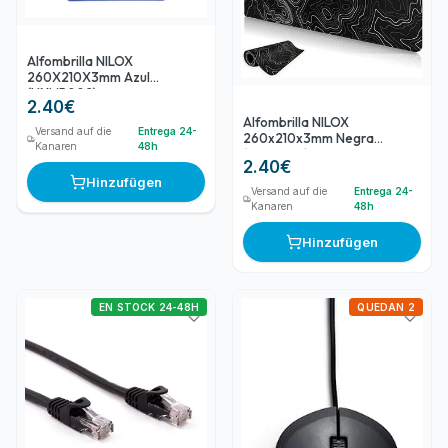
Alfombrilla NILOX
260X210X3mm Azul
(NXMP002)
2.40
€
Alfombrilla NILOX
Versand auf die
Entrega 24-
260x210x3mm Negra
Kanaren
48h
(NXMP001)
2.40
€
Hinzufügen
Versand auf die
Entrega 24-
Kanaren
48h
Hinzufügen
EN STOCK 24-48H
QUEDAN 2