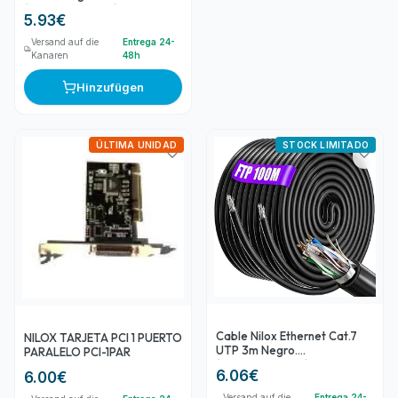
(NXCM0000004)
5.93
€
Versand auf die
Entrega 24-
Kanaren
48h
Hinzufügen
ÚLTIMA UNIDAD
STOCK LIMITADO
Cable Nilox Ethernet Cat.7
NILOX TARJETA PCI 1 PUERTO
UTP 3m Negro.
PARALELO PCI-1PAR
(NXECAT7UTP-3)
6.06
€
6.00
€
Versand auf die
Entrega 24-