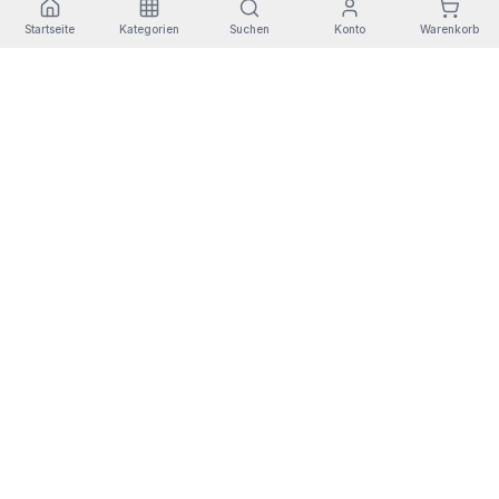
Startseite
Kategorien
Suchen
Konto
Warenkorb
Kostenloser Versand
Rückgabe
Sichere Zahlung
Garantie
Bestellungen +30€
14 Tage
Redsys SSL
3 Jahre
DANKE FÜR DEINEN EINKAUF AUF DEN KANAREN