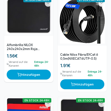
STOCK LIMITADO
STOCK LIMITADO
Alfombrilla NILOX
240x240x2mm Roja
(NXMP013)
Cable Nilox Fibra/EtCat.6
1.56
€
0,5m(NXECAT6UTP-0.5)
Versand auf die
Entrega 24-
1.91
€
Kanaren
48h
Versand auf die
Entrega 24-
Hinzufügen
Kanaren
48h
Hinzufügen
EN STOCK 24-48H
EN STOCK 24-48H