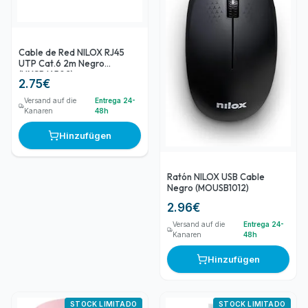
Cable de Red NILOX RJ45
UTP Cat.6 2m Negro
(NXCRJ4502)
2.75
€
Versand auf die
Entrega 24-
Kanaren
48h
Hinzufügen
Ratón NILOX USB Cable
Negro (MOUSB1012)
2.96
€
Versand auf die
Entrega 24-
Kanaren
48h
Hinzufügen
STOCK LIMITADO
STOCK LIMITADO