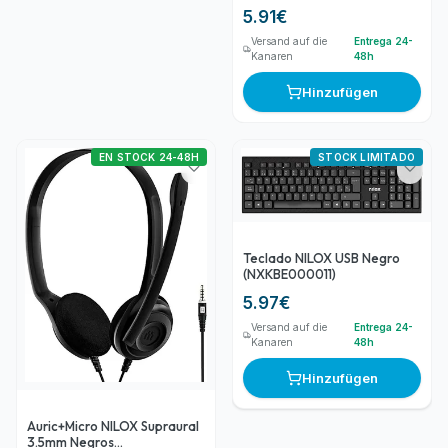
5.91
€
Versand auf die
Entrega 24-
Kanaren
48h
Hinzufügen
EN STOCK 24-48H
STOCK LIMITADO
Teclado NILOX USB Negro
(NXKBE000011)
5.97
€
Versand auf die
Entrega 24-
Kanaren
48h
Hinzufügen
Auric+Micro NILOX Supraural
3.5mm Negros