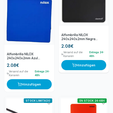
Alfombrilla NILOX
240x240x2mm Negra
(NXMP011)
2.08
€
Versand auf die
Entrega 24-
Alfombrilla NILOX
Kanaren
48h
240x240x2mm Azul
(NXMP012)
2.08
€
Hinzufügen
Versand auf die
Entrega 24-
Kanaren
48h
Hinzufügen
STOCK LIMITADO
EN STOCK 24-48H