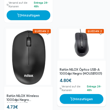
Versand auf die
Entrega 24-
Kanaren
48h
Hinzufügen
QUEDAN 2
QUEDAN 2
Ratón NILOX Óptico USB-A
1000dpi Negro (MOUSB1001)
4.80
€
Versand auf die
Entrega 24-
Kanaren
48h
Ratón NILOX Wireless
Hinzufügen
1000dpi Negro
(NXMOWI4011)
4.73
€