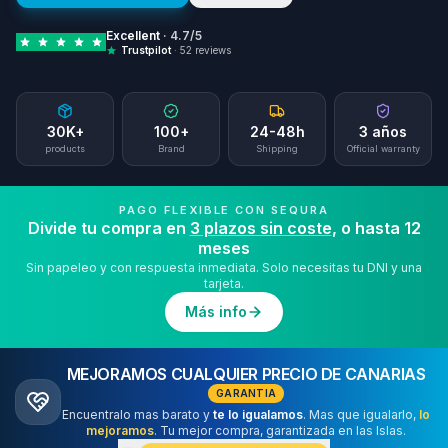
Excellent
·
4.7
/5
Trustpilot
· 52 reviews
30K+
100+
24-48h
3 años
products
Brand
Shipping
Official warranty
PAGO FLEXIBLE CON
SEQURA
Divide tu compra en
3 plazos sin coste
, o hasta 12
meses
Sin papeleo y con respuesta inmediata. Solo necesitas tu DNI y una
tarjeta.
Más info
MEJORAMOS CUALQUIER PRECIO DE CANARIAS
GARANTIA
Encuentralo mas barato y
te lo igualamos
. Mas que igualarlo,
lo
mejoramos
. Tu mejor compra, garantizada en las Islas.