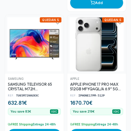
Add
QUEDAN 5
QUEDAN 5
SAMSUNG
APPLE
SAMSUNG TELEVISOR 65
APPLE IPHONE 17 PRO MAX
CRYSTAL M72H
512GB MFYQ4QL/A 6.9" 5G
TU65M72HAU 65/ULTRAHD
PLATA
REF:
REF:
TU65M72HAUXXC
IPHONE17PM-512P
4K/SMART TV/WIFI
632.81
€
1670.70
€
You save 83€
You save 219€
IGIC
IGIC
FREE Shipping
Entrega 24-48h
FREE Shipping
Entrega 24-48h