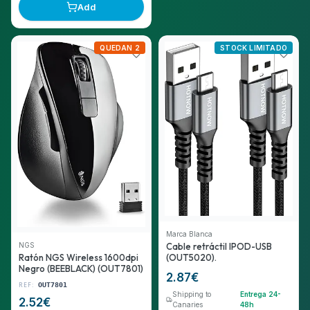
Add
QUEDAN 2
STOCK LIMITADO
Marca Blanca
NGS
Cable retráctil IPOD-USB
(OUT5020).
Ratón NGS Wireless 1600dpi
Negro (BEEBLACK) (OUT7801)
2.87
€
REF:
OUT7801
Shipping to
Entrega 24-
2.52
€
Canaries
48h