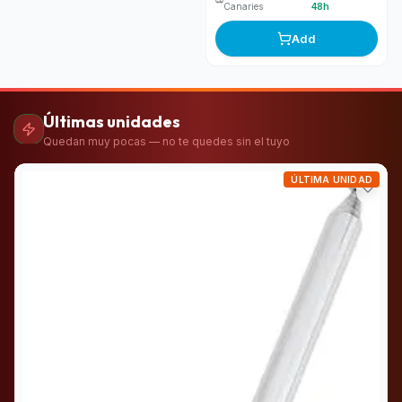
Canaries
48h
Add
Últimas unidades
Quedan muy pocas — no te quedes sin el tuyo
ÚLTIMA UNIDAD