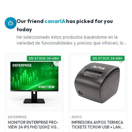
Our friend
canarIA
has picked for you
today
He seleccionado estos productos basándome en la
variedad de funcionalidades y precios que ofrecen, lo
cual es ideal para satisfacer diferentes necesidades
tecnológicas. El Monitor ENTERPRISE PRO-VIEW 24 IPS
EN STOCK 24-48H
EN STOCK 24-48H
ofrece una excelente calidad de imagen y varias
opciones de conectividad a un precio competitivo. La
Impresora AVPOS TERMICA TICKETS TC90W es ideal
para negocios que necesitan una solución integral de
impresión con conectividad WiFi. El Procesador INTEL
CORE I3 12100F proporciona un buen desempeño para
tareas informáticas generales a un precio accesible.
Finalmente, la Memoria RAM 8GB KINGSTON DDR4
3200MHZ FURY BEAST es una excelente opción para
mejorar el rendimiento de cualquier equipo de cómputo.
ENTERPRISE
AVPOS
MONITOR ENTERPRISE PRO-
IMPRESORA AVPOS TERMICA
VIEW 24 IPS FHD 120HZ VGA
TICKETS TC90W USB + LAN
+ HDMI + DISPLAYPORT
ETHERNET + WIFI 3YR GAR