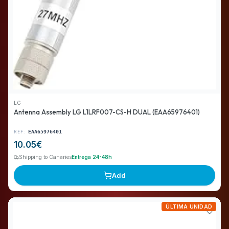
LG
Antenna Assembly LG L1LRF007-CS-H DUAL (EAA65976401)
REF:
EAA65976401
10.05
€
Shipping to Canaries
Entrega 24-48h
Add
ÚLTIMA UNIDAD