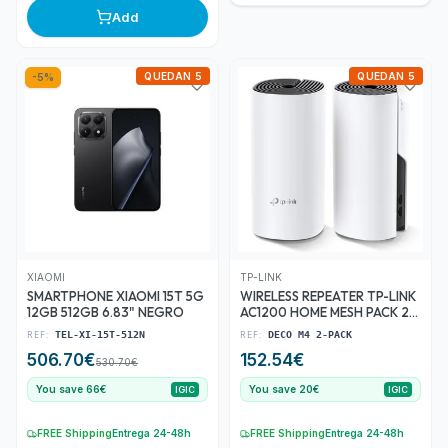
Add
QUEDAN 5
QUEDAN 5
-
5
%
XIAOMI
TP-LINK
SMARTPHONE XIAOMI 15T 5G
WIRELESS REPEATER TP-LINK
12GB 512GB 6.83" NEGRO
AC1200 HOME MESH PACK 2
DECO M4
REF:
REF:
TEL-XI-15T-512N
DECO M4 2-PACK
506.70
€
152.54
€
530.70
€
You save 66€
You save 20€
IGIC
IGIC
FREE Shipping
Entrega 24-48h
FREE Shipping
Entrega 24-48h