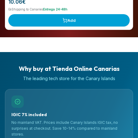
10.06
€
Shipping to Canaries
Entrega 24-48h
Add
Why buy at Tienda Online Canarias
The leading tech store for the Canary Islands
IGIC 7% included
No mainland VAT. Prices include Canary Islands IGIC tax, no
surprises at checkout. Save 10-14% compared to mainland
stores.