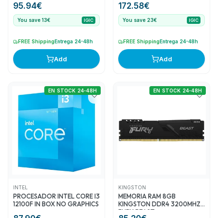
95.94
€
172.58
€
ERGONOMICO MULTIMEDIA
VESA ULTRA THIN BORDER
You save 13€
You save 23€
IGIC
IGIC
FREE 3YR GAR
FREE Shipping
Entrega 24-48h
FREE Shipping
Entrega 24-48h
Add
Add
EN STOCK 24-48H
EN STOCK 24-48H
INTEL
KINGSTON
PROCESADOR INTEL CORE I3
MEMORIA RAM 8GB
12100F IN BOX NO GRAPHICS
KINGSTON DDR4 3200MHZ
FURY BEAST