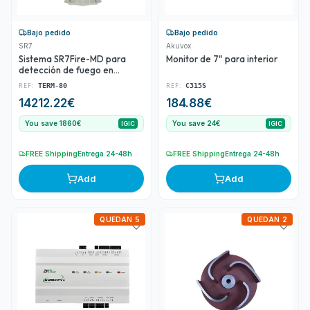
Bajo pedido
Bajo pedido
SR7
Akuvox
Sistema SR7Fire-MD para
Monitor de 7" para interior
detección de fuego en
ambiente industrial
REF:
REF:
TERM-80
C315S
14212.22
€
184.88
€
You save 1860€
You save 24€
IGIC
IGIC
FREE Shipping
Entrega 24-48h
FREE Shipping
Entrega 24-48h
Add
Add
QUEDAN 5
QUEDAN 2