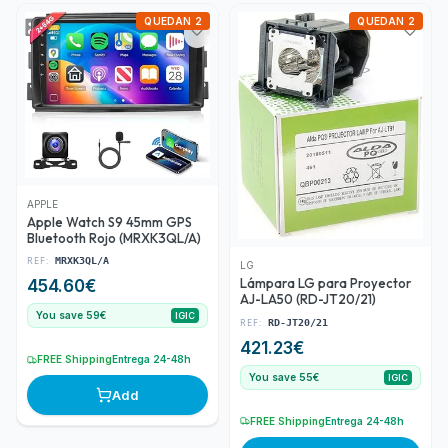
QUEDAN 2
QUEDAN 2
APPLE
Apple Watch S9 45mm GPS
Bluetooth Rojo (MRXK3QL/A)
REF:
MRXK3QL/A
LG
Lámpara LG para Proyector
454.60
€
AJ-LA50 (RD-JT20/21)
You save 59€
IGIC
REF:
RD-JT20/21
421.23
€
FREE Shipping
Entrega 24-48h
You save 55€
IGIC
Add
FREE Shipping
Entrega 24-48h