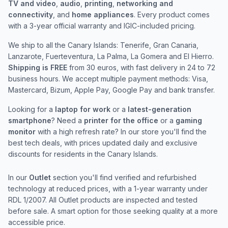
TV and video
,
audio
,
printing
,
networking and
connectivity
, and
home appliances
. Every product comes
with a 3-year official warranty and IGIC-included pricing.
We ship to all the Canary Islands: Tenerife, Gran Canaria,
Lanzarote, Fuerteventura, La Palma, La Gomera and El Hierro.
Shipping is FREE
from 30 euros, with fast delivery in 24 to 72
business hours. We accept multiple payment methods: Visa,
Mastercard, Bizum, Apple Pay, Google Pay and bank transfer.
Looking for a
laptop for work
or a
latest-generation
smartphone
? Need a
printer for the office
or a
gaming
monitor
with a high refresh rate? In our store you'll find the
best tech deals, with prices updated daily and exclusive
discounts for residents in the Canary Islands.
In our
Outlet
section you'll find verified and refurbished
technology at reduced prices, with a 1-year warranty under
RDL 1/2007. All Outlet products are inspected and tested
before sale. A smart option for those seeking quality at a more
accessible price.