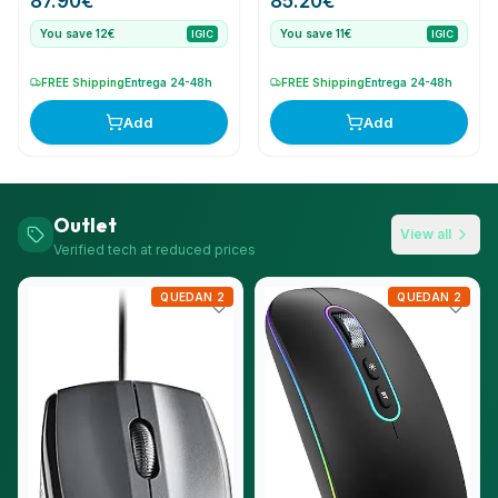
87.90
€
85.20
€
You save 12€
You save 11€
IGIC
IGIC
FREE Shipping
Entrega 24-48h
FREE Shipping
Entrega 24-48h
Add
Add
Outlet
View all
Verified tech at reduced prices
QUEDAN 2
QUEDAN 2