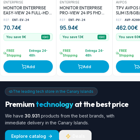
ENTERPRISE
ENTERPRISE
AVPOS
MONITOR ENTERPRISE
MONITOR ENTERPRISE
TPV AVPOS 
EASY-VIEW 24 FULL-HD
PRO-VIEW 24 IPS FHD
SLIM I3/8GB
120HZ VGA + HDMI VESA
120HZ VGA + HDMI +
128GB/WIFI
REF:
REF:
REF:
ENT-EV-24
ENT-PV-24
AVP-K200
ULTRA THIN BORDER
DISPLAYPORT
1000 3YR G
70.74
€
95.94
€
462.00
€
FREE 3YR GAR
ERGONOMICO
MULTIMEDIA VESA ULTRA
You save 9€
You save 13€
You save 60
THIN BORDER FREE 3YR
IGIC
IGIC
GAR
FREE
Entrega 24-
FREE
Entrega 24-
FREE
Shipping
48h
Shipping
48h
Shipping
Add
Add
The leading tech store in the Canary Islands
Premium
technology
at the best price
We have
30.931
products from the best brands, with
immediate delivery in the Canary Islands.
Explore catalog
Deals