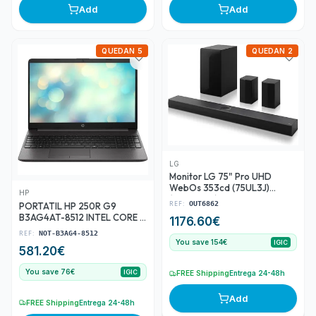
Add
Add
QUEDAN 5
QUEDAN 2
LG
Monitor LG 75" Pro UHD
WebOs 353cd (75UL3J)
HP
(OUT6862)
REF:
OUT6862
PORTATIL HP 250R G9
B3AG4AT-8512 INTEL CORE 7
1176.60
€
150U 8GB 512GB SIN SISTEMA
REF:
NOT-B3AG4-8512
You save 154€
IGIC
581.20
€
You save 76€
IGIC
FREE Shipping
Entrega 24-48h
Add
FREE Shipping
Entrega 24-48h