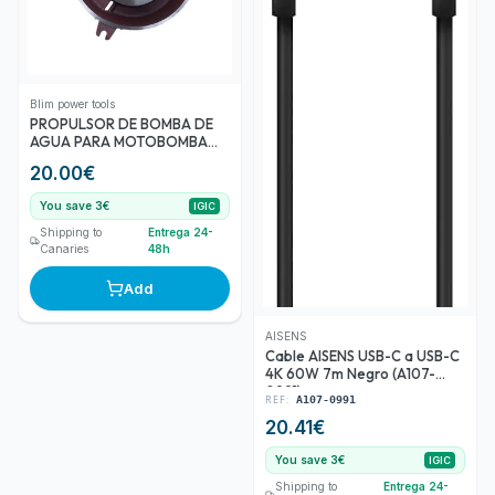
Blim power tools
PROPULSOR DE BOMBA DE
AGUA PARA MOTOBOMBA
BL0463 BLIM
20.00
€
You save 3€
IGIC
Shipping to
Entrega 24-
Canaries
48h
Add
AISENS
Cable AISENS USB-C a USB-C
4K 60W 7m Negro (A107-
0991)
REF:
A107-0991
20.41
€
You save 3€
IGIC
Shipping to
Entrega 24-