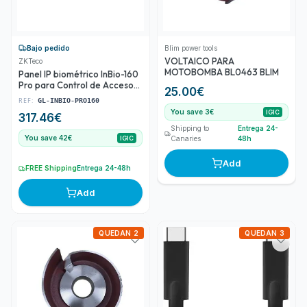
Bajo pedido
Blim power tools
VOLTAICO PARA
ZKTeco
MOTOBOMBA BL0463 BLIM
Panel IP biométrico InBio-160
Pro para Control de Accesos
25.00
€
de 1 puerta y 4 lectores
REF:
GL-INBIO-PRO160
You save 3€
IGIC
317.46
€
Shipping to
Entrega 24-
You save 42€
IGIC
Canaries
48h
Add
FREE Shipping
Entrega 24-48h
Add
QUEDAN 2
QUEDAN 3