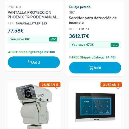
Bajo pedido
PHOENIX
PANTALLA PROYECCION
SR7
PHOENIX TRIPODE MANUAL
Servidor para detección de
80 145X145
incendio
REF:
PHPANTALLATRIP-145
REF:
TERM-57
77.58
€
3612.17
€
You save 10€
IGIC
You save 473€
IGIC
FREE Shipping
Entrega 24-48h
FREE Shipping
Entrega 24-48h
Add
Add
QUEDAN 5
QUEDAN 5