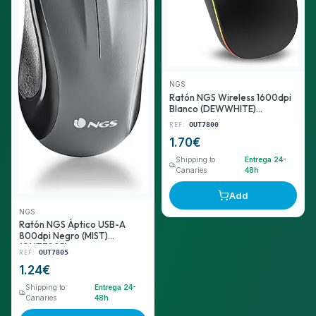
NGS
Ratón NGS Wireless 1600dpi
Blanco (DEWWHITE)
(OUT7800)
REF:
OUT7800
1.70
€
Shipping to
Entrega 24-
Canaries
48h
Add
NGS
Ratón NGS Áptico USB-A
800dpi Negro (MIST)
(OUT7805)
REF:
OUT7805
1.24
€
Shipping to
Entrega 24-
Canaries
48h