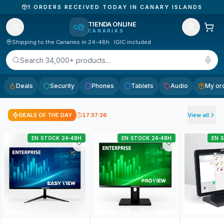
1
ORDERS RECEIVED TODAY IN CANARY ISLANDS
TIENDA ONLINE
CANARIAS
Shipping to the Canaries in 24-48h · IGIC included
Search 34,000+ products…
Deals
Security
Phones
Tablets
Audio
My or
DEALS OF THE DAY
17:37:24
View all
EN STOCK 24-48H
EN STOCK 24-48H
EN 