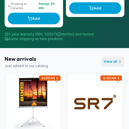
Shipping to
Entrega 24-
Add
Canaries
48h
Add
1-year warranty (RDL 1/2007)
Verified and tested
Same shipping as new products
New arrivals
View all
Just added to our catalog
QUEDAN 2
QUEDAN 5