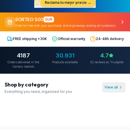
Reclama tu mejor precio →
SORTEO 500
EUR
Enter for free with your purchase. Active giveaway among all customers.
FREE shipping +30€
Official warranty
24-48h delivery
4187
30.931
4.7
Orders delivered in the
Products available
52
reviews on Trustpilot
Canary Islands
Shop by category
View all
Everything you need, organized for you
Computers
Gaming
Smartphones
Tablets
6636
prod.
564
prod.
1364
prod.
911
prod.