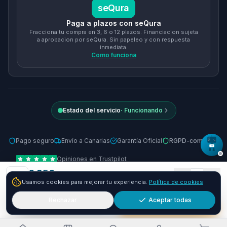
seQura
Paga a plazos con seQura
Fracciona tu compra en 3, 6 o 12 plazos. Financiacion sujeta
a aprobacion por seQura. Sin papeleo y con respuesta
inmediata.
Como funciona
Estado del servicio
·
Funcionando
Pago seguro
Envío a Canarias
Garantía Oficial
RGPD-compliant
Opiniones en Trustpilot
6.95
€
© 2026 Tienda Online Canarias.
Todos los derechos reservados
.
1
Usamos cookies para mejorar tu experiencia.
Política de cookies
+
23.05
€ y envío GRATIS
24-48h
Desarrollado por
SIEMPRIA
Rechazar
Aceptar todas
Añadir
Comprar ya