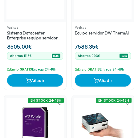
para instalaciones menores o específicas.
Vaelsys
Vaelsys
Sistema Datacenter
Equipo servidor DW ThermAI
Enterprise (equipo servidor
rack 1U) para 20 dispositivos
8505.00
€
7586.35
€
de conteo (data feed)
ampliable a 200
Ahorras 1113€
Ahorras 993€
IGIC
IGIC
Envío GRATIS
Entrega 24-48h
Envío GRATIS
Entrega 24-48h
Añadir
Añadir
EN STOCK 24-48H
EN STOCK 24-48H