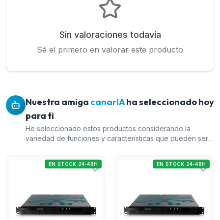
Sin valoraciones todavía
Sé el primero en valorar este producto
Nuestra amiga
canarIA
ha seleccionado hoy
para ti
He seleccionado estos productos considerando la
variedad de funciones y características que pueden ser
útiles en un sistema de videovigilancia. El 'Sistema
Datacenter Enterprise' es altamente escalable, adecuado
EN STOCK 24-48H
EN STOCK 24-48H
para grandes instalaciones. El 'Equipo servidor DW
ThermAI' es potente para análisis térmico. El 'Pack de
discos duros WD Purple' es crucial para almacenamiento
de videovigilancia de máxima calidad. Por último, el
'Equipo compacto de 8 canales para cámaras térmicas
duales' ofrece versatilidad y un formato compacto, ideal