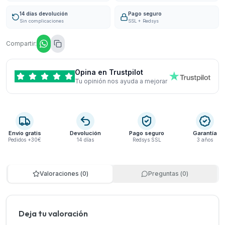
14 días devolución
Pago seguro
Sin complicaciones
SSL + Redsys
Compartir:
Opina en Trustpilot
Tu opinión nos ayuda a mejorar
Envío gratis
Devolución
Pago seguro
Garantía
Pedidos +30€
14 días
Redsys SSL
3 años
Valoraciones
(
0
)
Preguntas
(
0
)
Deja tu valoración