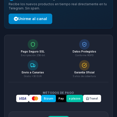
Recibe los nuevos productos en tiempo real directamente en tu
Telegram. Sin spam.
Unirme al canal
Pago Seguro SSL
Datos Protegidos
Encriptación 256-bit
Conforme RGPD
Envío a Canarias
Garantía Oficial
Gratis +30 EUR
3 años de cobertura
MÉTODOS DE PAGO
VISA
Bizum
Pay
a plazos
Transf.