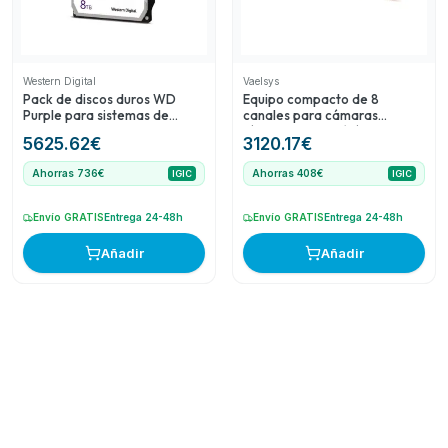
Western Digital
Vaelsys
Pack de discos duros WD
Equipo compacto de 8
Purple para sistemas de
canales para cámaras
videovigilancia CCTV
térmicas duales (cámara
5625.62
€
3120.17
€
térmica+visible)
Ahorras 736€
Ahorras 408€
IGIC
IGIC
Envío GRATIS
Entrega 24-48h
Envío GRATIS
Entrega 24-48h
Añadir
Añadir