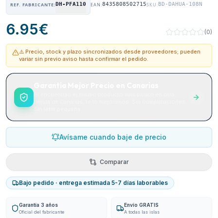
DH-PFA110
8435808502715
BD-DAHUA-108N
REF. FABRICANTE:
EAN:
SKU:
6.95
€
(
0
)
⚠️ Precio, stock y plazo sincronizados desde proveedores; pueden
variar sin previo aviso hasta confirmar el pedido.
Garantía Mejor Precio en Canarias
Si encuentras el mismo producto más barato en otra
tienda de Canarias, te lo mejoramos. Sin complicaciones.
Sin letra pequeña.
Avísame cuando baje de precio
Comparar
Bajo pedido · entrega estimada 5-7 días laborables
Garantía 3 años
Envío GRATIS
Oficial del fabricante
A todas las islas