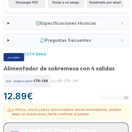
Descargar PDF
Enviar a un amigo
Enviármelo por email
Especificaciones técnicas
Preguntas frecuentes
CCTV Direct
Alimentador de sobremesa con 4 salidas
CTD-168
BD-CTD-168
REF. FABRICANTE:
SKU:
12.89
€
(
0
)
⚠️ Precio, stock y plazo sincronizados desde proveedores; pueden
variar sin previo aviso hasta confirmar el pedido.
Garantía Mejor Precio en Canarias