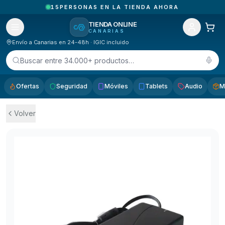
15
PERSONAS EN LA TIENDA AHORA
TIENDA ONLINE
CANARIAS
Envío a Canarias en 24-48h · IGIC incluido
Buscar entre 34.000+ productos…
Ofertas
Seguridad
Móviles
Tablets
Audio
M
Volver