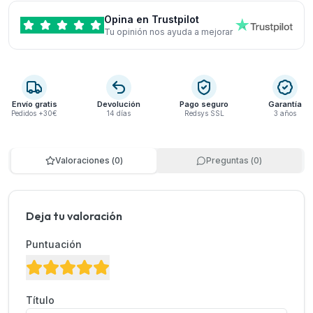
Opina en Trustpilot
Tu opinión nos ayuda a mejorar
Envío gratis
Devolución
Pago seguro
Garantía
Pedidos +30€
14 días
Redsys SSL
3 años
Valoraciones
(
0
)
Preguntas
(
0
)
Deja tu valoración
Puntuación
Título