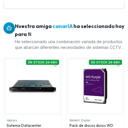
Nuestra amiga
canarIA
ha seleccionado hoy
para ti
He seleccionado una combinación variada de productos
que abarcan diferentes necesidades de sistemas CCTV,
asegurando una buena relación calidad-precio y que
abarca un rango de precios adecuado: 1) Sistema
EN STOCK 24-48H
EN STOCK 24-48H
Datacenter Enterprise para su capacidad ampliable en la
gestión masiva de dispositivos; 4) Pack de discos duros
WD Purple, complemento esencial para almacenamiento
eficiente en sistemas de videovigilancia; 9) Equipo
servidor para gestión de matrículas, útil para entornos
que requieren un control de acceso vehicular preciso;
14) Equipo servidor de analítica perimetral, clave para
seguridad perimetral avanzada. Todos son productos de
la reconocida marca Vaelsys, lo que garantiza calidad y
fiabilidad.
Vaelsys
Western Digital
Sistema Datacenter
Pack de discos duros WD