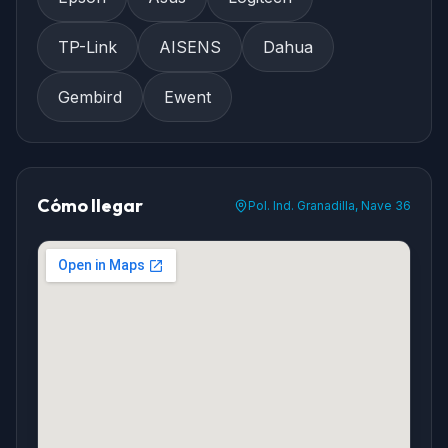
TP-Link
AISENS
Dahua
Gembird
Ewent
Cómo llegar
Pol. Ind. Granadilla, Nave 36