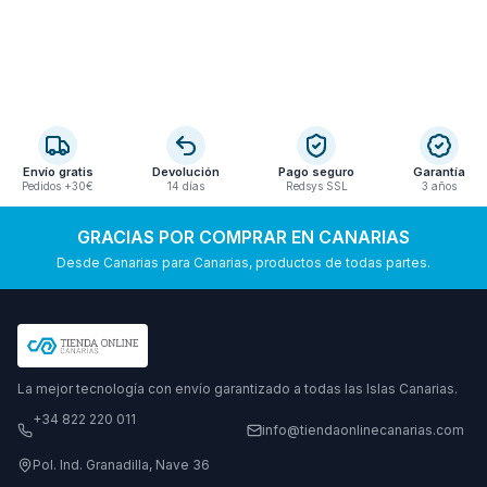
Envío gratis
Devolución
Pago seguro
Garantía
Pedidos +30€
14 días
Redsys SSL
3 años
GRACIAS POR COMPRAR EN CANARIAS
Desde Canarias para Canarias, productos de todas partes.
La mejor tecnología con envío garantizado a todas las Islas Canarias.
+34 822 220 011
info@tiendaonlinecanarias.com
Pol. Ind. Granadilla, Nave 36