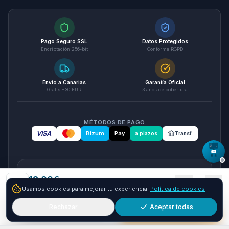
Pago Seguro SSL
Datos Protegidos
Encriptación 256-bit
Conforme RGPD
Envío a Canarias
Garantía Oficial
Gratis +30 EUR
3 años de cobertura
MÉTODOS DE PAGO
VISA
Bizum
Pay
a plazos
Transf.
seQura
12.89
€
1
Usamos cookies para mejorar tu experiencia.
Política de cookies
+
17.11
€ y envío GRATIS
24-48h
Paga a plazos con seQura
Fracciona tu compra en 3, 6 o 12 plazos. Financiacion sujeta
Rechazar
Aceptar todas
Añadir
Comprar ya
a aprobacion por seQura. Sin papeleo y con respuesta
inmediata.
Como funciona