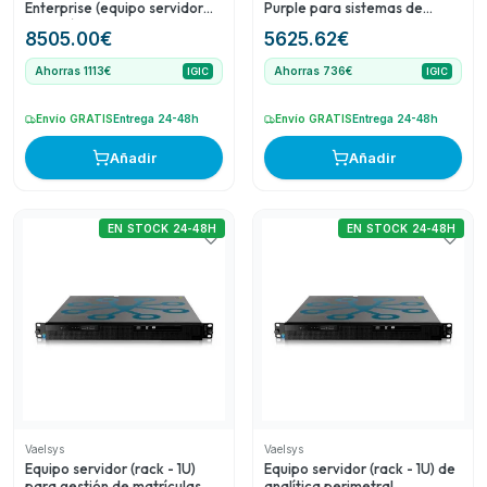
Enterprise (equipo servidor
Purple para sistemas de
rack 1U) para 20 dispositivos
videovigilancia CCTV
8505.00
€
5625.62
€
de conteo (data feed)
ampliable a 200
Ahorras 1113€
Ahorras 736€
IGIC
IGIC
Envío GRATIS
Entrega 24-48h
Envío GRATIS
Entrega 24-48h
Añadir
Añadir
EN STOCK 24-48H
EN STOCK 24-48H
Vaelsys
Vaelsys
Equipo servidor (rack - 1U)
Equipo servidor (rack - 1U) de
para gestión de matrículas
analítica perimetral