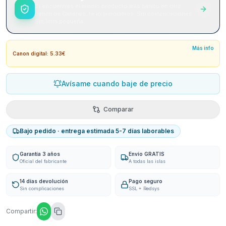
Si encuentras el mismo producto más barato en otra
tienda de Canarias, te lo mejoramos. Sin complicaciones.
Sin letra pequeña.
Más info
Canon digital: 5.33€
Avísame cuando baje de precio
Comparar
Bajo pedido · entrega estimada 5-7 días laborables
Garantía 3 años
Envío GRATIS
Oficial del fabricante
A todas las islas
14 días devolución
Pago seguro
Sin complicaciones
SSL + Redsys
Compartir: