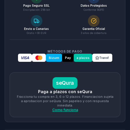
Pago Seguro SSL
Datos Protegidos
Encriptación 256-bit
Conforme RGPD
Envío a Canarias
Garantía Oficial
Gratis +30 EUR
3 años de cobertura
MÉTODOS DE PAGO
VISA
Bizum
Pay
a plazos
Transf.
seQura
Paga a plazos con seQura
Fracciona tu compra en 3, 6 o 12 plazos. Financiacion sujeta
a aprobacion por seQura. Sin papeleo y con respuesta
inmediata.
Como funciona