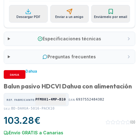
Descargar PDF
Enviar a un amigo
Enviármelo por email
Especificaciones técnicas
Preguntas frecuentes
Dahua
Balun pasivo HDCVI Dahua con alimentación
PFM801-4MP-B10
6937552484382
REF. FABRICANTE:
EAN:
BD-DAHUA-5016-PACK10
SKU:
103.28
€
(
0
)
Envío GRATIS a Canarias