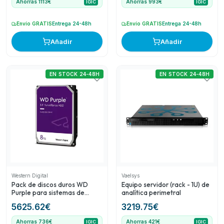
Ahorras 1113€
Ahorras 993€
IGIC
IGIC
Envío GRATIS
Entrega 24-48h
Envío GRATIS
Entrega 24-48h
Añadir
Añadir
EN STOCK 24-48H
EN STOCK 24-48H
Western Digital
Vaelsys
Pack de discos duros WD
Equipo servidor (rack - 1U) de
Purple para sistemas de
analítica perimetral
videovigilancia CCTV
5625.62
€
3219.75
€
Ahorras 736€
Ahorras 421€
IGIC
IGIC