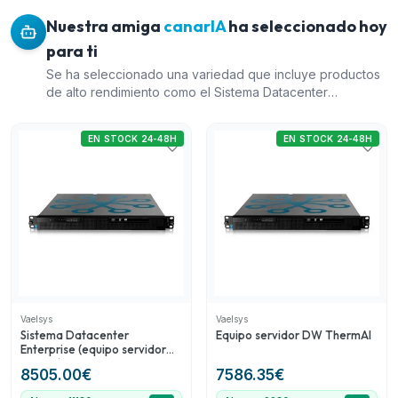
Nuestra amiga
canarIA
ha seleccionado hoy
para ti
Se ha seleccionado una variedad que incluye productos
de alto rendimiento como el Sistema Datacenter
Enterprise para necesidades avanzadas de
videovigilancia y expansión de dispositivos. El Equipo
EN STOCK 24-48H
EN STOCK 24-48H
servidor DW ThermAI ofrece analítica térmica poderosa.
El pack de discos duros WD Purple complementa al
asegurar un almacenamiento confiable para los sistemas
CCTV. Finalmente, el Equipo servidor de analítica
perimetral proporciona seguridad perimetral, esencial
para proteger grandes instalaciones.
Vaelsys
Vaelsys
Sistema Datacenter
Equipo servidor DW ThermAI
Enterprise (equipo servidor
rack 1U) para 20 dispositivos
8505.00
€
7586.35
€
de conteo (data feed)
ampliable a 200