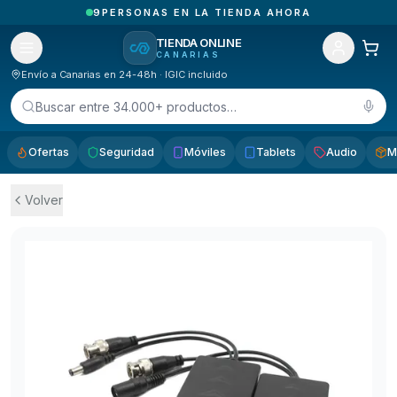
4
PEDIDOS ENTREGADOS HOY EN CANARIAS
TIENDA ONLINE
CANARIAS
Envío a Canarias en 24-48h · IGIC incluido
Buscar entre 34.000+ productos…
Ofertas
Seguridad
Móviles
Tablets
Audio
M
Volver