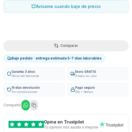
Avísame cuando baje de precio
Comparar
Bajo pedido · entrega estimada 5-7 días laborables
Garantía 3 años
Envío GRATIS
Oficial del fabricante
A todas las islas
14 días devolución
Pago seguro
Sin complicaciones
SSL + Redsys
Compartir:
Opina en Trustpilot
Tu opinión nos ayuda a mejorar