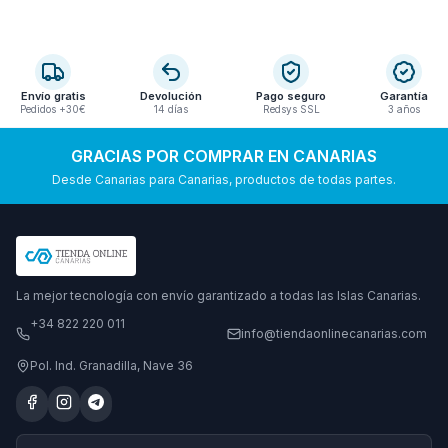
Envío gratis
Devolución
Pago seguro
Garantía
Pedidos +30€
14 días
Redsys SSL
3 años
GRACIAS POR COMPRAR EN CANARIAS
Desde Canarias para Canarias, productos de todas partes.
La mejor tecnología con envío garantizado a todas las Islas Canarias.
+34 822 220 011
info@tiendaonlinecanarias.com
Pol. Ind. Granadilla, Nave 36