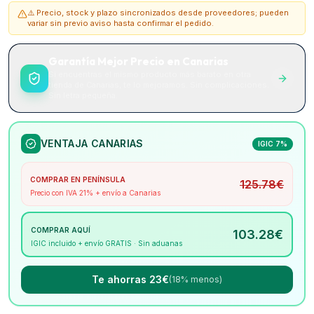
⚠️ Precio, stock y plazo sincronizados desde proveedores; pueden
variar sin previo aviso hasta confirmar el pedido.
Garantía Mejor Precio en Canarias
Si encuentras el mismo producto más barato en otra
tienda de Canarias, te lo mejoramos. Sin complicaciones.
Sin letra pequeña.
VENTAJA CANARIAS
IGIC 7%
COMPRAR EN PENÍNSULA
125.78
€
Precio con IVA 21% + envío a Canarias
COMPRAR AQUÍ
103.28
€
IGIC incluido + envío GRATIS · Sin aduanas
Te ahorras 23€
(18% menos)