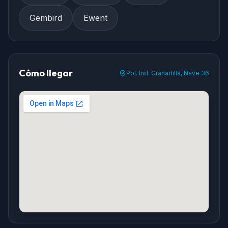
Gembird
Ewent
Cómo llegar
Pol. Ind. Granadilla, Nave 36