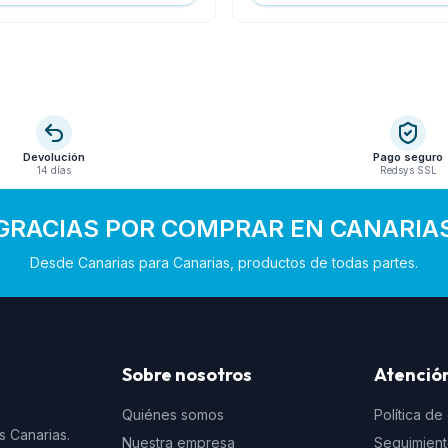
Devolución
Pago seguro
14 días
Redsys SSL
GRACIAS POR COMPRAR EN CANARIA
Desde Canarias para Canarias, productos de todas partes.
Sobre nosotros
Atención
Quiénes somos
Política de
s Canarias.
Nuestra empresa
Seguimien