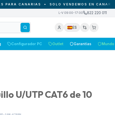
A CANARIAS
•
SOLO VENDEMOS EN CANARIAS - D
822 220 011
L-V 09:00-17:00
ES
g
Configurador PC
Outlet
Garantías
Mundo 
uillo U/UTP CAT6 de 10
BD-SAM-6788N