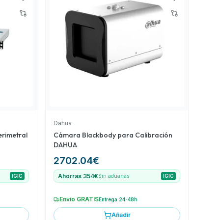
Dahua
erimetral
Cámara Blackbody para Calibración
DAHUA
2702.04
€
Ahorras 354€
IGIC
Sin aduanas
IGIC
Envío GRATIS
Entrega 24-48h
Añadir