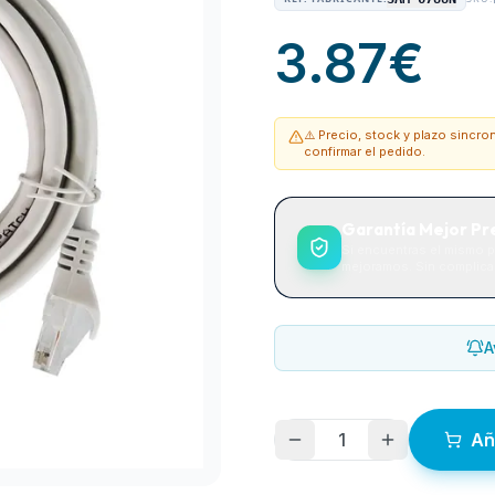
3.87
€
⚠️ Precio, stock y plazo sincr
confirmar el pedido.
Garantía Mejor Pr
Si encuentras el mismo p
mejoramos. Sin complicac
A
1
Añ