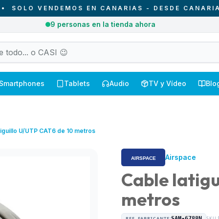
O VENDEMOS EN CANARIAS - DESDE CANARIAS PAR
4
pedidos entregados hoy en Canarias
Smartphones
Tablets
Audio
TV y Vídeo
Blo
tiguillo U/UTP CAT6 de 10 metros
Airspace
Cable latig
metros
REF. FABRICANTE:
SAM-6788N
SKU: