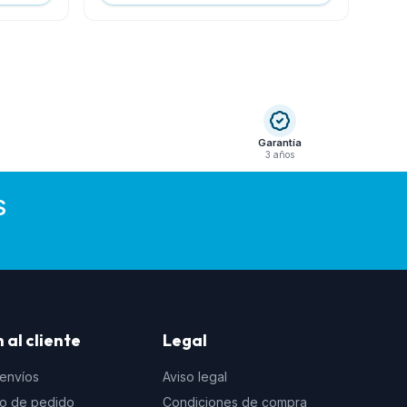
Garantía
3 años
S
 al cliente
Legal
 envíos
Aviso legal
to de pedido
Condiciones de compra