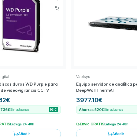
sión en la calibración de
 rangos de precios y
lidad-precio y opciones
a completo.
igital
Vaelsys
discos duros WD Purple para
Equipo servidor de analítica p
 de videovigilancia CCTV
DeepWall ThermAI
62
€
3977.10
€
 736€
Ahorras 520€
Sin aduanas
IGIC
Sin aduanas
RATIS
Envío GRATIS
Entrega 24-48h
Entrega 24-48h
Añadir
Añadir