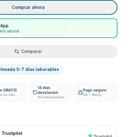
Comprar ahora
sApp
rio laboral
Comparar
stimada 5-7 días laborables
14 días
ío GRATIS
Pago seguro
devolución
as las islas
SSL + Redsys
Sin complicaciones
 Trustpilot