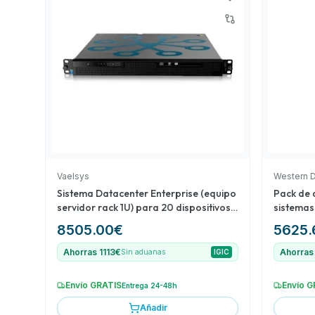
Calibración DAHUA' es crucial para asegurar la preci
cámaras térmicas. Esta selección abarca diferentes
funcionalidades, ofreciendo una buena relación ca
complementarias para un sistema de videovigilanci
Vaelsys
Western D
Sistema Datacenter Enterprise (equipo
Pack de 
servidor rack 1U) para 20 dispositivos
sistemas
de conteo (data feed) ampliable a 200
8505.00
€
5625.
Ahorras 1113€
Ahorras
Sin aduanas
IGIC
Envío GRATIS
Envío G
Entrega 24-48h
Añadir