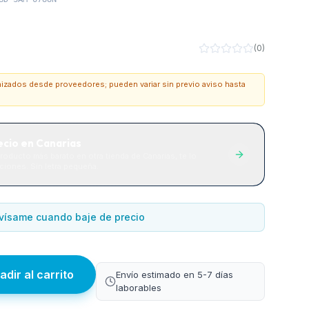
(
0
)
onizados desde proveedores; pueden variar sin previo aviso hasta
ecio en Canarias
roducto más barato en otra tienda de Canarias, te lo
iones. Sin letra pequeña.
vísame cuando baje de precio
adir al carrito
Envío estimado en 5-7 días
laborables