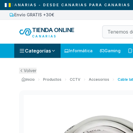
NARIAS - DESDE CANARIAS PARA CANARIAS
•
SOL
Envío GRATIS +30€
TIENDA ONLINE
CANARIAS
Categorías
Informática
Gaming
Volver
Inicio
Productos
CCTV
Accesorios
Cable la