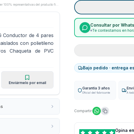
Las imágenes son proporcionadas por los fabricantes/proveedores y pueden no ser 100% representativas del producto final.
Consultar por What
Te contestamos en hora
G Conductor de 4 pares
islados con polietileno
tros Chaqueta de PVC
Bajo pedido · entrega e
Enviármelo por email
Garantía 3 años
Env
Oficial del fabricante
A tod
as
Compartir:
Opina en