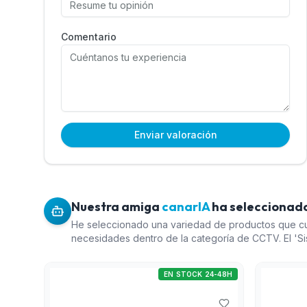
Comentario
Enviar valoración
Nuestra amiga
canarIA
ha seleccionado
He seleccionado una variedad de productos que cu
necesidades dentro de la categoría de CCTV. El 'S
Enterprise' proporciona una gran capacidad de ampl
grandes instalaciones. El 'Pack de discos duros WD
EN STOCK 24-48H
complemento esencial para el almacenamiento en s
videovigilancia. El 'Equipo servidor de analítica pe
ofrece una solución avanzada de analítica, y la 'C