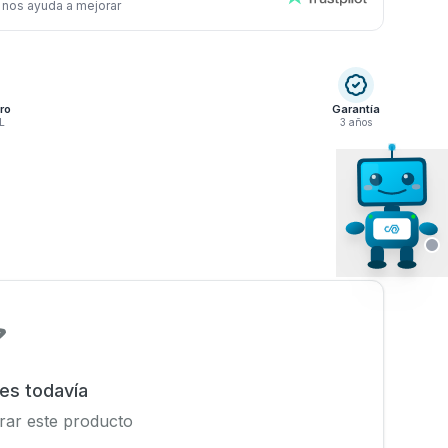
 nos ayuda a mejorar
ro
Garantía
L
3 años
nes todavía
rar este producto