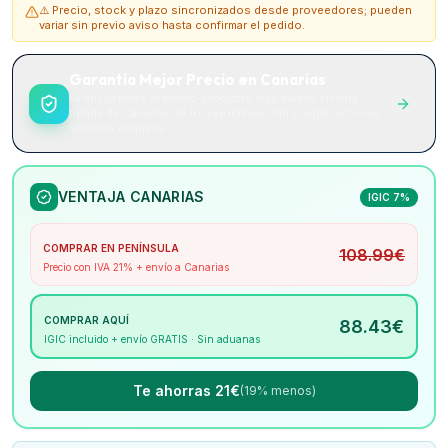
⚠️ Precio, stock y plazo sincronizados desde proveedores; pueden
variar sin previo aviso hasta confirmar el pedido.
Garantía Mejor Precio en Canarias
Si encuentras el mismo producto más barato en otra
tienda de Canarias, te lo mejoramos. Sin complicaciones.
Sin letra pequeña.
VENTAJA CANARIAS
IGIC 7%
COMPRAR EN PENÍNSULA
108.99
€
Precio con IVA 21% + envío a Canarias
COMPRAR AQUÍ
88.43
€
IGIC incluido + envío GRATIS · Sin aduanas
Te ahorras 21€
(19% menos)