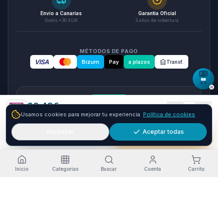
Envío a Canarias
Garantía Oficial
Gratis +30 EUR
3 años de cobertura
MÉTODOS DE PAGO
VISA
Bizum
Pay
a plazos
Transf.
seQura
88.43
€
1
Usamos cookies para mejorar tu experiencia.
Política de cookies
Envío GRATIS
24-72h
Paga a plazos con seQura
Fracciona tu compra en 3, 6 o 12 plazos. Financiacion sujeta
Rechazar
Aceptar todas
Añadir
Comprar ya
a aprobacion por seQura. Sin papeleo y con respuesta
inmediata.
Como funciona
Inicio
Categorías
Buscar
Cuenta
Carrito
Estado del servicio
·
Funcionando