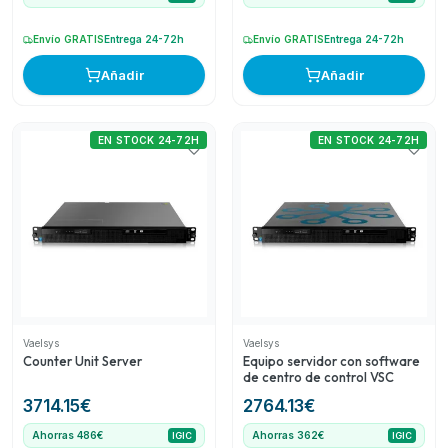
Envío GRATIS
Entrega 24-72h
Envío GRATIS
Entrega 24-72h
Añadir
Añadir
EN STOCK 24-72H
EN STOCK 24-72H
Vaelsys
Vaelsys
Counter Unit Server
Equipo servidor con software
de centro de control VSC
3714.15
€
2764.13
€
Ahorras 486€
Ahorras 362€
IGIC
IGIC