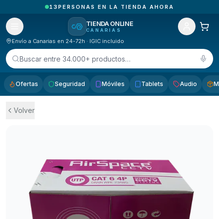
2
PEDIDOS RECIBIDOS HOY EN CANARIAS
TIENDA ONLINE
CANARIAS
Envío a Canarias en 24-72h · IGIC incluido
Buscar entre 34.000+ productos…
Ofertas
Seguridad
Móviles
Tablets
Audio
M
Volver