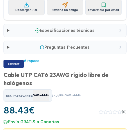
Descargar PDF
Enviar a un amigo
Enviármelo por email
Especificaciones técnicas
Preguntas frecuentes
Airspace
Cable UTP CAT6 23AWG rígido libre de
halógenos
SAM-4446
BD-SAM-4446
REF. FABRICANTE:
SKU:
88.43
€
(
0
)
Envío GRATIS a Canarias