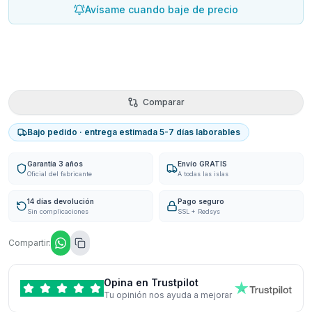
Avísame cuando baje de precio
Comparar
Bajo pedido · entrega estimada 5-7 días laborables
Garantía 3 años
Envío GRATIS
Oficial del fabricante
A todas las islas
14 días devolución
Pago seguro
Sin complicaciones
SSL + Redsys
Compartir:
Opina en Trustpilot
Tu opinión nos ayuda a mejorar