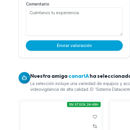
Comentario
Enviar valoración
Nuestra amiga
canarIA
ha seleccionado
La selección incluye una variedad de equipos y ac
videovigilancia de alta calidad. El 'Sistema Datacent
solución robusta ideal para quienes necesitan expa
dispositivos, asegurando flexibilidad futura. El 'P
EN STOCK 24-48H
Purple' es esencial para el almacenamiento de gra
de video, complementando cualquier sistema de CCT
de reconocimiento de matrículas' es crucial para q
características avanzadas de seguridad perimetral. 
Blackbody para Calibración DAHUA' es perfecta par