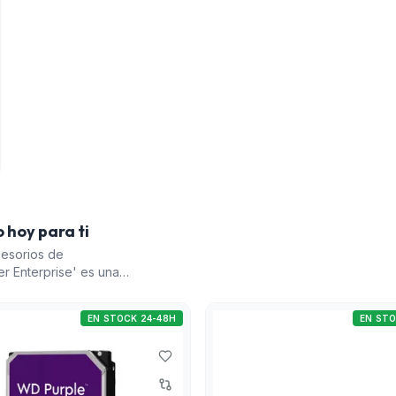
 hoy para ti
cesorios de
er Enterprise' es una
ndir hasta control de 200
ack de discos duros WD
EN STOCK 24-48H
EN STO
ndes cantidades de datos
V. El 'Equipo servidor
uienes necesiten
Finalmente, la 'Cámara
a calibraciones precisas