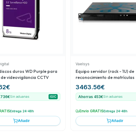
mediciones térmicas. Esta
na implementación
ia.
igital
Vaelsys
discos duros WD Purple para
Equipo servidor (rack - 1U) de
 de videovigilancia CCTV
reconocimiento de matrículas
62
€
3463.56
€
 736€
Ahorras 453€
Sin aduanas
IGIC
Sin aduanas
RATIS
Envío GRATIS
Entrega 24-48h
Entrega 24-48h
Añadir
Añadir