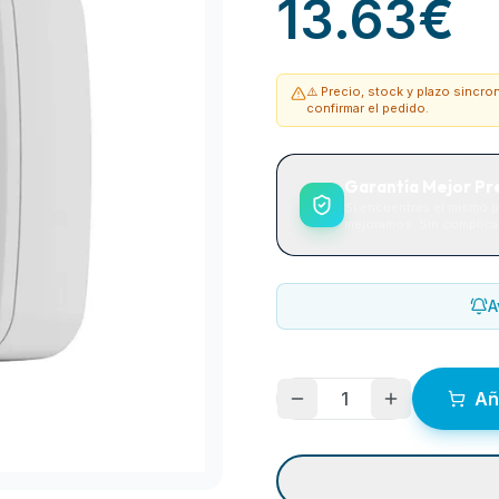
13.63
€
⚠️ Precio, stock y plazo sincr
confirmar el pedido.
Garantía Mejor Pr
Si encuentras el mismo p
mejoramos. Sin complicac
A
1
Añ