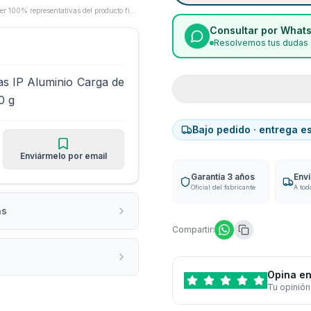
Las imágenes son proporcionadas por los fabricantes/proveedores y pueden no ser 100% representativas del producto final.
Consultar por What
Resolvemos tus dudas 
as IP Aluminio Carga de
0 g
Bajo pedido · entrega e
Enviármelo por email
Garantía 3 años
Env
Oficial del fabricante
A tod
as
Compartir:
Opina en
Tu opinión