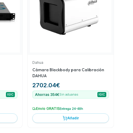
Dahua
Cámara Blackbody para Calibración
DAHUA
2702.04
€
Ahorras 354€
IGIC
Sin aduanas
IGIC
Envío GRATIS
Entrega 24-48h
Añadir