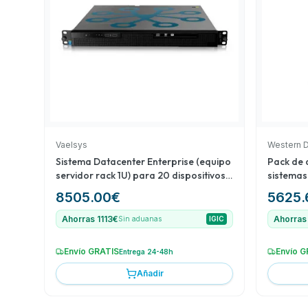
en sistemas térmicos, asegurando precisión en las 
diversidad en funcionalidades y precios permite u
efectiva y escalable de soluciones de videovigilanc
Vaelsys
Western D
Sistema Datacenter Enterprise (equipo
Pack de 
servidor rack 1U) para 20 dispositivos
sistemas
de conteo (data feed) ampliable a 200
8505.00
€
5625.
Ahorras 1113€
Ahorras
Sin aduanas
IGIC
Envío GRATIS
Envío G
Entrega 24-48h
Añadir