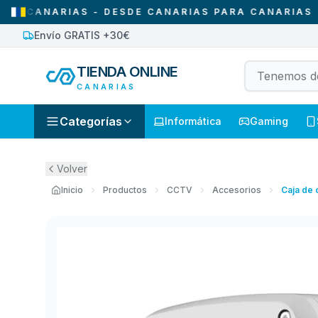
ANARIAS - DESDE CANARIAS PARA CANARIAS
•
SO
Envío GRATIS +30€
TIENDA ONLINE
CANARIAS
Categorías
Informática
Gaming
Volver
Inicio
Productos
CCTV
Accesorios
Caja de