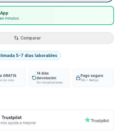
sApp
en minutos
Comparar
stimada 5-7 días laborables
14 días
ío GRATIS
Pago seguro
devolución
as las islas
SSL + Redsys
Sin complicaciones
 Trustpilot
 nos ayuda a mejorar