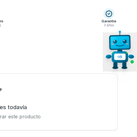
ro
Garantía
L
3 años
nes todavía
rar este producto