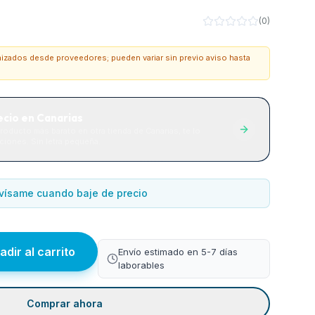
(
0
)
onizados desde proveedores; pueden variar sin previo aviso hasta
ecio en Canarias
roducto más barato en otra tienda de Canarias, te lo
iones. Sin letra pequeña.
vísame cuando baje de precio
adir al carrito
Envío estimado en 5-7 días
laborables
Comprar ahora