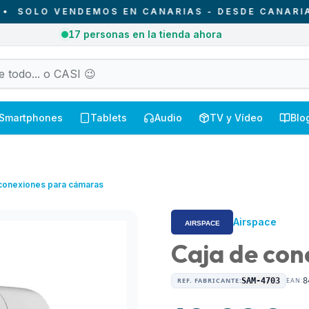
LO VENDEMOS EN CANARIAS - DESDE CANARIAS PA
3
pedidos entregados hoy en Canarias
Smartphones
Tablets
Audio
TV y Vídeo
Blo
 conexiones para cámaras
Airspace
Caja de con
REF. FABRICANTE:
SAM-4703
EAN:
8