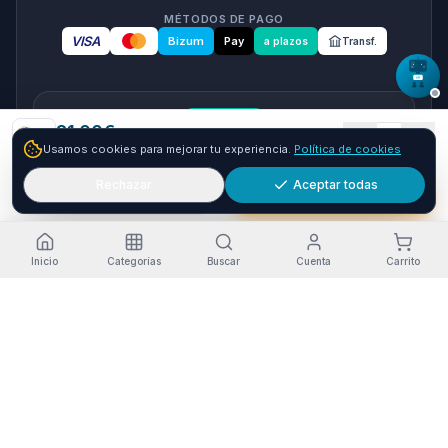
MÉTODOS DE PAGO
VISA
Bizum
Pay
a plazos
Transf.
seQura
21.00
€
1
Usamos cookies para mejorar tu experiencia.
Política de cookies
+
9.00
€ y envío GRATIS
24-48h
Paga a plazos con seQura
Fracciona tu compra en 3, 6 o 12 plazos. Financiacion sujeta
Rechazar
Aceptar todas
Añadir
Comprar ya
a aprobacion por seQura. Sin papeleo y con respuesta
inmediata.
Como funciona
Inicio
Categorías
Buscar
Cuenta
Carrito
Estado del servicio
·
Funcionando
Pago seguro
Envío a Canarias
Garantía Oficial
RGPD-compliant
Opiniones en Trustpilot