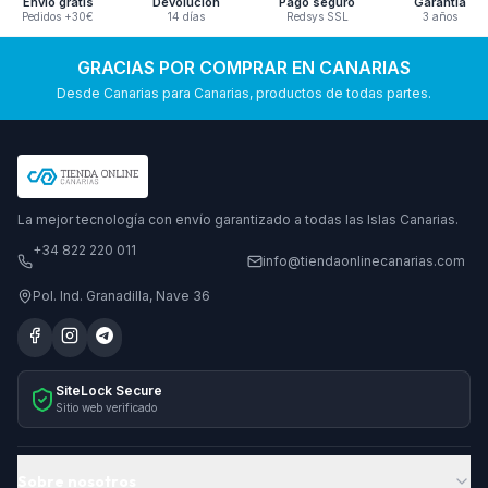
Envío gratis
Devolución
Pago seguro
Garantía
Pedidos +30€
14 días
Redsys SSL
3 años
GRACIAS POR COMPRAR EN CANARIAS
Desde Canarias para Canarias, productos de todas partes.
La mejor tecnología con envío garantizado a todas las Islas Canarias.
+34 822 220 011
info@tiendaonlinecanarias.com
Pol. Ind. Granadilla, Nave 36
SiteLock Secure
Sitio web verificado
Sobre nosotros