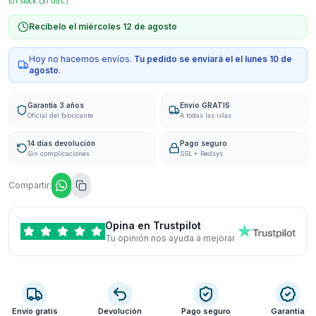
En stock (
31
uds.)
Recíbelo el miércoles 12 de agosto
Hoy no hacemos envíos.
Tu pedido se enviará el
el lunes 10 de
agosto
.
Garantía 3 años
Envío GRATIS
Oficial del fabricante
A todas las islas
14 días devolución
Pago seguro
Sin complicaciones
SSL + Redsys
Compartir:
Opina en Trustpilot
Tu opinión nos ayuda a mejorar
Envío gratis
Devolución
Pago seguro
Garantía