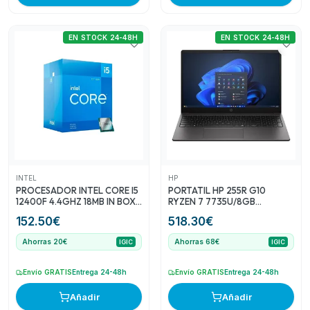
EN STOCK 24-48H
EN STOCK 24-48H
INTEL
HP
PROCESADOR INTEL CORE I5
PORTATIL HP 255R G10
12400F 4.4GHZ 18MB IN BOX
RYZEN 7 7735U/8GB
NO GRAPHICS
DDR5/SSD512GB/15.6
152.50
€
518.30
€
FHD/USB-C/FREEDOS
Ahorras 20€
Ahorras 68€
IGIC
IGIC
Envío GRATIS
Entrega 24-48h
Envío GRATIS
Entrega 24-48h
Añadir
Añadir