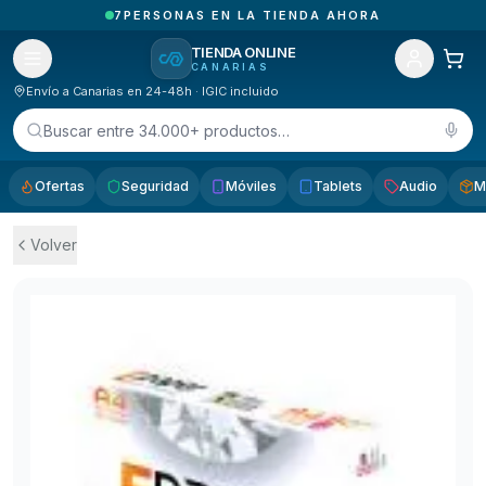
1
PEDIDOS RECIBIDOS HOY EN CANARIAS
TIENDA ONLINE
CANARIAS
Envío a Canarias en 24-48h · IGIC incluido
Buscar entre 34.000+ productos…
Ofertas
Seguridad
Móviles
Tablets
Audio
M
Volver