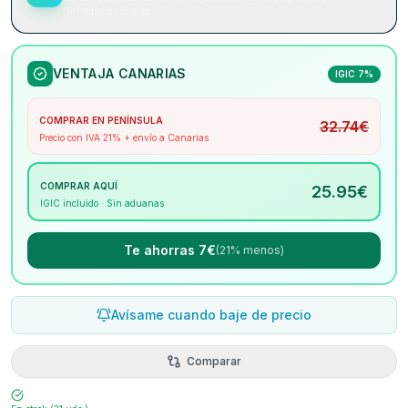
Sin letra pequeña.
VENTAJA CANARIAS
IGIC 7%
COMPRAR EN PENÍNSULA
32.74
€
Precio con IVA 21% + envío a Canarias
COMPRAR AQUÍ
25.95
€
IGIC incluido · Sin aduanas
Te ahorras 7€
(21% menos)
Avísame cuando baje de precio
Comparar