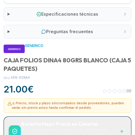
Especificaciones técnicas
Preguntas frecuentes
GENERICO
CAJA FOLIOS DINA4 80GRS BLANCO (CAJA 5
PAQUETES)
GEN-DINA4
SKU:
21.00
€
(
0
)
⚠️ Precio, stock y plazo sincronizados desde proveedores; pueden
variar sin previo aviso hasta confirmar el pedido.
Garantía Mejor Precio en Canarias
Si encuentras el mismo producto más barato en otra
tienda de Canarias, te lo mejoramos. Sin complicaciones.