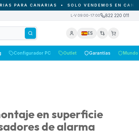
PARA CANARIAS
•
SOLO VENDEMOS EN CANARIAS -
822 220 011
L-V 09:00-17:00
ES
g
Configurador PC
Outlet
Garantías
Mundo 
ontaje en superficie
lsadores de alarma