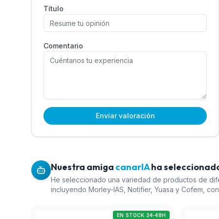
Título
Comentario
Enviar valoración
Nuestra amiga
canarIA
ha seleccionado
He seleccionado una variedad de productos de dif
incluyendo Morley-IAS, Notifier, Yuasa y Cofem, co
que cubre diferentes presupuestos. La batería es 
complementario esencial para varios sistemas de s
EN STOCK 24-48H
incendios, mientras que los detectores y sirenas 