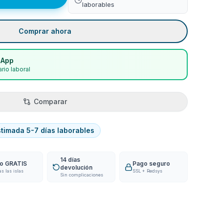
laborables
Comprar ahora
sApp
rio laboral
Comparar
stimada 5-7 días laborables
14 días
ío GRATIS
Pago seguro
devolución
as las islas
SSL + Redsys
Sin complicaciones