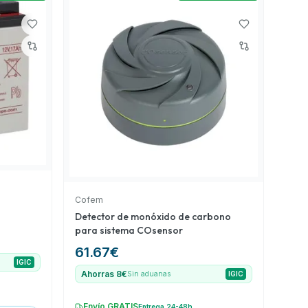
Cofem
Detector de monóxido de carbono
para sistema COsensor
61.67
€
IGIC
Ahorras 8€
Sin aduanas
IGIC
Envío GRATIS
Entrega 24-48h