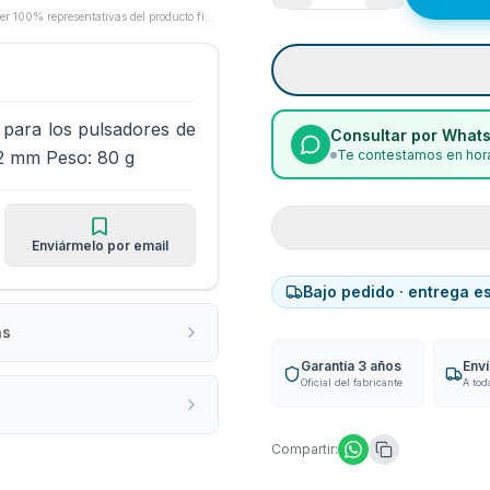
Las imágenes son proporcionadas por los fabricantes/proveedores y pueden no ser 100% representativas del producto final.
e para los pulsadores de
Consultar por What
32 mm Peso: 80 g
Te contestamos en hora
Enviármelo por email
Bajo pedido · entrega e
as
Garantía 3 años
Env
Oficial del fabricante
A tod
Compartir: