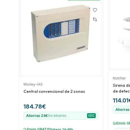
la detección y alerta de incendios. Esta selección 
calidad-precio considerando las necesidades típica
detección de incendios.
Notifier
Morley-IAS
Sirena d
de detec
Central convencional de 2 zonas
aislador
114.01
184.78
€
Ahorras
Ahorras 24€
Sin aduanas
IGIC
Envío G
Envío GRATIS
Entrega 24-48h