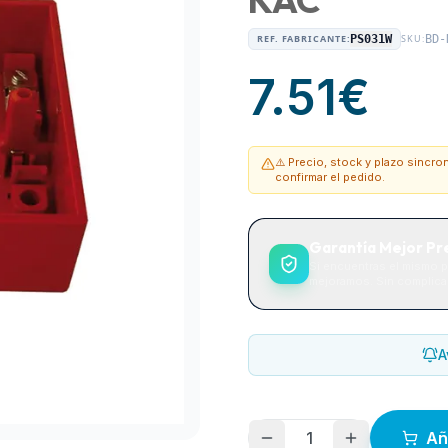
REF. FABRICANTE:
PS031W
SKU:
BD-
7.51
€
⚠️ Precio, stock y plazo sincr
confirmar el pedido.
Garantía Mejor Pr
Si encuentras el mismo p
mejoramos. Sin complicac
A
1
Añ