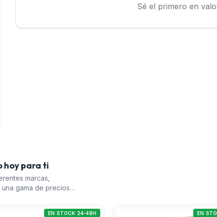
Sé el primero en valo
 hoy para ti
erentes marcas,
n una gama de precios
un elemento
eguridad contra
EN STOCK 24-48H
EN STO
son componentes clave en