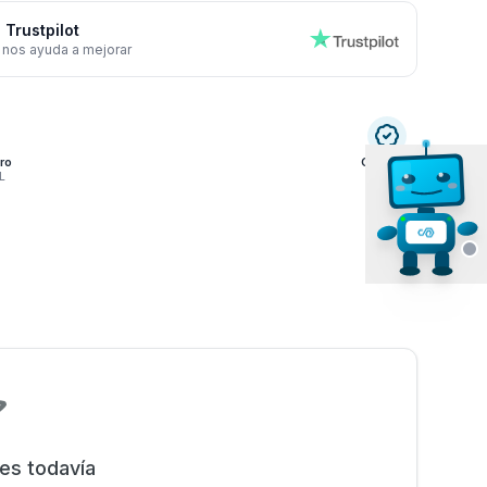
 Trustpilot
 nos ayuda a mejorar
ro
Garantía
L
3 años
nes todavía