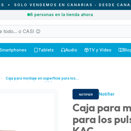
SOLO VENDEMOS EN CANARIAS - DESDE CANARIAS 
1
pedidos recibidos hoy en Canarias
Smartphones
Tablets
Audio
TV y Vídeo
Blo
Caja para montaje en superficie para los
pulsadores de alarma KAC
Notifier
Caja para m
para los pu
KAC