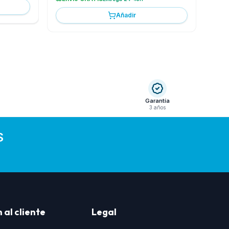
Añadir
Garantía
3 años
S
 al cliente
Legal