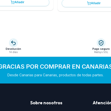
Añadir
Añadir
Devolución
Pago seguro
14 días
Redsys SSL
GRACIAS POR COMPRAR EN CANARIA
Desde Canarias para Canarias, productos de todas partes.
Sobre nosotros
Atención