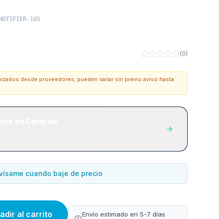
NOTIFIER-105
(
0
)
onizados desde proveedores; pueden variar sin previo aviso hasta
ecio en Canarias
roducto más barato en otra tienda de Canarias, te lo
iones. Sin letra pequeña.
vísame cuando baje de precio
adir al carrito
Envío estimado en 5-7 días