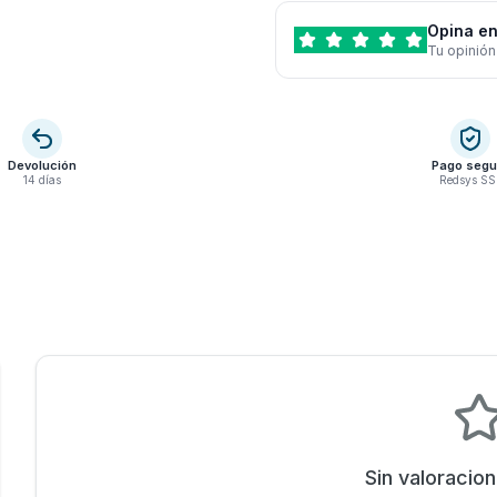
Opina en
Tu opinión
Devolución
Pago segu
14 días
Redsys SS
Sin valoracio