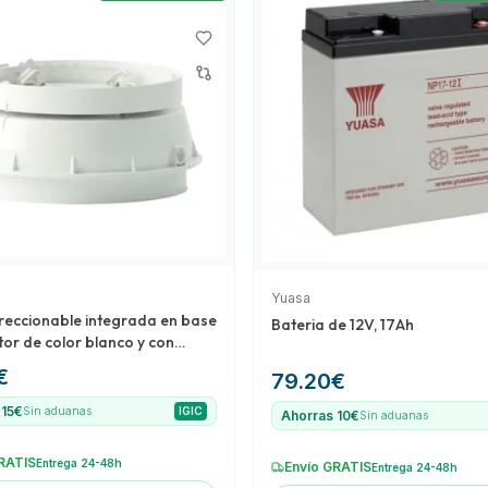
ofrece una buena relación
s en sistemas de
Yuasa
ireccionable integrada en base
Bateria de 12V, 17Ah
tor de color blanco y con
€
79.20
€
 15€
Sin aduanas
IGIC
Ahorras 10€
Sin aduanas
RATIS
Entrega 24-48h
Envío GRATIS
Entrega 24-48h