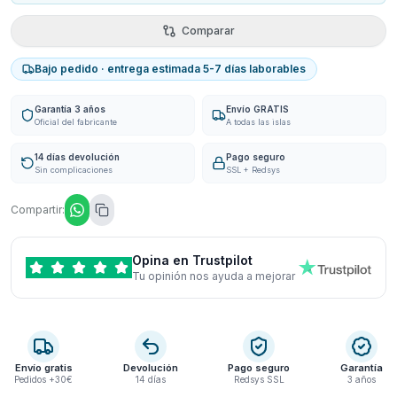
Comparar
Bajo pedido · entrega estimada 5-7 días laborables
Garantía 3 años
Envío GRATIS
Oficial del fabricante
A todas las islas
14 días devolución
Pago seguro
Sin complicaciones
SSL + Redsys
Compartir:
Opina en Trustpilot
Tu opinión nos ayuda a mejorar
Envío gratis
Devolución
Pago seguro
Garantía
Pedidos +30€
14 días
Redsys SSL
3 años