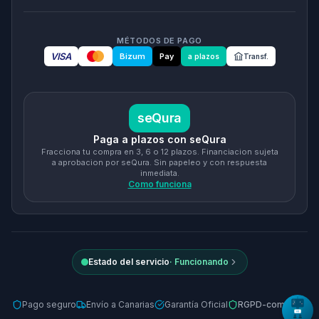
MÉTODOS DE PAGO
VISA
Bizum
Pay
a plazos
Transf.
seQura
Paga a plazos con seQura
Fracciona tu compra en 3, 6 o 12 plazos. Financiacion sujeta
a aprobacion por seQura. Sin papeleo y con respuesta
inmediata.
Como funciona
Estado del servicio
·
Funcionando
Pago seguro
Envío a Canarias
Garantía Oficial
RGPD-compliant