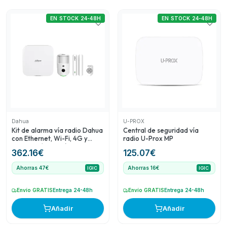
necesidades de seguridad e intrusión. El Kit de alarma vía
radio Dahua es una opción completa y moderna que
EN STOCK 24-48H
EN STOCK 24-48H
ofrece múltiples opciones de conectividad. La Central de
seguridad vía radio U-Prox MP es una opción asequible
para el control de seguridad. La Cámara IP de Wizard es
ideal para la vigilancia visual. Finalmente, el Detector
PIRCAM vía radio de Dahua proporciona una solución de
detección efectiva y económica. Aunque literalmente no
tienen valoraciones previas (rating de 0), se espera que
sean productos serios en su categoría, ofreciendo una
buena relación calidad-precio y cubriendo tanto
necesidades básicas como avanzadas.
Dahua
U-PROX
Kit de alarma vía radio Dahua
Central de seguridad vía
con Ethernet, Wi-Fi, 4G y
radio U-Prox MP
verificación por vídeo
362.16
€
125.07
€
Ahorras 47€
Ahorras 16€
IGIC
IGIC
Envío GRATIS
Entrega 24-48h
Envío GRATIS
Entrega 24-48h
Añadir
Añadir