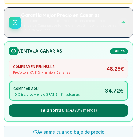
Garantía Mejor Precio en Canarias
Si encuentras el mismo producto más barato en otra
tienda de Canarias, te lo mejoramos. Sin complicaciones.
Sin letra pequeña.
VENTAJA CANARIAS
IGIC 7%
COMPRAR EN PENÍNSULA
48.25
€
Precio con IVA 21% + envío a Canarias
COMPRAR AQUÍ
34.72
€
IGIC incluido + envío GRATIS · Sin aduanas
Te ahorras 14€
(28% menos)
Avísame cuando baje de precio