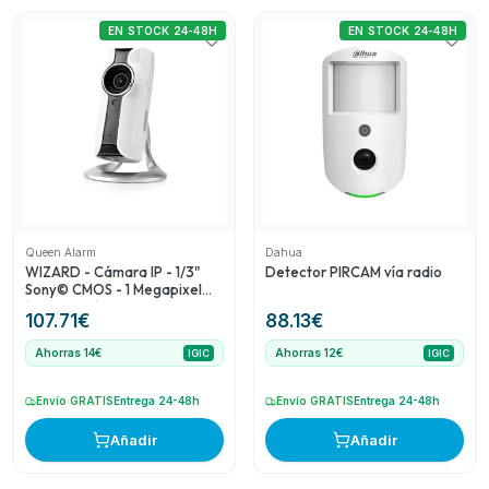
EN STOCK 24-48H
EN STOCK 24-48H
Queen Alarm
Dahua
WIZARD - Cámara IP - 1/3"
Detector PIRCAM vía radio
Sony© CMOS - 1 Megapixel
(1280x720) - Lente 2
107.71
€
88.13
€
Ahorras 14€
Ahorras 12€
IGIC
IGIC
Envío GRATIS
Entrega 24-48h
Envío GRATIS
Entrega 24-48h
Añadir
Añadir