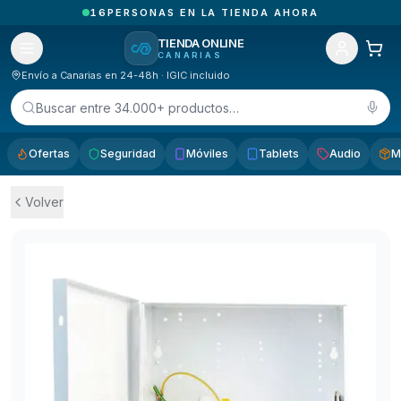
2
PEDIDOS ENTREGADOS HOY EN CANARIAS
TIENDA ONLINE
CANARIAS
Envío a Canarias en 24-48h · IGIC incluido
Buscar entre 34.000+ productos…
Ofertas
Seguridad
Móviles
Tablets
Audio
M
Volver