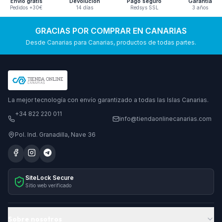
Envío gratis
Devolución
Pago seguro
Garantía
Pedidos +30€
14 días
Redsys SSL
3 años
GRACIAS POR COMPRAR EN CANARIAS
Desde Canarias para Canarias, productos de todas partes.
La mejor tecnología con envío garantizado a todas las Islas Canarias.
+34 822 220 011
info@tiendaonlinecanarias.com
Pol. Ind. Granadilla, Nave 36
SiteLock Secure
Sitio web verificado
Sobre nosotros