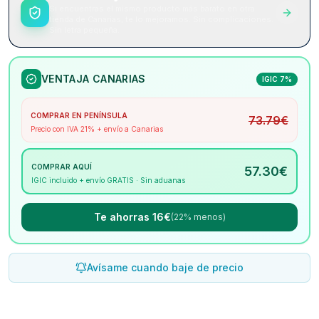
Si encuentras el mismo producto más barato en otra
tienda de Canarias, te lo mejoramos. Sin complicaciones.
Sin letra pequeña.
VENTAJA CANARIAS
IGIC 7%
COMPRAR EN PENÍNSULA
73.79
€
Precio con IVA 21% + envío a Canarias
COMPRAR AQUÍ
57.30
€
IGIC incluido + envío GRATIS · Sin aduanas
Te ahorras 16€
(22% menos)
Avísame cuando baje de precio