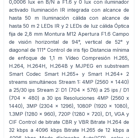
0,0006 lux en B/N a F1.6 y 0 lux con iluminador
activado Iluminación IR integrada con alcance de
hasta 50 m Iluminación cálida con alcance de
hasta 50 m 2 LEDs IR y 2 LEDs de luz cálida Óptica
fija de 2,8 mm Montura M12 Apertura F1.6 Campo
de visión horizontal de 94°, vertical de 52° y
diagonal de 111° Control de iris fijo Distancia mínima
de enfoque de 1,1 m Vídeo Compresión H.265,
H.264, H.264H, H.264B y MJPEG en substream
Smart Codec Smart H.265+ y Smart H.264+ 2
streams simultáneos Stream 1: 4MP (2560 x 1440)
a 25/30 ips Stream 2: D1 (704 x 576) a 25 ips / D1
(704 x 480) a 30 ips Resoluciones 4MP (2560 x
1440), 3MP (2304 x 1296), 1080P (1920 x 1080),
1.3MP (1280 x 960), 720P (1280 x 720), D1, VGA y
CIF Control de bitrate CBR y VBR Bitrate H.264 de
32 kbps a 4096 kbps Bitrate H.265 de 12 kbps a