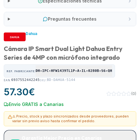
Especificaciones técnicas
Preguntas frecuentes
Dahua
Cámara IP Smart Dual Light Dahua Entry
Series de 4MP con micrófono integrado
DH-IPC-HFW1439TL1P-A-IL-0280B-S6-QH
REF. FABRICANTE:
6937552442245
BD-DAHUA-5144
EAN:
SKU:
57.30
€
(
0
)
Envío GRATIS a Canarias
⚠️ Precio, stock y plazo sincronizados desde proveedores; pueden
variar sin previo aviso hasta confirmar el pedido.
Garantía Mejor Precio en Canarias