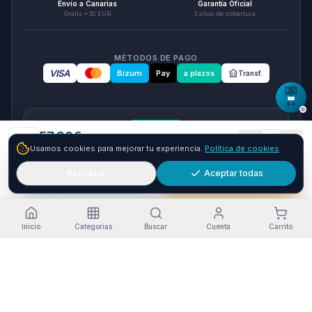
Envío a Canarias
Garantía Oficial
Gratis +30 EUR
3 años de cobertura
MÉTODOS DE PAGO
VISA
Bizum
Pay
a plazos
Transf.
seQura
57.30
€
1
Usamos cookies para mejorar tu experiencia.
Política de cookies
Envío GRATIS
24-48h
Paga a plazos con seQura
Fracciona tu compra en 3, 6 o 12 plazos. Financiacion sujeta
Rechazar
Aceptar todas
Añadir
Comprar ya
a aprobacion por seQura. Sin papeleo y con respuesta
inmediata.
Como funciona
Inicio
Categorías
Buscar
Cuenta
Carrito
Estado del servicio
·
Funcionando