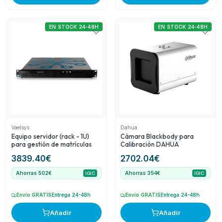
EN STOCK 24-48H
EN STOCK 24-48H
Vaelsys
Dahua
Equipo servidor (rack - 1U)
Cámara Blackbody para
para gestión de matrículas
Calibración DAHUA
3839.40
€
2702.04
€
Ahorras 502€
Ahorras 354€
IGIC
IGIC
Envío GRATIS
Entrega 24-48h
Envío GRATIS
Entrega 24-48h
Añadir
Añadir