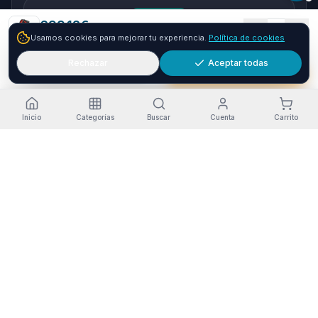
seQura
699.12
€
1
Usamos cookies para mejorar tu experiencia.
Política de cookies
Envío GRATIS
24-72h
Paga a plazos con seQura
Fracciona tu compra en 3, 6 o 12 plazos. Financiacion sujeta
Rechazar
Aceptar todas
Añadir
Comprar ya
a aprobacion por seQura. Sin papeleo y con respuesta
inmediata.
Como funciona
Inicio
Categorías
Buscar
Cuenta
Carrito
Estado del servicio
·
Funcionando
Pago seguro
Envío a Canarias
Garantía Oficial
RGPD-compliant
Opiniones en Trustpilot
© 2026 Tienda Online Canarias.
Todos los derechos reservados
.
Desarrollado por
SIEMPRIA