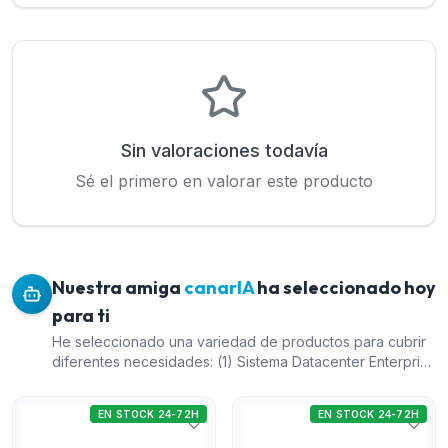
Sin valoraciones todavía
Sé el primero en valorar este producto
Nuestra amiga
canarIA
ha seleccionado hoy
para ti
He seleccionado una variedad de productos para cubrir
diferentes necesidades: (1) Sistema Datacenter Enterprise
ofrece una solución avanzada y ampliable idónea para
empresas que necesiten gestionar un gran número de
EN STOCK 24-72H
EN STOCK 24-72H
dispositivos. (5) El Equipo servidor rack de analítica
perimetral DeepWall HD protege eficazmente los