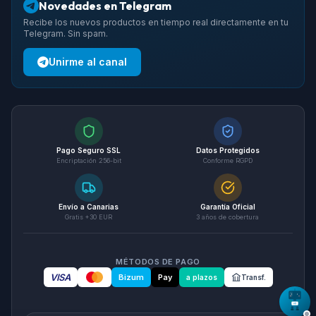
Novedades en Telegram
Recibe los nuevos productos en tiempo real directamente en tu
Telegram. Sin spam.
Unirme al canal
Pago Seguro SSL
Datos Protegidos
Encriptación 256-bit
Conforme RGPD
Envío a Canarias
Garantía Oficial
Gratis +30 EUR
3 años de cobertura
MÉTODOS DE PAGO
VISA
Bizum
Pay
a plazos
Transf.