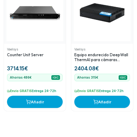
Vaelsys
Vaelsys
Counter Unit Server
Equipo endurecido DeepWall
ThermAI para cámaras
térmicas
3714.15
€
2404.08
€
Ahorras 486€
Ahorras 315€
IGIC
IGIC
Envío GRATIS
Entrega 24-72h
Envío GRATIS
Entrega 24-72h
Añadir
Añadir