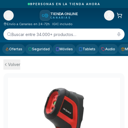
1
PEDIDOS ENTREGADOS HOY EN CANARIAS
TIENDA ONLINE
CANARIAS
Envío a Canarias en 24-72h · IGIC incluido
Buscar entre 34.000+ productos…
Ofertas
Seguridad
Móviles
Tablets
Audio
M
Volver