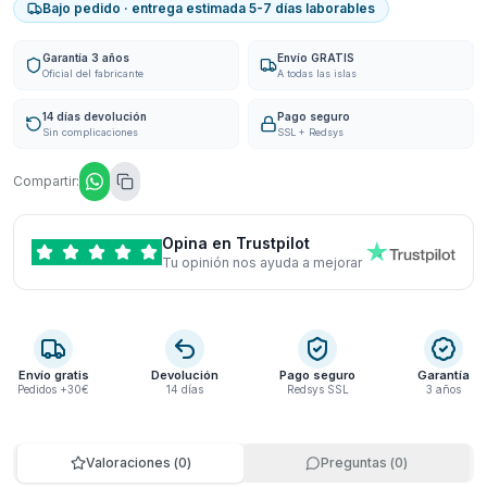
Bajo pedido · entrega estimada 5-7 días laborables
Garantía 3 años
Envío GRATIS
Oficial del fabricante
A todas las islas
14 días devolución
Pago seguro
Sin complicaciones
SSL + Redsys
Compartir:
Opina en Trustpilot
Tu opinión nos ayuda a mejorar
Envío gratis
Devolución
Pago seguro
Garantía
Pedidos +30€
14 días
Redsys SSL
3 años
Valoraciones
(
0
)
Preguntas
(
0
)