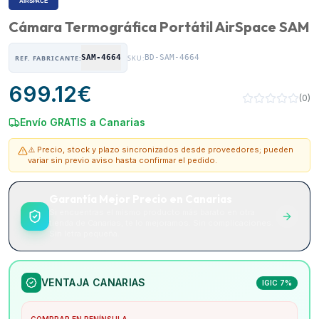
Cámara Termográfica Portátil AirSpace SAM
SAM-4664
BD-SAM-4664
REF. FABRICANTE:
SKU:
699.12
€
(
0
)
Envío GRATIS a Canarias
⚠️ Precio, stock y plazo sincronizados desde proveedores; pueden
variar sin previo aviso hasta confirmar el pedido.
Garantía Mejor Precio en Canarias
Si encuentras el mismo producto más barato en otra
tienda de Canarias, te lo mejoramos. Sin complicaciones.
Sin letra pequeña.
VENTAJA CANARIAS
IGIC 7%