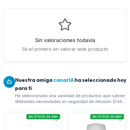
Sin valoraciones todavía
Sé el primero en valorar este producto
Nuestra amiga
canarIA
ha seleccionado hoy
para ti
He seleccionado una variedad de productos que cubren
diferentes necesidades en seguridad de intrusión. El kit
de alarma vía radio Dahua es una excelente opción para
aquellos que buscan un sistema de seguridad integral
EN STOCK 24-48H
EN STOCK 24-48H
con múltiples opciones de conectividad. El pack de 10
detectores Pyronix PYRO-89 ofrece una buena relación