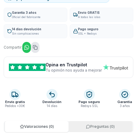
Garantía 3 años
Envío GRATIS
Oficial del fabricante
A todas las islas
14 días devolución
Pago seguro
Sin complicaciones
SSL + Redsys
Compartir:
Opina en Trustpilot
Tu opinión nos ayuda a mejorar
Envío gratis
Devolución
Pago seguro
Garantía
Pedidos +30€
14 días
Redsys SSL
3 años
Valoraciones
(
0
)
Preguntas
(
0
)