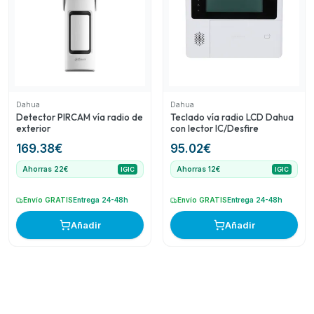
Dahua
Dahua
Detector PIRCAM vía radio de
Teclado vía radio LCD Dahua
exterior
con lector IC/Desfire
169.38
€
95.02
€
Ahorras 22€
Ahorras 12€
IGIC
IGIC
Envío GRATIS
Entrega 24-48h
Envío GRATIS
Entrega 24-48h
Añadir
Añadir