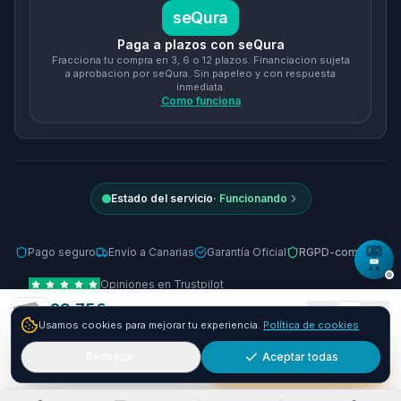
seQura
Paga a plazos con seQura
Fracciona tu compra en 3, 6 o 12 plazos. Financiacion sujeta
a aprobacion por seQura. Sin papeleo y con respuesta
inmediata.
Como funciona
Estado del servicio
·
Funcionando
Pago seguro
Envío a Canarias
Garantía Oficial
RGPD-compliant
Opiniones en Trustpilot
23.75
€
© 2026 Tienda Online Canarias.
Todos los derechos reservados
.
1
Usamos cookies para mejorar tu experiencia.
Política de cookies
+
6.25
€ y envío GRATIS
24-48h
Desarrollado por
SIEMPRIA
Rechazar
Aceptar todas
Añadir
Comprar ya