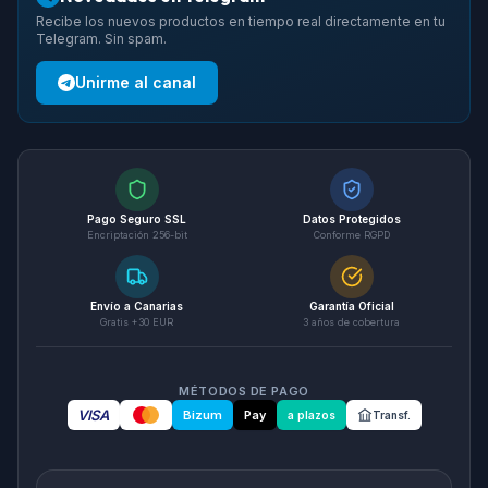
Recibe los nuevos productos en tiempo real directamente en tu
Telegram. Sin spam.
Unirme al canal
Pago Seguro SSL
Datos Protegidos
Encriptación 256-bit
Conforme RGPD
Envío a Canarias
Garantía Oficial
Gratis +30 EUR
3 años de cobertura
MÉTODOS DE PAGO
VISA
Bizum
Pay
a plazos
Transf.