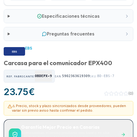
Especificaciones técnicas
Preguntas frecuentes
EBS
Carcasa para el comunicador EPX400
OBDEPX-9
5902363619309
BD-EBS-7
REF. FABRICANTE:
EAN:
SKU:
23.75
€
(
0
)
⚠️ Precio, stock y plazo sincronizados desde proveedores; pueden
variar sin previo aviso hasta confirmar el pedido.
Garantía Mejor Precio en Canarias
Si encuentras el mismo producto más barato en otra