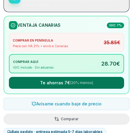
tienda de Canarias, te lo mejoramos. Sin complicaciones.
Sin letra pequeña.
VENTAJA CANARIAS
IGIC 7%
COMPRAR EN PENÍNSULA
35.85
€
Precio con IVA 21% + envío a Canarias
COMPRAR AQUÍ
28.70
€
IGIC incluido · Sin aduanas
Te ahorras 7€
(20% menos)
Avísame cuando baje de precio
Comparar
Bajo pedido · entrega estimada 5-7 días laborables