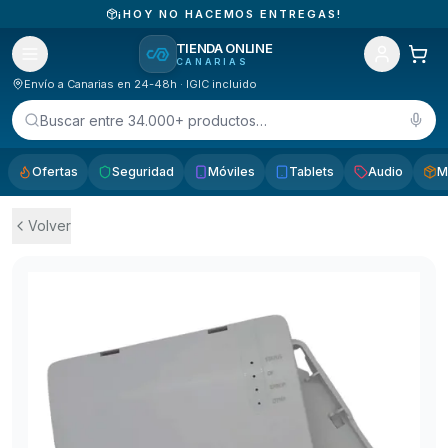
¡HOY NO HACEMOS ENTREGAS!
TIENDA ONLINE
CANARIAS
Envío a Canarias en 24-48h · IGIC incluido
Buscar entre 34.000+ productos…
Ofertas
Seguridad
Móviles
Tablets
Audio
M
Volver