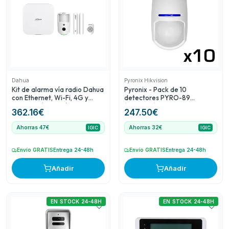
calidad-precio para quienes necesiten cubrir varias áreas
de un inmueble. El detector PIRCAM de exterior Dahua
proporciona un valor añadido al tener verificación por
vídeo, una característica ventajosa para la seguridad
perimetral. Finalmente, el teclado vía radio LCD Dahua es
un complemento adecuado para quienes deseen una
solución de manejo fácil y eficiente, además de tener
compatibilidad con lectores IC/Desfire, lo cual añade
Dahua
Pyronix Hikvision
versatilidad.
Kit de alarma vía radio Dahua
Pyronix - Pack de 10
con Ethernet, Wi-Fi, 4G y
detectores PYRO-89
verificación por vídeo
(KX15DT2)
362.16
€
247.50
€
Ahorras 47€
Ahorras 32€
IGIC
IGIC
Envío GRATIS
Entrega 24-48h
Envío GRATIS
Entrega 24-48h
Añadir
Añadir
EN STOCK 24-48H
EN STOCK 24-48H