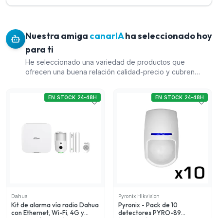
Nuestra amiga
canarIA
ha seleccionado hoy
para ti
He seleccionado una variedad de productos que
ofrecen una buena relación calidad-precio y cubren
diferentes necesidades dentro del ámbito de intrusión. El
kit de alarma vía radio Dahua es una opción completa
EN STOCK 24-48H
EN STOCK 24-48H
para quienes buscan seguridad avanzada, mientras que
el pack de detectores Pyronix es ideal para la detección
de intrusos en espacios más grandes. El detector PIRCAM
vía radio de exterior de Dahua es perfecto para
monitorear espacios al aire libre. Finalmente, el detector
PIR para exterior U-PROX proporciona una opción
económica para la detección de movimiento externo.
Dahua
Pyronix Hikvision
Kit de alarma vía radio Dahua
Pyronix - Pack de 10
con Ethernet, Wi-Fi, 4G y
detectores PYRO-89