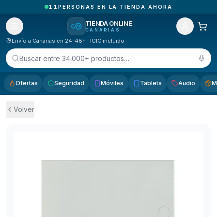
1
PEDIDOS RECIBIDOS HOY EN CANARIAS
TIENDA ONLINE
CANARIAS
Envío a Canarias en 24-48h · IGIC incluido
Buscar entre 34.000+ productos…
Ofertas
Seguridad
Móviles
Tablets
Audio
M
Volver