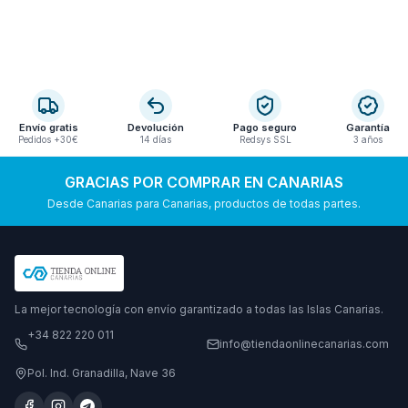
Envío gratis
Devolución
Pago seguro
Garantía
Pedidos +30€
14 días
Redsys SSL
3 años
GRACIAS POR COMPRAR EN CANARIAS
Desde Canarias para Canarias, productos de todas partes.
La mejor tecnología con envío garantizado a todas las Islas Canarias.
+34 822 220 011
info@tiendaonlinecanarias.com
Pol. Ind. Granadilla, Nave 36