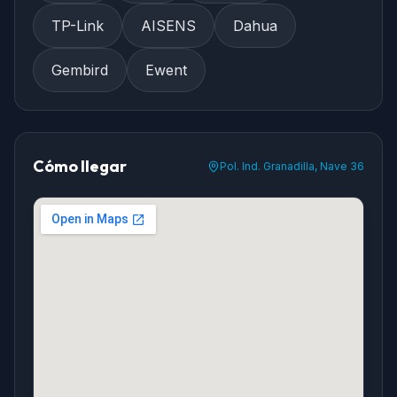
TP-Link
AISENS
Dahua
Gembird
Ewent
Cómo llegar
Pol. Ind. Granadilla, Nave 36