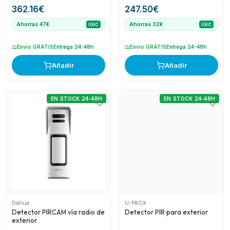
verificación por vídeo
(KX15DT2)
362.16
€
247.50
€
Ahorras 47€
Ahorras 32€
IGIC
IGIC
Envío GRATIS
Entrega 24-48h
Envío GRATIS
Entrega 24-48h
Añadir
Añadir
EN STOCK 24-48H
EN STOCK 24-48H
Dahua
U-PROX
Detector PIRCAM vía radio de
Detector PIR para exterior
exterior