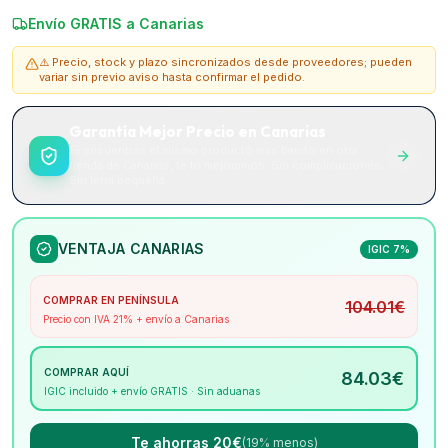
Envío GRATIS a Canarias
⚠️ Precio, stock y plazo sincronizados desde proveedores; pueden
variar sin previo aviso hasta confirmar el pedido.
Garantía Mejor Precio en Canarias
Si encuentras el mismo producto más barato en otra
tienda de Canarias, te lo mejoramos. Sin complicaciones.
Sin letra pequeña.
VENTAJA CANARIAS
IGIC 7%
COMPRAR EN PENÍNSULA
104.01
€
Precio con IVA 21% + envío a Canarias
COMPRAR AQUÍ
84.03
€
IGIC incluido + envío GRATIS · Sin aduanas
Te ahorras 20€
(19% menos)