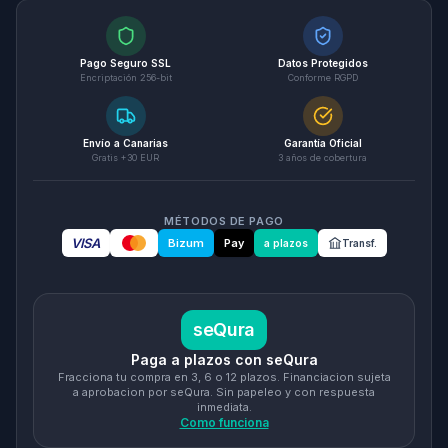
Pago Seguro SSL
Datos Protegidos
Encriptación 256-bit
Conforme RGPD
Envío a Canarias
Garantía Oficial
Gratis +30 EUR
3 años de cobertura
MÉTODOS DE PAGO
VISA
Bizum
Pay
a plazos
Transf.
seQura
Paga a plazos con seQura
Fracciona tu compra en 3, 6 o 12 plazos. Financiacion sujeta
a aprobacion por seQura. Sin papeleo y con respuesta
inmediata.
Como funciona