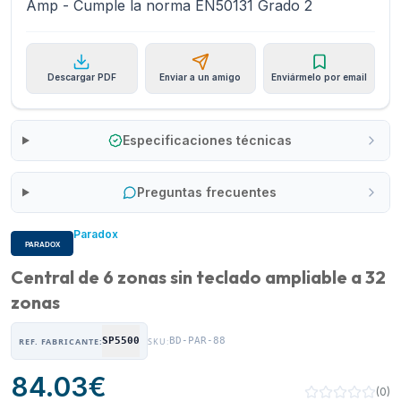
Amp - Cumple la norma EN50131 Grado 2
Descargar PDF
Enviar a un amigo
Enviármelo por email
Especificaciones técnicas
Preguntas frecuentes
Paradox
Central de 6 zonas sin teclado ampliable a 32
zonas
SP5500
BD-PAR-88
REF. FABRICANTE:
SKU:
84.03
€
(
0
)