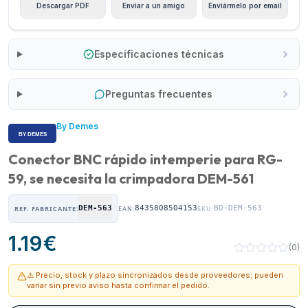
Descargar PDF
Enviar a un amigo
Enviármelo por email
Especificaciones técnicas
Preguntas frecuentes
By Demes
Conector BNC rápido intemperie para RG-
59, se necesita la crimpadora DEM-561
DEM-563
8435808504153
BD-DEM-563
REF. FABRICANTE:
EAN:
SKU:
1.19
€
(
0
)
⚠️ Precio, stock y plazo sincronizados desde proveedores; pueden
variar sin previo aviso hasta confirmar el pedido.