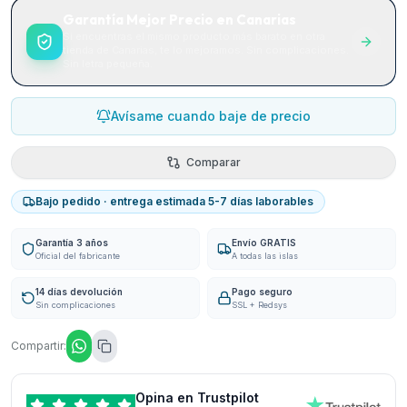
Garantía Mejor Precio en Canarias
Si encuentras el mismo producto más barato en otra
tienda de Canarias, te lo mejoramos. Sin complicaciones.
Sin letra pequeña.
Avísame cuando baje de precio
Comparar
Bajo pedido · entrega estimada 5-7 días laborables
Garantía 3 años
Envío GRATIS
Oficial del fabricante
A todas las islas
14 días devolución
Pago seguro
Sin complicaciones
SSL + Redsys
Compartir:
Opina en Trustpilot