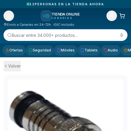
12
PERSONAS EN LA TIENDA AHORA
TIENDA ONLINE
CANARIAS
Envío a Canarias en 24-72h · IGIC incluido
Buscar entre 34.000+ productos…
Ofertas
Seguridad
Móviles
Tablets
Audio
M
Volver