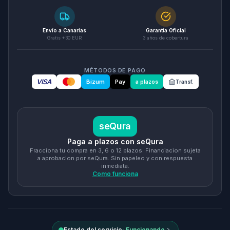
Envío a Canarias
Garantía Oficial
Gratis +30 EUR
3 años de cobertura
MÉTODOS DE PAGO
VISA
Bizum
Pay
a plazos
Transf.
seQura
Paga a plazos con seQura
Fracciona tu compra en 3, 6 o 12 plazos. Financiacion sujeta
a aprobacion por seQura. Sin papeleo y con respuesta
inmediata.
Como funciona
Estado del servicio
·
Funcionando