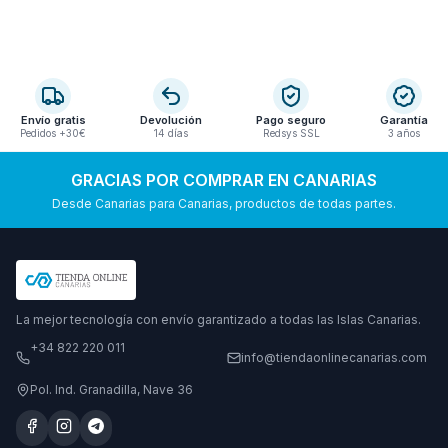
Envío gratis
Devolución
Pago seguro
Garantía
Pedidos +30€
14 días
Redsys SSL
3 años
GRACIAS POR COMPRAR EN CANARIAS
Desde Canarias para Canarias, productos de todas partes.
La mejor tecnología con envío garantizado a todas las Islas Canarias.
+34 822 220 011
info@tiendaonlinecanarias.com
Pol. Ind. Granadilla, Nave 36