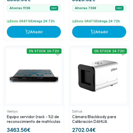
de conteo (data feed)
ampliable a 200
Ahorras 1113€
Ahorras 736€
IGIC
IGIC
Envío GRATIS
Entrega 24-72h
Envío GRATIS
Entrega 24-72h
Añadir
Añadir
EN STOCK 24-72H
EN STOCK 24-72H
Vaelsys
Dahua
Equipo servidor (rack - 1U) de
Cámara Blackbody para
reconocimiento de matrículas
Calibración DAHUA
3463.56
€
2702.04
€