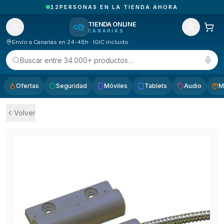
1
PEDIDOS RECIBIDOS HOY EN CANARIAS
TIENDA ONLINE
CANARIAS
Envío a Canarias en 24-48h · IGIC incluido
Buscar entre 34.000+ productos…
Ofertas
Seguridad
Móviles
Tablets
Audio
M
Volver