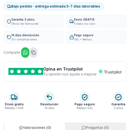
Bajo pedido · entrega estimada 5-7 días laborables
Garantía 3 años
Envío GRATIS
Oficial del fabricante
A todas las islas
14 días devolución
Pago seguro
Sin complicaciones
SSL + Redsys
Compartir:
Opina en Trustpilot
Tu opinión nos ayuda a mejorar
Envío gratis
Devolución
Pago seguro
Garantía
Pedidos +30€
14 días
Redsys SSL
3 años
Valoraciones
(
0
)
Preguntas
(
0
)