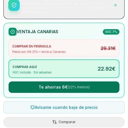
Si encuentras el mismo producto más barato en otra
tienda de Canarias, te lo mejoramos. Sin complicaciones.
Sin letra pequeña.
VENTAJA CANARIAS
IGIC 7%
COMPRAR EN PENÍNSULA
29.31
€
Precio con IVA 21% + envío a Canarias
COMPRAR AQUÍ
22.92
€
IGIC incluido · Sin aduanas
Te ahorras 6€
(22% menos)
Avísame cuando baje de precio
Comparar