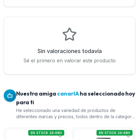
Sin valoraciones todavía
Sé el primero en valorar este producto
Nuestra amiga
canarIA
ha seleccionado hoy
para ti
He seleccionado una variedad de productos de
diferentes marcas y precios, todos dentro de la categoría
de intrusión. El Kit de alarma vía radio de Dahua (índice 2)
ofrece una completa solución de seguridad con múltiples
EN STOCK 24-48H
EN STOCK 24-48H
conexiones. El Detector PIRCAM vía radio de exterior de