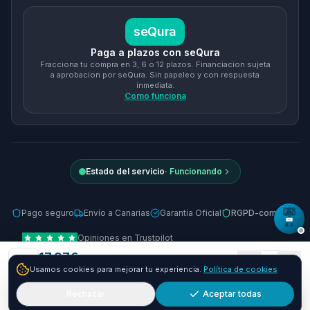
seQura
Paga a plazos con seQura
Fracciona tu compra en 3, 6 o 12 plazos. Financiacion sujeta
a aprobacion por seQura. Sin papeleo y con respuesta
inmediata.
Como funciona
Estado del servicio
·
Funcionando
Pago seguro
Envío a Canarias
Garantía Oficial
RGPD-compliant
Opiniones en Trustpilot
17.97
€
© 2026 Tienda Online Canarias.
Todos los derechos reservados
.
1
Usamos cookies para mejorar tu experiencia.
Política de cookies
+
12.03
€ y envío GRATIS
24-48h
Desarrollado por
SIEMPRIA
Rechazar
Aceptar todas
Añadir
Comprar ya