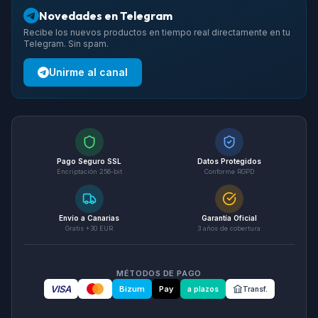
Novedades en Telegram
Recibe los nuevos productos en tiempo real directamente en tu
Telegram. Sin spam.
Unirme al canal
Pago Seguro SSL
Datos Protegidos
Encriptación 256-bit
Conforme RGPD
Envío a Canarias
Garantía Oficial
Gratis +30 EUR
3 años de cobertura
MÉTODOS DE PAGO
VISA
Bizum
Pay
a plazos
Transf.