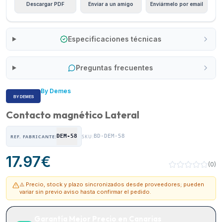
Descargar PDF
Enviar a un amigo
Enviármelo por email
Especificaciones técnicas
Preguntas frecuentes
By Demes
Contacto magnético Lateral
DEM-58
BD-DEM-58
REF. FABRICANTE:
SKU:
17.97
€
(
0
)
⚠️ Precio, stock y plazo sincronizados desde proveedores; pueden
variar sin previo aviso hasta confirmar el pedido.
Garantía Mejor Precio en Canarias