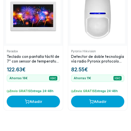
Paradox
Pyronix Hikvision
Teclado con pantalla táctil de
Detector de doble tecnología
7" con sensor de temperatura
vía radio Pyronix protocolo
integrado
Enforcer
122.63
€
82.55
€
Ahorras 16€
Ahorras 11€
IGIC
IGIC
Envío GRATIS
Entrega 24-48h
Envío GRATIS
Entrega 24-48h
Añadir
Añadir