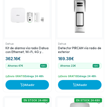
Dahua (índice 10) es ideal para complementar sistemas
de seguridad al aire libre. El teclado con pantalla táctil de
Paradox (índice 13) añade facilidad de uso y
funcionalidad con un sensor de temperatura integrado.
Finalmente, el Detector de doble tecnología vía radio de
Pyronix (índice 28) usa tecnología avanzada para mayor
precisión en la detección, ofreciendo una buena relación
calidad-precio.
Dahua
Dahua
Kit de alarma vía radio Dahua
Detector PIRCAM vía radio de
con Ethernet, Wi-Fi, 4G y
exterior
verificación por vídeo
362.16
€
169.38
€
Ahorras 47€
Ahorras 22€
IGIC
IGIC
Envío GRATIS
Entrega 24-48h
Envío GRATIS
Entrega 24-48h
Añadir
Añadir
EN STOCK 24-48H
EN STOCK 24-48H