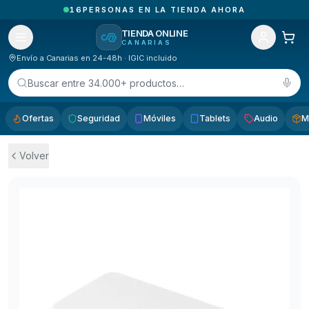
1
PEDIDOS ENTREGADOS HOY EN CANARIAS
TIENDA ONLINE
CANARIAS
Envío a Canarias en 24-48h · IGIC incluido
Buscar entre 34.000+ productos…
Ofertas
Seguridad
Móviles
Tablets
Audio
M
Volver