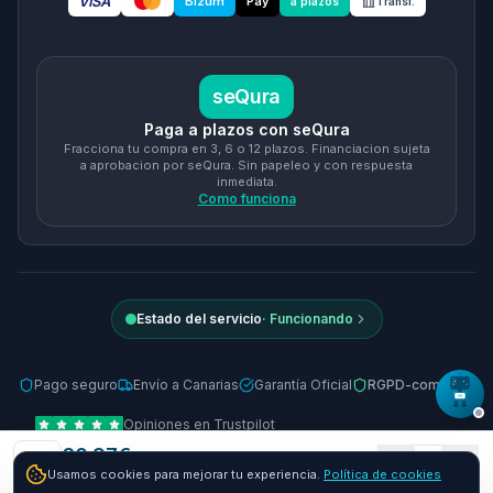
VISA
Bizum
Pay
a plazos
Transf.
seQura
Paga a plazos con seQura
Fracciona tu compra en 3, 6 o 12 plazos. Financiacion sujeta
a aprobacion por seQura. Sin papeleo y con respuesta
inmediata.
Como funciona
Estado del servicio
·
Funcionando
Pago seguro
Envío a Canarias
Garantía Oficial
RGPD-compliant
Opiniones en Trustpilot
60.97
€
© 2026 Tienda Online Canarias.
Todos los derechos reservados
.
1
Usamos cookies para mejorar tu experiencia.
Política de cookies
Envío GRATIS
24-48h