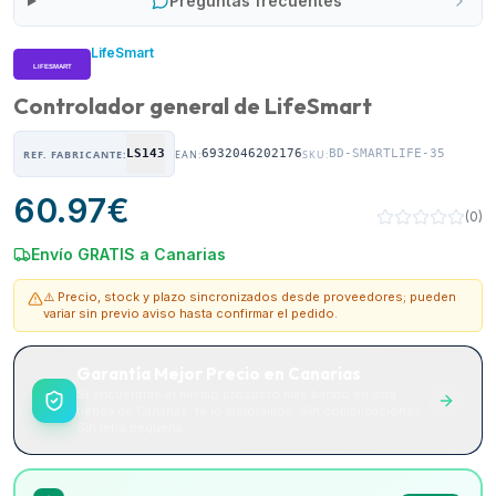
Preguntas frecuentes
LifeSmart
Controlador general de LifeSmart
LS143
6932046202176
BD-SMARTLIFE-35
REF. FABRICANTE:
EAN:
SKU:
60.97
€
(
0
)
Envío GRATIS a Canarias
⚠️ Precio, stock y plazo sincronizados desde proveedores; pueden
variar sin previo aviso hasta confirmar el pedido.
Garantía Mejor Precio en Canarias
Si encuentras el mismo producto más barato en otra
tienda de Canarias, te lo mejoramos. Sin complicaciones.
Sin letra pequeña.