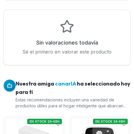
Sin valoraciones todavía
Sé el primero en valorar este producto
Nuestra amiga
canarIA
ha seleccionado hoy
para ti
Estas recomendaciones incluyen una variedad de
productos útiles para el hogar inteligente que abarcan
desde la monitorización ambiental hasta la seguridad del
hogar. El SENSOR AMBIENTAL CO2 DE LIFESMART es
EN STOCK 24-48H
EN STOCK 24-48H
ideal para la detección de calidad de aire. El Detector de
CO2 ZKTeco de escritorio ofrece una alternativa de otra