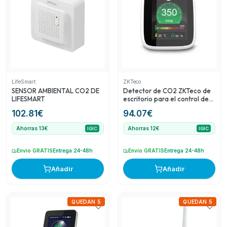
marca y precio moderado. El Detector de calidad del aire
multifuncional con WiFi ZKTeco proporciona un control
más completo de la calidad del aire, añadiendo un valor
significativo. Finalmente, la Cámara WiFi de exterior de
LifeSmart contribuye a la seguridad del hogar,
complementando la funcionalidad general para un hogar
inteligente. Aunque los productos no tienen rating,
representan una buena relación calidad-precio en sus
LifeSmart
ZKTeco
categorías.
SENSOR AMBIENTAL CO2 DE
Detector de CO2 ZKTeco de
LIFESMART
escritorio para el control de
la calidad del aire.
102.81
€
94.07
€
Ahorras 13€
Ahorras 12€
IGIC
IGIC
Envío GRATIS
Entrega 24-48h
Envío GRATIS
Entrega 24-48h
Añadir
Añadir
QUEDAN 5
QUEDAN 5