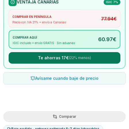
VENTAJA CANARIAS
IGIC 7%
COMPRAR EN PENÍNSULA
77.94
€
Precio con IVA 21% + envío a Canarias
COMPRAR AQUÍ
60.97
€
IGIC incluido + envío GRATIS · Sin aduanas
Te ahorras 17€
(22% menos)
Avísame cuando baje de precio
Comparar
Bajo pedido · entrega estimada 5-7 días laborables