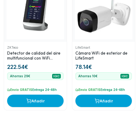
ZKTeco
LifeSmart
Detector de calidad del aire
Cámara WiFi de exterior de
multifuncional con WiFi
LifeSmart
ZKTeco
222.54
€
78.14
€
Ahorras 29€
Ahorras 10€
IGIC
IGIC
Envío GRATIS
Entrega 24-48h
Envío GRATIS
Entrega 24-48h
Añadir
Añadir