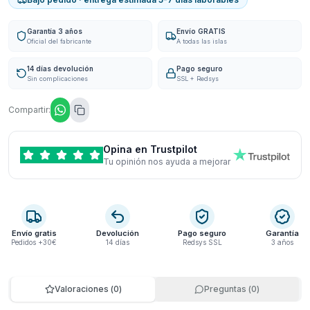
Garantía 3 años
Envío GRATIS
Oficial del fabricante
A todas las islas
14 días devolución
Pago seguro
Sin complicaciones
SSL + Redsys
Compartir:
Opina en Trustpilot
Tu opinión nos ayuda a mejorar
Envío gratis
Devolución
Pago seguro
Garantía
Pedidos +30€
14 días
Redsys SSL
3 años
Valoraciones
(
0
)
Preguntas
(
0
)