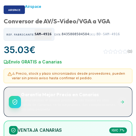
Airspace
Conversor de AV/S-Video/VGA a VGA
SAM-4916
8435808504504
BD-SAM-4916
REF. FABRICANTE:
EAN:
SKU:
35.03
€
(
0
)
Envío GRATIS a Canarias
⚠️ Precio, stock y plazo sincronizados desde proveedores; pueden
variar sin previo aviso hasta confirmar el pedido.
Garantía Mejor Precio en Canarias
Si encuentras el mismo producto más barato en otra
tienda de Canarias, te lo mejoramos. Sin complicaciones.
Sin letra pequeña.
VENTAJA CANARIAS
IGIC 7%