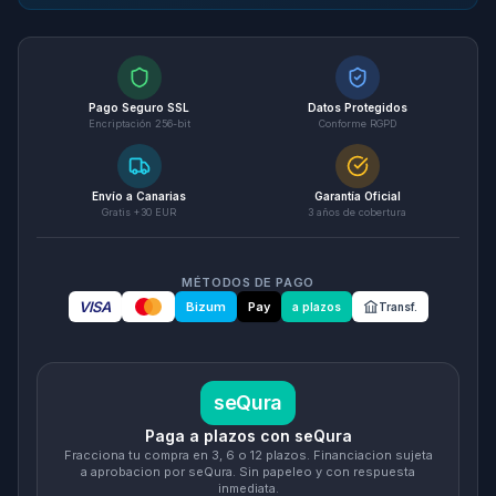
Pago Seguro SSL
Datos Protegidos
Encriptación 256-bit
Conforme RGPD
Envío a Canarias
Garantía Oficial
Gratis +30 EUR
3 años de cobertura
MÉTODOS DE PAGO
VISA
Bizum
Pay
a plazos
Transf.
seQura
Paga a plazos con seQura
Fracciona tu compra en 3, 6 o 12 plazos. Financiacion sujeta
a aprobacion por seQura. Sin papeleo y con respuesta
inmediata.