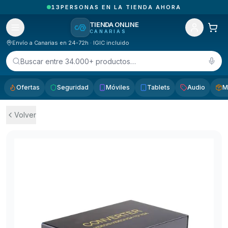
2
PEDIDOS RECIBIDOS HOY EN CANARIAS
TIENDA ONLINE
CANARIAS
Envío a Canarias en 24-72h · IGIC incluido
Buscar entre 34.000+ productos…
Ofertas
Seguridad
Móviles
Tablets
Audio
M
Volver