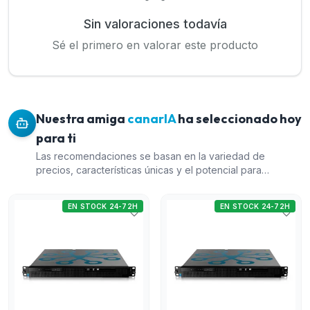
Sin valoraciones todavía
Sé el primero en valorar este producto
Nuestra amiga
canarIA
ha seleccionado hoy
para ti
Las recomendaciones se basan en la variedad de
precios, características únicas y el potencial para
complementar un sistema de CCTV. El 'Sistema
Datacenter Enterprise' ofrece una amplia capacidad de
EN STOCK 24-72H
EN STOCK 24-72H
expansión para proyectos grandes. El 'Equipo servidor
de analítica DeepWall' ofrece una buena relación
calidad-precio para vigilancia perimetral avanzada. El
'Pack de discos duros WD Purple' complementa
cualquier sistema de videovigilancia, siendo crucial para
el almacenamiento. Finalmente, el 'Counter Unit Server'
es una opción económica para comenzar la analítica de
conteo en CCTV.