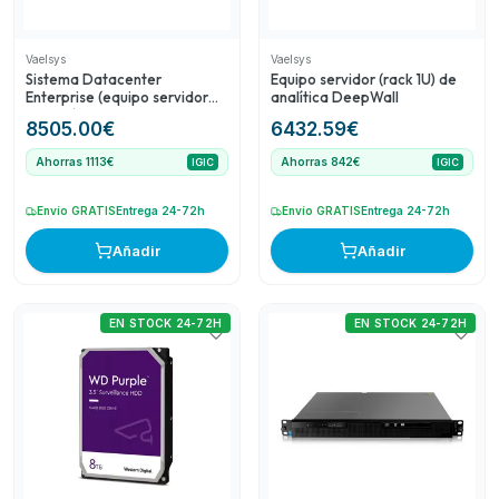
Vaelsys
Vaelsys
Sistema Datacenter
Equipo servidor (rack 1U) de
Enterprise (equipo servidor
analítica DeepWall
rack 1U) para 20 dispositivos
8505.00
€
6432.59
€
de conteo (data feed)
ampliable a 200
Ahorras 1113€
Ahorras 842€
IGIC
IGIC
Envío GRATIS
Entrega 24-72h
Envío GRATIS
Entrega 24-72h
Añadir
Añadir
EN STOCK 24-72H
EN STOCK 24-72H