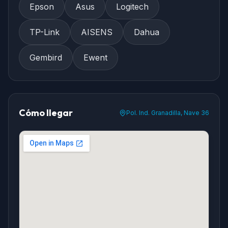
Epson
Asus
Logitech
TP-Link
AISENS
Dahua
Gembird
Ewent
Cómo llegar
Pol. Ind. Granadilla, Nave 36