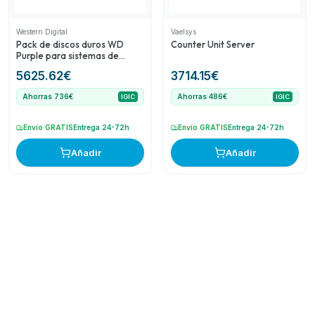
Western Digital
Vaelsys
Pack de discos duros WD
Counter Unit Server
Purple para sistemas de
videovigilancia CCTV
5625.62
€
3714.15
€
Ahorras 736€
Ahorras 486€
IGIC
IGIC
Envío GRATIS
Entrega 24-72h
Envío GRATIS
Entrega 24-72h
Añadir
Añadir