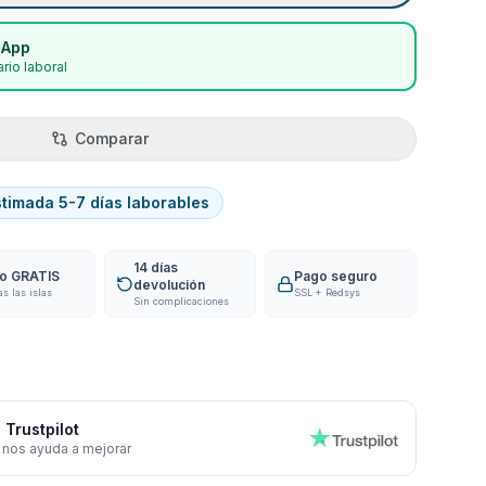
sApp
rio laboral
Comparar
stimada 5-7 días laborables
14 días
ío GRATIS
Pago seguro
devolución
as las islas
SSL + Redsys
Sin complicaciones
 Trustpilot
 nos ayuda a mejorar