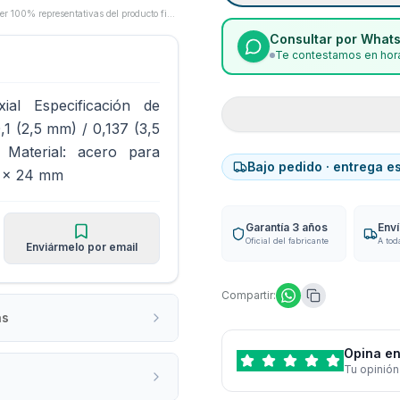
Las imágenes son proporcionadas por los fabricantes/proveedores y pueden no ser 100% representativas del producto final.
Consultar por What
Te contestamos en hora
ial Especificación de
1 (2,5 mm) / 0,137 (3,5
Material: acero para
Bajo pedido · entrega e
0 x 24 mm
Garantía 3 años
Env
Oficial del fabricante
A tod
Enviármelo por email
Compartir:
as
Opina en
Tu opinión