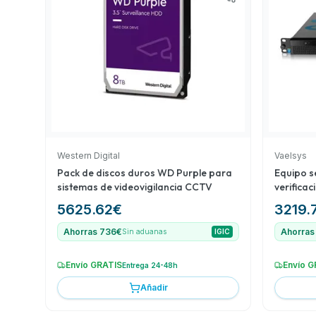
endurecido DeepWall ThermAI Dual es un producto 
seguridad avanzada con cámaras térmicas, garanti
completo y efectivo de videovigilancia.
Western Digital
Vaelsys
Pack de discos duros WD Purple para
Equipo se
sistemas de videovigilancia CCTV
verifica
5625.62
€
3219.
Ahorras 736€
Ahorras
Sin aduanas
IGIC
Envío GRATIS
Envío G
Entrega 24-48h
Añadir