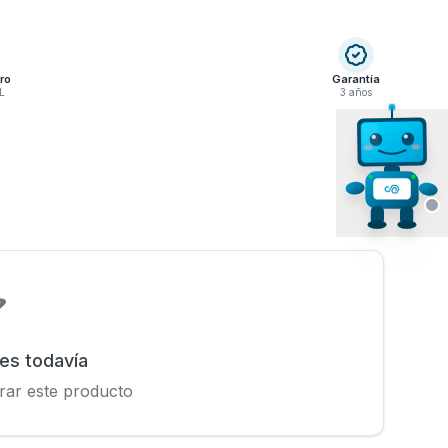
ro
Garantía
L
3 años
nes todavía
rar este producto