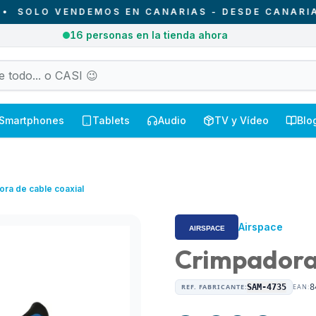
LO VENDEMOS EN CANARIAS - DESDE CANARIAS PA
4
pedidos entregados hoy en Canarias
Smartphones
Tablets
Audio
TV y Vídeo
Blo
ra de cable coaxial
Airspace
Crimpadora 
REF. FABRICANTE:
SAM-4735
EAN:
8