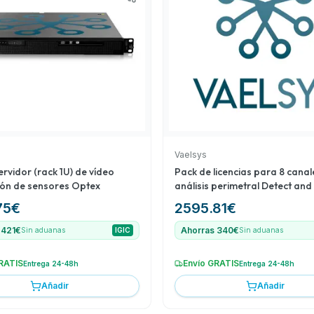
especializado ideal para
zando un ecosistema
Vaelsys
rvidor (rack 1U) de vídeo
Pack de licencias para 8 canal
ción de sensores Optex
análisis perimetral Detect and
(DT)
75
€
2595.81
€
 421€
Ahorras 340€
Sin aduanas
IGIC
Sin aduanas
RATIS
Envío GRATIS
Entrega 24-48h
Entrega 24-48h
Añadir
Añadir