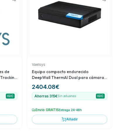
Vaelsys
es de
Equipo compacto endurecido
 Tracking
DeepWall ThermAI Dual para cámaras
térmicas duales
2404.08
€
Ahorras 315€
IGIC
Sin aduanas
IGIC
Envío GRATIS
Entrega 24-48h
Añadir