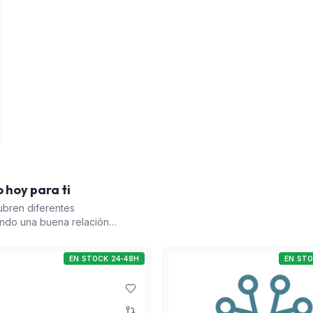
 hoy para ti
bren diferentes
ndo una buena relación
écnicas. El pack de discos
to seguro de
EN STOCK 24-48H
EN STO
de sensores Optex permite
a mejorar la seguridad. El
capacidad de detección
 el equipo compacto