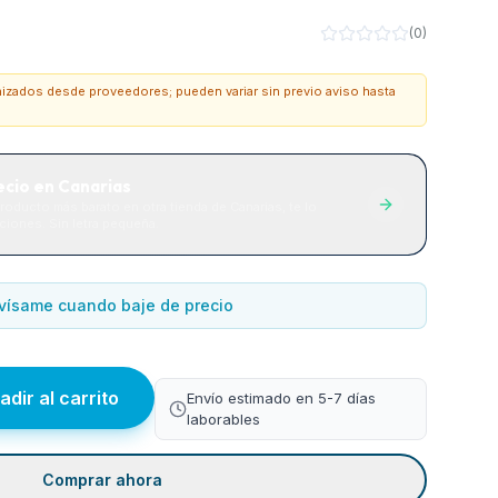
(
0
)
onizados desde proveedores; pueden variar sin previo aviso hasta
ecio en Canarias
roducto más barato en otra tienda de Canarias, te lo
iones. Sin letra pequeña.
vísame cuando baje de precio
adir al carrito
Envío estimado en 5-7 días
laborables
Comprar ahora