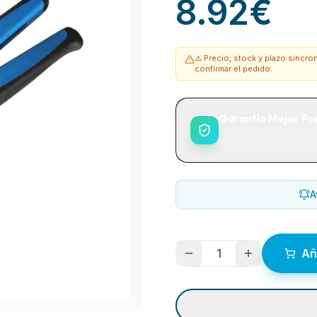
8.92
€
⚠️ Precio, stock y plazo sincr
confirmar el pedido.
Garantía Mejor Pr
Si encuentras el mismo p
mejoramos. Sin complicac
A
1
Añ