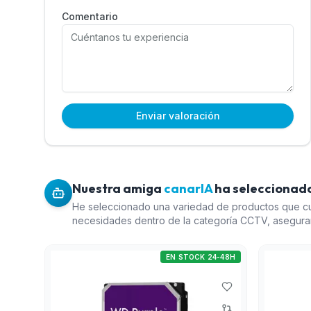
Comentario
Enviar valoración
Nuestra amiga
canarIA
ha seleccionado
He seleccionado una variedad de productos que cu
necesidades dentro de la categoría CCTV, asegura
calidad-precio y diversidad en las características t
duros WD Purple es esencial para el almacenamien
EN STOCK 24-48H
videovigilancia. El servidor de vídeo verificación 
mejorar los sistemas de detección, que es clave par
pack de licencias para análisis perimetral ofrece 
avanzada con un coste más accesible. Finalmente,