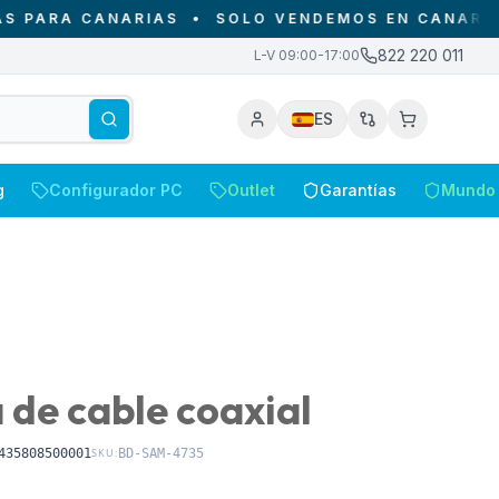
RA CANARIAS
•
SOLO VENDEMOS EN CANARIAS - D
822 220 011
L-V 09:00-17:00
ES
g
Configurador PC
Outlet
Garantías
Mundo 
de cable coaxial
435808500001
SKU:
BD-SAM-4735