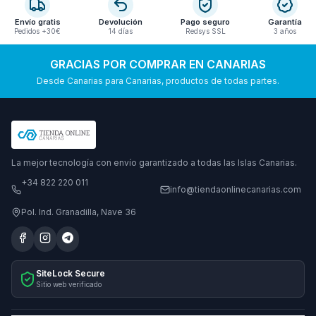
Envío gratis
Devolución
Pago seguro
Garantía
Pedidos +30€
14 días
Redsys SSL
3 años
GRACIAS POR COMPRAR EN CANARIAS
Desde Canarias para Canarias, productos de todas partes.
La mejor tecnología con envío garantizado a todas las Islas Canarias.
+34 822 220 011
info@tiendaonlinecanarias.com
Pol. Ind. Granadilla, Nave 36
SiteLock Secure
Sitio web verificado