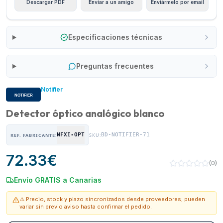
Descargar PDF
Enviar a un amigo
Enviármelo por email
Especificaciones técnicas
Preguntas frecuentes
Notifier
Detector óptico analógico blanco
NFXI-OPT
BD-NOTIFIER-71
REF. FABRICANTE:
SKU:
72.33
€
(
0
)
Envío GRATIS a Canarias
⚠️ Precio, stock y plazo sincronizados desde proveedores; pueden
variar sin previo aviso hasta confirmar el pedido.