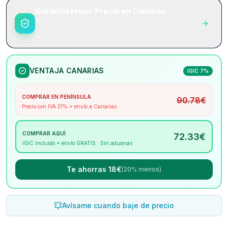
Garantía Mejor Precio en Canarias
Si encuentras el mismo producto más barato en otra
tienda de Canarias, te lo mejoramos. Sin complicaciones.
Sin letra pequeña.
VENTAJA CANARIAS
IGIC 7%
COMPRAR EN PENÍNSULA
90.78
€
Precio con IVA 21% + envío a Canarias
COMPRAR AQUÍ
72.33
€
IGIC incluido + envío GRATIS · Sin aduanas
Te ahorras 18€
(20% menos)
Avísame cuando baje de precio