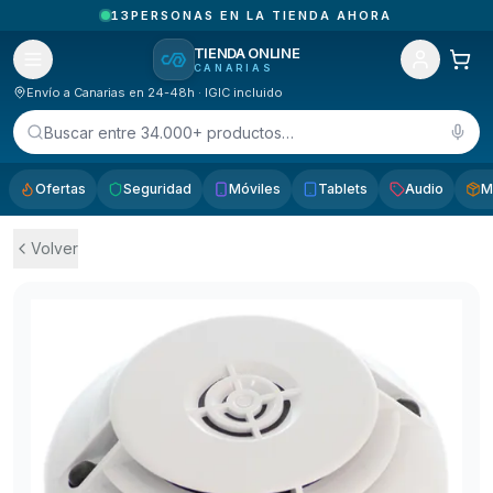
13
PERSONAS EN LA TIENDA AHORA
TIENDA ONLINE
CANARIAS
Envío a Canarias en 24-48h · IGIC incluido
Buscar entre 34.000+ productos…
Ofertas
Seguridad
Móviles
Tablets
Audio
M
Volver