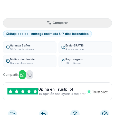
Comparar
Bajo pedido · entrega estimada 5-7 días laborables
Garantía 3 años
Envío GRATIS
Oficial del fabricante
A todas las islas
14 días devolución
Pago seguro
Sin complicaciones
SSL + Redsys
Compartir:
Opina en Trustpilot
Tu opinión nos ayuda a mejorar