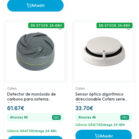
Añadir
EN STOCK 24-48H
EN STOCK 24-48H
Cofem
Cofem
Detector de monóxido de
Sensor óptico algorítmico
carbono para sistema
direccionable Cofem serie
COsensor
A50 para detección de humo
61.67
€
33.70
€
Ahorras 8€
Ahorras 4€
IGIC
IGIC
Envío GRATIS
Entrega 24-48h
Envío GRATIS
Entrega 24-48h
Añadir