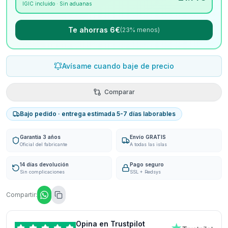
IGIC incluido · Sin aduanas
Te ahorras 6€
(23% menos)
Avísame cuando baje de precio
Comparar
Bajo pedido · entrega estimada 5-7 días laborables
Garantía 3 años
Envío GRATIS
Oficial del fabricante
A todas las islas
14 días devolución
Pago seguro
Sin complicaciones
SSL + Redsys
Compartir:
Opina en Trustpilot