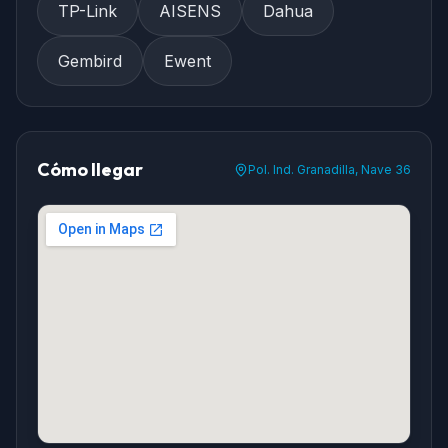
TP-Link
AISENS
Dahua
Gembird
Ewent
Cómo llegar
Pol. Ind. Granadilla, Nave 36