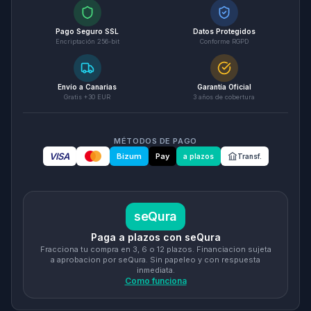
Pago Seguro SSL
Datos Protegidos
Encriptación 256-bit
Conforme RGPD
Envío a Canarias
Garantía Oficial
Gratis +30 EUR
3 años de cobertura
MÉTODOS DE PAGO
VISA
Bizum
Pay
a plazos
Transf.
seQura
Paga a plazos con seQura
Fracciona tu compra en 3, 6 o 12 plazos. Financiacion sujeta
a aprobacion por seQura. Sin papeleo y con respuesta
inmediata.
Como funciona