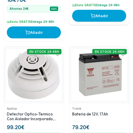
184.78
€
Envío GRATIS
Entrega 24-48h
Ahorras 24€
IGIC
Añadir
Envío GRATIS
Entrega 24-48h
Añadir
EN STOCK 24-48H
EN STOCK 24-48H
Yuasa
Notifier
Bateria de 12V, 17Ah
Detector Optico-Termico
Con Aislador Incorporado,
Color Blanco
79.20
€
99.20
€