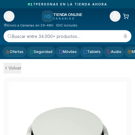
6
PEDIDOS ENTREGADOS HOY EN CANARIAS
TIENDA ONLINE
CANARIAS
Envío a Canarias en 24-48h · IGIC incluido
Buscar entre 34.000+ productos…
Ofertas
Seguridad
Móviles
Tablets
Audio
M
Volver