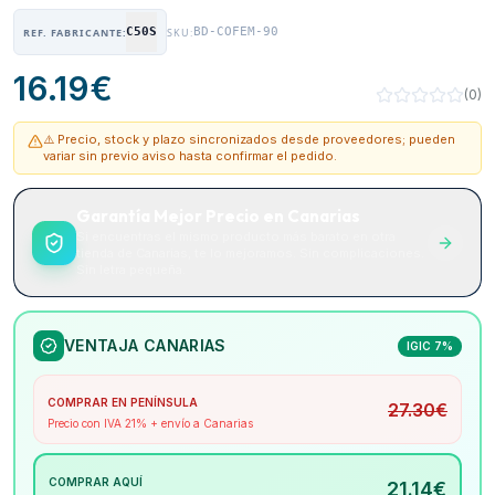
C50S
BD-COFEM-90
REF. FABRICANTE:
SKU:
16.19
€
(
0
)
⚠️ Precio, stock y plazo sincronizados desde proveedores; pueden
variar sin previo aviso hasta confirmar el pedido.
Garantía Mejor Precio en Canarias
Si encuentras el mismo producto más barato en otra
tienda de Canarias, te lo mejoramos. Sin complicaciones.
Sin letra pequeña.
VENTAJA CANARIAS
IGIC 7%
COMPRAR EN PENÍNSULA
27.30
€
Precio con IVA 21% + envío a Canarias
COMPRAR AQUÍ
21.14
€