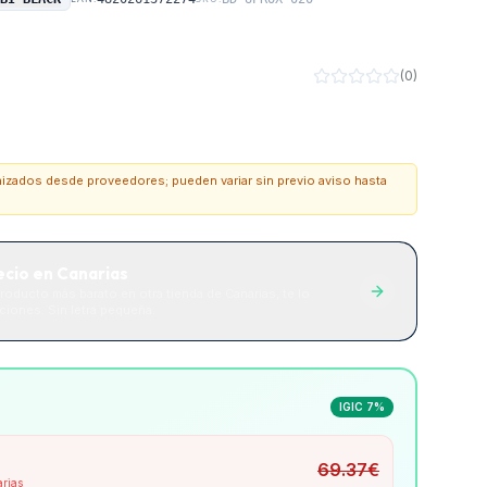
(
0
)
onizados desde proveedores; pueden variar sin previo aviso hasta
ecio en Canarias
roducto más barato en otra tienda de Canarias, te lo
iones. Sin letra pequeña.
IGIC 7%
69.37
€
arias