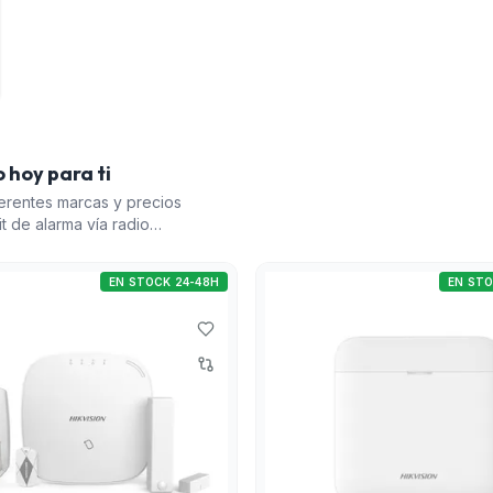
 hoy para ti
erentes marcas y precios
t de alarma vía radio
iples opciones de
R) es otro excelente
EN STOCK 24-48H
EN STO
s y precio. El Sistema de
ones de seguridad
municador 4G y Ethernet
omplementa estas
ón de los sistemas de
n de manera eficaz. A
ideran buenas opciones