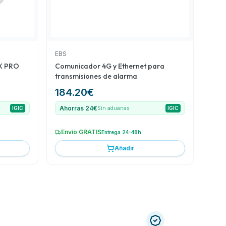
EBS
AX PRO
Comunicador 4G y Ethernet para
transmisiones de alarma
184.20
€
Ahorras 24€
IGIC
Sin aduanas
IGIC
Envío GRATIS
Entrega 24-48h
Añadir