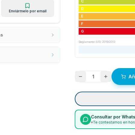
C
D
Enviármelo por email
E
F
G
as
Reglamento (UE) 2019/2013
1
Añ
Consultar por What
Te contestamos en hora