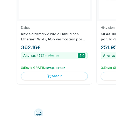
Dahua
Hikvision
Kit de alarma vía radio Dahua con
Kit AXHu
Ethernet, Wi-Fi, 4G y verificación por
por: 1x P
vídeo
radio DS
362.16
€
251.9
(incorpo
Ahorras 47€
Ahorras
Sin aduanas
IGIC
Envío GRATIS
Envío G
Entrega 24-48h
Añadir