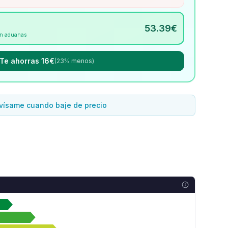
53.39
€
Sin aduanas
Te ahorras 16€
(23% menos)
vísame cuando baje de precio