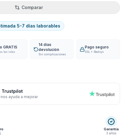
Comparar
stimada 5-7 días laborables
14 días
ío GRATIS
Pago seguro
devolución
as las islas
SSL + Redsys
Sin complicaciones
 Trustpilot
 nos ayuda a mejorar
ro
Garantía
L
3 años