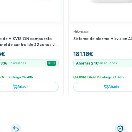
Hikvision
b de HIKVISION compuesto
Sistema de alarma Hikvision 
anel de control de 32 zonas vía
-PWA32-HGR de la serie AX
5
€
181.16
€
ra m
 33€
Ahorras 24€
Sin aduanas
IGIC
Sin aduanas
RATIS
Envío GRATIS
Entrega 24-48h
Entrega 24-48h
Añadir
Añadir