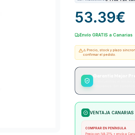
53.39
€
Envío GRATIS a Canarias
⚠️ Precio, stock y plazo sincr
confirmar el pedido.
Garantía Mejor Pr
Si encuentras el mismo p
mejoramos. Sin complicac
VENTAJA CANARIAS
COMPRAR EN PENÍNSULA
Precio con IVA 21% + envío a Can