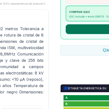
Las imágenes son proporcionadas por los fabricantes/proveedores y pueden no ser 100% representativas del producto final.
COMPRAR AQUÍ
IGIC incluido + envío GRATIS · 
12 metros Tolerancia a
 rotura de cristal de 8
nsiones de cristal de
nda ISM, multivelocidad
A
868,6MHz Comunicación
je y clave de 256 bits
 Inmunidad a campos
as electrostáticas: 8 kV
onsumo: <10 µA (reposo),
a 5 años Temperatura de
ETIQUETA ENERGETICA EU
lor negro Dimensiones:
A
B