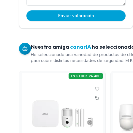
Enviar valoración
Nuestra amiga
canarIA
ha seleccionado
He seleccionado una variedad de productos de dif
para cubrir distintas necesidades de seguridad. El Ki
Dahua (362.16 EUR) es una opción robusta con múlt
conectividad. El Kit AXHub de HIKVISION (251.95 EU
EN STOCK 24-48H
sistema con un buen equilibrio entre funcionalidade
alarma Hikvision AX PRO (181.16 EUR) ofrece soluci
asequibles sin sacrificar calidad. Finalmente, el Co
para transmisiones de alarma de EBS (184.2 EUR) c
opciones al mejorar las capacidades de comunicaci
seguridad, asegurando que las alertas se transmita
pesar de que todos tienen un rating de 0, se cons
basándome en las características y precios.