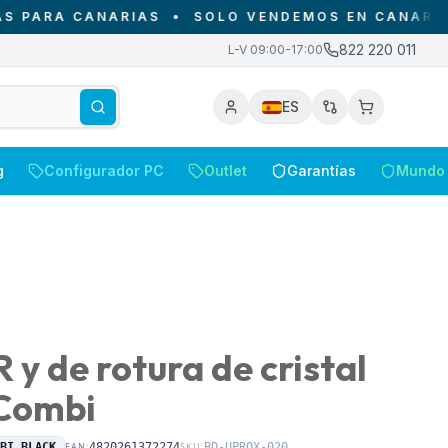
RA CANARIAS
•
SOLO VENDEMOS EN CANARIAS - 
822 220 011
L-V 09:00-17:00
ES
g
Configurador PC
Outlet
Garantías
Mundo 
 y de rotura de cristal
 Combi
MBI BLACK
EAN:
4820261372274
SKU:
BD-UPROX-020