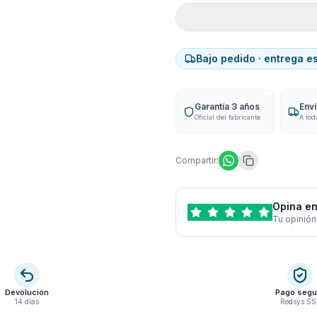
Bajo pedido · entrega e
Garantía 3 años
Env
Oficial del fabricante
A tod
Compartir:
Opina en
Tu opinión
Devolución
Pago segu
14 días
Redsys SS