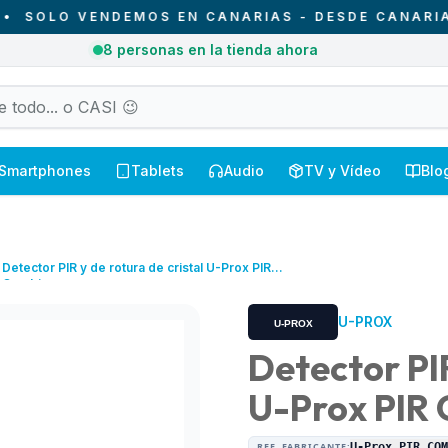
LO VENDEMOS EN CANARIAS - DESDE CANARIAS PA
4
pedidos entregados hoy en Canarias
Smartphones
Tablets
Audio
TV y Vídeo
Blo
Detector PIR y de rotura de cristal U-Prox PIR
Combi
U-PROX
Detector PIR
U-Prox PIR
REF. FABRICANTE:
U-Prox PIR CO