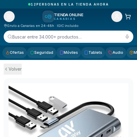
4
PEDIDOS ENTREGADOS HOY EN CANARIAS
TIENDA ONLINE
CANARIAS
Envío a Canarias en 24-48h · IGIC incluido
Buscar entre 34.000+ productos…
Ofertas
Seguridad
Móviles
Tablets
Audio
M
Volver