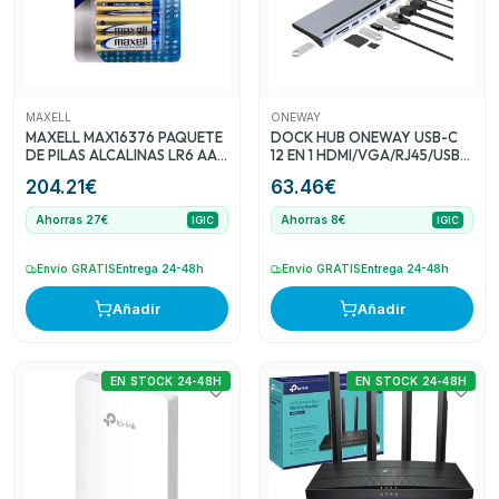
conectividad en el hogar o en la oficina. Finalmente, el
'Router TP-Link AX1500 WiFi 4xRJ45 Negro (Archer
AX12)' ofrece una buena relación calidad-precio para un
rendimiento de red mejorado. Estos productos cubren
una amplia gama de necesidades tecnológicas comunes
MAXELL
ONEWAY
para los clientes.
MAXELL MAX16376 PAQUETE
DOCK HUB ONEWAY USB-C
DE PILAS ALCALINAS LR6 AA
12 EN 1 HDMI/VGA/RJ45/USB
1,5V
3.0/USB-C PD/MICROSD/AUX
204.21
€
63.46
€
Ahorras 27€
Ahorras 8€
IGIC
IGIC
Envío GRATIS
Entrega 24-48h
Envío GRATIS
Entrega 24-48h
Añadir
Añadir
EN STOCK 24-48H
EN STOCK 24-48H