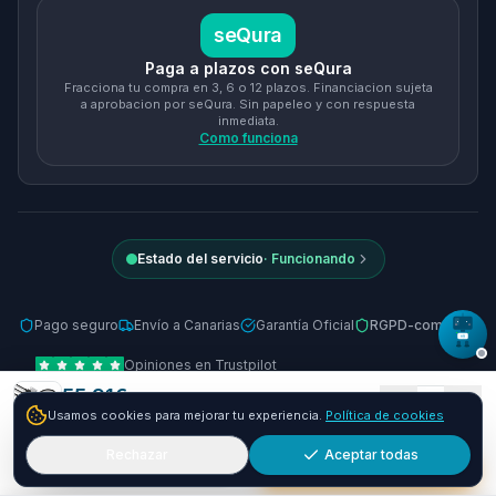
seQura
Paga a plazos con seQura
Fracciona tu compra en 3, 6 o 12 plazos. Financiacion sujeta
a aprobacion por seQura. Sin papeleo y con respuesta
inmediata.
Como funciona
Estado del servicio
·
Funcionando
Pago seguro
Envío a Canarias
Garantía Oficial
RGPD-compliant
Opiniones en Trustpilot
55.91
€
© 2026 Tienda Online Canarias.
Todos los derechos reservados
.
1
Usamos cookies para mejorar tu experiencia.
Política de cookies
Envío GRATIS
24-48h
Desarrollado por
SIEMPRIA
Rechazar
Aceptar todas
Añadir
Comprar ya