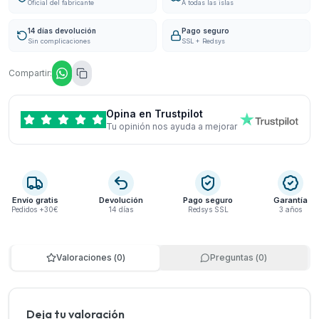
Oficial del fabricante
A todas las islas
14 días devolución
Pago seguro
Sin complicaciones
SSL + Redsys
Compartir:
Opina en Trustpilot
Tu opinión nos ayuda a mejorar
Envío gratis
Devolución
Pago seguro
Garantía
Pedidos +30€
14 días
Redsys SSL
3 años
Valoraciones
(
0
)
Preguntas
(
0
)
Deja tu valoración