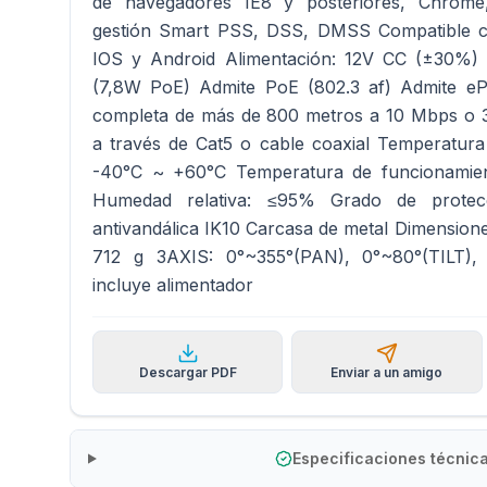
de navegadores IE8 y posteriores, Chrome
gestión Smart PSS, DSS, DMSS Compatible co
IOS y Android Alimentación: 12V CC (±30%
(7,8W PoE) Admite PoE (802.3 af) Admite eP
completa de más de 800 metros a 10 Mbps o 
a través de Cat5 o cable coaxial Temperatur
-40°C ~ +60°C Temperatura de funcionamie
Humedad relativa: ≤95% Grado de protec
antivandálica IK10 Carcasa de metal Dimensio
712 g 3AXIS: 0°~355°(PAN), 0°~80°(TILT),
incluye alimentador
Descargar PDF
Enviar a un amigo
Especificaciones técnic