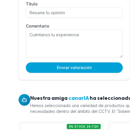
Título
Comentario
Enviar valoración
Nuestra amiga
canarIA
ha seleccionado
Hemos seleccionado una variedad de productos qu
necesidades dentro del ámbito del CCTV. El 'Sistem
(1) ofrece gran capacidad de expansión, lo que lo 
proyectos. El 'Pack de discos duros WD Purple' (4
EN STOCK 24-72H
asegurar un almacenamiento confiable en sistemas d