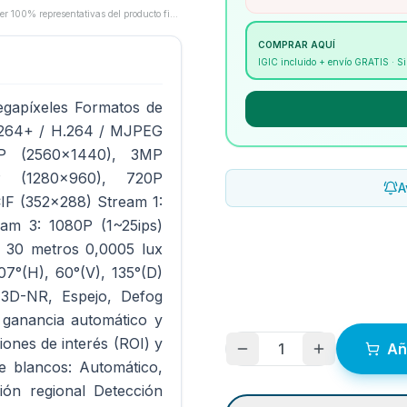
Las imágenes son proporcionadas por los fabricantes/proveedores y pueden no ser 100% representativas del producto final.
COMPRAR AQUÍ
IGIC incluido + envío GRATIS · 
egapíxeles Formatos de
.264+ / H.264 / MJPEG
MP (2560x1440), 3MP
P (1280x960), 720P
A
IF (352x288) Stream 1:
eam 3: 1080P (1~25ips)
 , 30 metros 0,0005 lux
07°(H), 60°(V), 135°(D)
3D-NR, Espejo, Defog
ganancia automático y
ones de interés (ROI) y
1
Añ
e blancos: Automático,
ción regional Detección