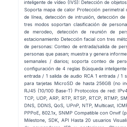
inteligente de vídeo (IVS): Detección de objet
Soporta mapa de calor Protección perimetral 
de línea, detección de intrusión, detección de
tres modos soportan clasificación de persona
de merodeo, detección de reunión de per
estacionamiento Detección facial con tres mé
de personas: Conteo de entrada/salida de pe
personas que pasan; muestra y genera informe
semanales / diarios; soporta conteo de per
configuración de 4 reglas Búsqueda inteligent
entrada / 1 salida de audio RCA 1 entrada / 1 
para tarjetas MicroSD de hasta 256GB (no inc
RJ45 (10/100 Base-T) Protocolos de red: IP
TCP, UDP, ARP, RTP, RTSP, RTCP, RTMP, SM
DNS, DDNS, QoS, UPnP, NTP, Multicast, IC
PPPoE, 802.1x, SNMP Compatible con Onvif (pr
Milestone, SDK, API Hasta 20 usuarios Visual