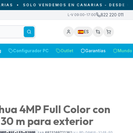
•
SOLO VENDEMOS EN CANARIAS - DESDE CANAR
822 220 011
L-V 09:00-17:00
ES
g
Configurador PC
Outlet
Garantías
Mundo 
ua 4MP Full Color con
 30 m para exterior
49RP-ASE-LED-0280B
EAN:
6923169721361
SKU:
BD-DAHUA-3148-FO