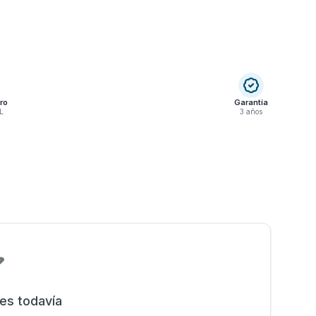
ro
Garantía
L
3 años
nes todavía