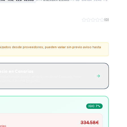
(
0
)
onizados desde proveedores; pueden variar sin previo aviso hasta
ecio en Canarias
roducto más barato en otra tienda de Canarias, te lo
iones. Sin letra pequeña.
IGIC 7%
334.58
€
arias