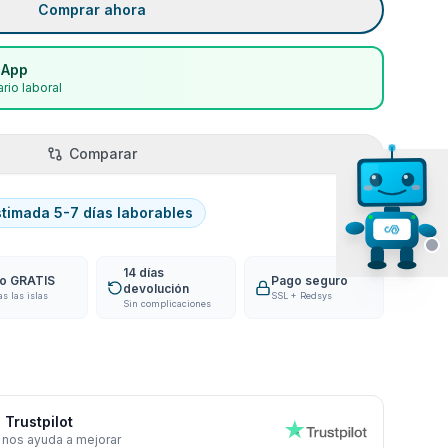
Comprar ahora
sApp
rio laboral
Comparar
stimada 5-7 días laborables
14 días
ío GRATIS
Pago seguro
devolución
as las islas
SSL + Redsys
Sin complicaciones
 Trustpilot
 nos ayuda a mejorar