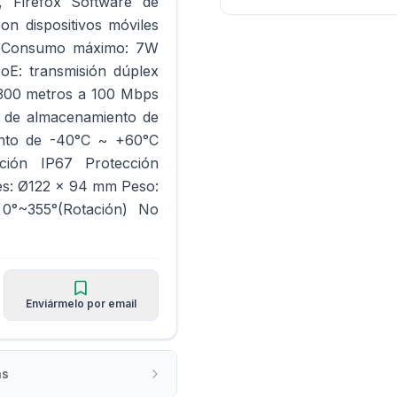
, Firefox Software de
n dispositivos móviles
) Consumo máximo: 7W
oE: transmisión dúplex
300 metros a 100 Mbps
a de almacenamiento de
nto de -40°C ~ +60°C
ción IP67 Protección
nes: Ø122 x 94 mm Peso:
 0°~355°(Rotación) No
Enviármelo por email
as