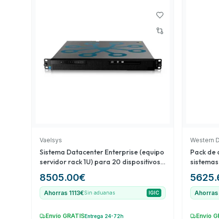
'Cámara Blackbody para Calibración DAHUA' (18) es
calibración precisa de cámaras térmicas. Finalment
endurecido DeepWall ThermAI Dual' (23) destaca p
analítica avanzada en entornos desafiantes, ofrec
relación calidad-precio.
Vaelsys
Western D
Sistema Datacenter Enterprise (equipo
Pack de 
servidor rack 1U) para 20 dispositivos
sistemas
de conteo (data feed) ampliable a 200
8505.00
€
5625.
Ahorras 1113€
Ahorras
Sin aduanas
IGIC
Envío GRATIS
Envío G
Entrega 24-72h