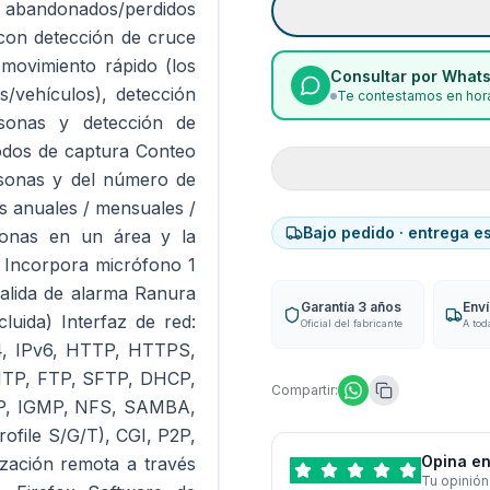
os abandonados/perdidos
con detección de cruce
 movimiento rápido (los
Consultar por What
s/vehículos), detección
Te contestamos en hora
sonas y detección de
todos de captura Conteo
rsonas y del número de
s anuales / mensuales /
Bajo pedido · entrega e
sonas en un área y la
e Incorpora micrófono 1
salida de alarma Ranura
Garantía 3 años
Env
luida) Interfaz de red:
Oficial del fabricante
A tod
v4, IPv6, HTTP, HTTPS,
TP, FTP, SFTP, DHCP,
Compartir:
MP, IGMP, NFS, SAMBA,
ofile S/G/T), CGI, P2P,
Opina en
ización remota a través
Tu opinión