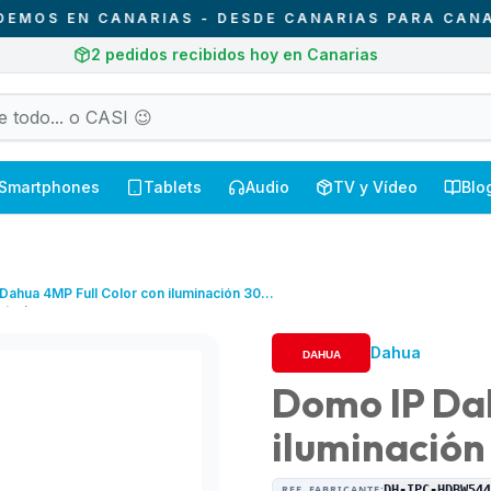
 EN CANARIAS - DESDE CANARIAS PARA CANARIAS
2
pedidos recibidos hoy en Canarias
Smartphones
Tablets
Audio
TV y Vídeo
Blo
Dahua 4MP Full Color con iluminación 30
xterior
Dahua
Domo IP Dah
iluminación
REF. FABRICANTE:
DH-IPC-HDBW54