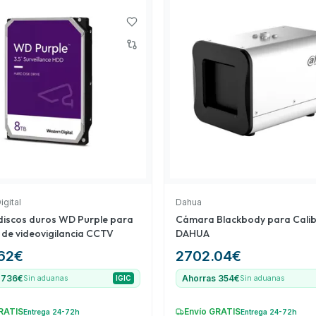
 esencial para la
e, el 'Equipo compacto
or su capacidad de
iendo una excelente
igital
Dahua
discos duros WD Purple para
Cámara Blackbody para Calib
 de videovigilancia CCTV
DAHUA
62
€
2702.04
€
 736€
Ahorras 354€
Sin aduanas
IGIC
Sin aduanas
RATIS
Envío GRATIS
Entrega 24-72h
Entrega 24-72h