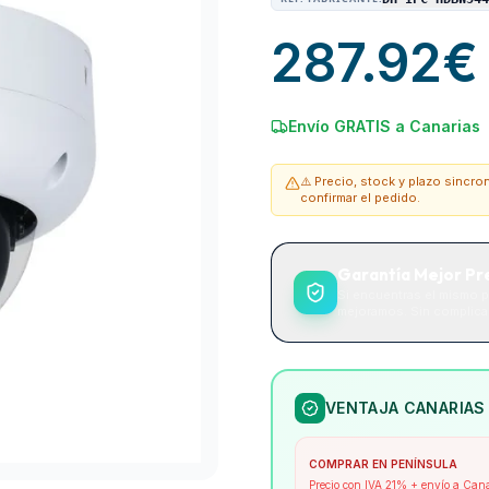
287.92
€
Envío GRATIS a Canarias
⚠️ Precio, stock y plazo sincr
confirmar el pedido.
Garantía Mejor Pr
Si encuentras el mismo p
mejoramos. Sin complicac
VENTAJA CANARIAS
COMPRAR EN PENÍNSULA
Precio con IVA 21% + envío a Can