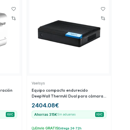
Vaelsys
ración
Equipo compacto endurecido
DeepWall ThermAI Dual para cámaras
térmicas duales
2404.08
€
Ahorras 315€
IGIC
Sin aduanas
IGIC
Envío GRATIS
Entrega 24-72h