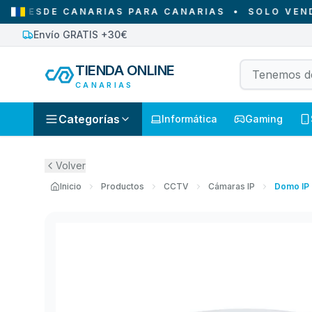
ESDE CANARIAS PARA CANARIAS
•
SOLO VENDEMOS
Envío GRATIS +30€
TIENDA ONLINE
CANARIAS
Categorías
Informática
Gaming
Volver
Inicio
Productos
CCTV
Cámaras IP
Domo IP 
m para e