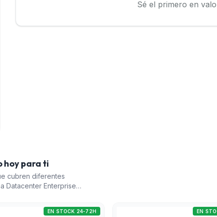
Sé el primero en valo
 hoy para ti
e cubren diferentes
a Datacenter Enterprise'
hace ideal para grandes
) es fundamental para
EN STOCK 24-72H
EN STO
e videovigilancia. La