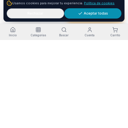
1
Usamos cookies para mejorar tu experiencia.
Política de cookies
Envío GRATIS
24-48h
Paga a plazos con seQura
Fracciona tu compra en 3, 6 o 12 plazos. Financiacion sujeta
Rechazar
Aceptar todas
Añadir
Comprar ya
a aprobacion por seQura. Sin papeleo y con respuesta
inmediata.
Como funciona
Inicio
Categorías
Buscar
Cuenta
Carrito
Estado del servicio
·
Funcionando
Pago seguro
Envío a Canarias
Garantía Oficial
RGPD-compliant
Opiniones en Trustpilot
© 2026 Tienda Online Canarias.
Todos los derechos reservados
.
Desarrollado por
SIEMPRIA