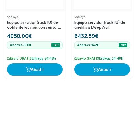
Vaelsys
Vaelsys
Equipo servidor (rack 1U) de
Equipo servidor (rack 1U) de
doble detección con sensores
analítica DeepWall
Optex
4050.00
€
6432.59
€
Ahorras 530€
Ahorras 842€
IGIC
IGIC
Envío GRATIS
Entrega 24-48h
Envío GRATIS
Entrega 24-48h
Añadir
Añadir