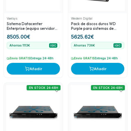
Vaelsys
Western Digital
Sistema Datacenter
Pack de discos duros WD
Enterprise (equipo servidor
Purple para sistemas de
rack 1U) para 20 dispositivos
videovigilancia CCTV
8505.00
€
5625.62
€
de conteo (data feed)
ampliable a 200
Ahorras 1113€
Ahorras 736€
IGIC
IGIC
Envío GRATIS
Entrega 24-48h
Envío GRATIS
Entrega 24-48h
Añadir
Añadir
EN STOCK 24-48H
EN STOCK 24-48H