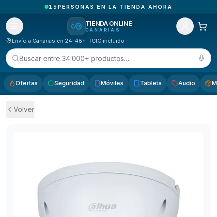
4
PEDIDOS ENTREGADOS HOY EN CANARIAS
TIENDA ONLINE
CANARIAS
Envío a Canarias en 24-48h · IGIC incluido
Buscar entre 34.000+ productos…
Ofertas
Seguridad
Móviles
Tablets
Audio
M
Volver