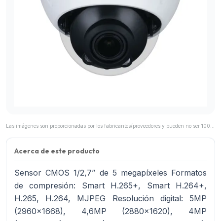
Las imágenes son proporcionadas por los fabricantes/proveedores y pueden no ser 100% representativas del producto final.
Acerca de este producto
Sensor CMOS 1/2,7” de 5 megapíxeles Formatos
de compresión: Smart H.265+, Smart H.264+,
H.265, H.264, MJPEG Resolución digital: 5MP
(2960x1668), 4,6MP (2880x1620), 4MP