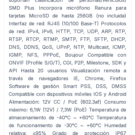
soportan clasificación de personas/vehículos)
SMD Plus Incorpora micrófono Ranura para
tarjetas MicroSD de hasta 256GB (no incluida)
Interfaz de red: RJ45 (10/100 Base-T) Protocolos
de red: IPv4, IPv6, HTTP, TCP, UDP, ARP, RTP,
RTSP, RTCP, RTMP, SMTP, FTP, SFTP, DHCP,
DNS, DDNS, QoS, UPnP, NTP, Multicast, ICMP,
IGMP, NFS, PPPoE, Boujour Compatible con
ONVIF (Profile S/G/T), CGI, P2P, Milestone, SDK y
API Hasta 20 usuarios Visualización remota a
través de navegadores IE, Chrome, Firefox
Software de gestión Smart PSS, DSS, DMSS
Compatible con dispositivos móviles IOS y Android
Alimentación: 12V CC / PoE (802.3af) Consumo
máximo: 6,1W (12V) / 7,3W (PoE) Temperatura de
almacenamiento de -40°C ~ +60°C Temperatura
de funcionamiento de -30°C ~ +60°C Humedad
relativa: ≤95% Grado de protección IP67