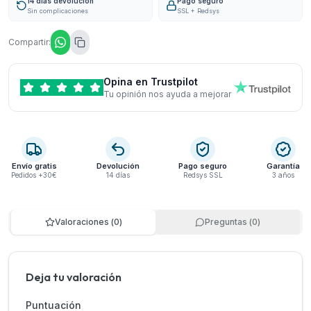
14 días devolución
Pago seguro
Sin complicaciones
SSL + Redsys
Compartir:
Opina en Trustpilot
Tu opinión nos ayuda a mejorar
Envío gratis
Devolución
Pago seguro
Garantía
Pedidos +30€
14 días
Redsys SSL
3 años
Valoraciones
(
0
)
Preguntas
(
0
)
Deja tu valoración
Puntuación