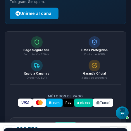
Telegram. Sin spam.
Unirme al canal
Pago Seguro SSL
Datos Protegidos
Encriptación 256-bit
Conforme RGPD
Envío a Canarias
Garantía Oficial
Gratis +30 EUR
3 años de cobertura
MÉTODOS DE PAGO
VISA
Bizum
Pay
a plazos
Transf.
seQura
206.55
€