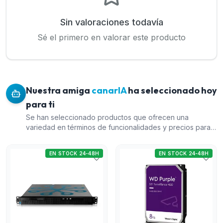
Sin valoraciones todavía
Sé el primero en valorar este producto
Nuestra amiga
canarIA
ha seleccionado hoy
para ti
Se han seleccionado productos que ofrecen una
variedad en términos de funcionalidades y precios para
satisfacer distintas necesidades. Se incluyó el Sistema
Datacenter Enterprise (1) por su capacidad de escala; el
EN STOCK 24-48H
EN STOCK 24-48H
Pack de discos duros WD Purple (4) complementa
sistemas de videovigilancia; el Equipo servidor (rack 1U)
de doble detección con sensores Optex (7) proporciona
funciones avanzadas de seguridad; y el Equipo servidor
(rack 1U) de analítica DeepWall (3) ofrece analíticas
avanzadas. Esta selección cubre diferentes aspectos de
un sistema de CCTV completo.