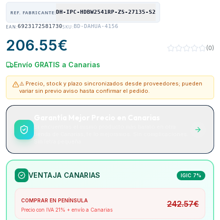
DH-IPC-HDBW2541RP-ZS-27135-S2
REF. FABRICANTE:
6923172581730
BD-DAHUA-4156
EAN:
SKU:
206.55
€
(
0
)
Envío GRATIS a Canarias
⚠️ Precio, stock y plazo sincronizados desde proveedores; pueden
variar sin previo aviso hasta confirmar el pedido.
Garantía Mejor Precio en Canarias
Si encuentras el mismo producto más barato en otra
tienda de Canarias, te lo mejoramos. Sin complicaciones.
Sin letra pequeña.
VENTAJA CANARIAS
IGIC 7%
COMPRAR EN PENÍNSULA
242.57
€
Precio con IVA 21% + envío a Canarias