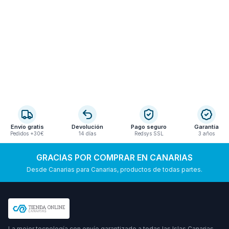
Envío gratis
Devolución
Pago seguro
Garantía
Pedidos +30€
14 días
Redsys SSL
3 años
GRACIAS POR COMPRAR EN CANARIAS
Desde Canarias para Canarias, productos de todas partes.
La mejor tecnología con envío garantizado a todas las Islas Canarias.