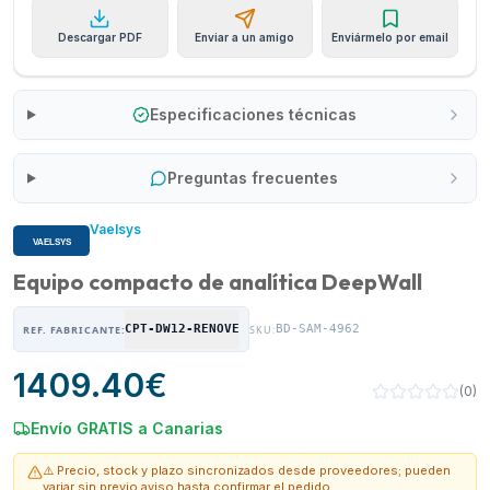
Descargar PDF
Enviar a un amigo
Enviármelo por email
Especificaciones técnicas
Preguntas frecuentes
Vaelsys
Equipo compacto de analítica DeepWall
CPT-DW12-RENOVE
BD-SAM-4962
REF. FABRICANTE:
SKU:
1409.40
€
(
0
)
Envío GRATIS a Canarias
⚠️ Precio, stock y plazo sincronizados desde proveedores; pueden
variar sin previo aviso hasta confirmar el pedido.