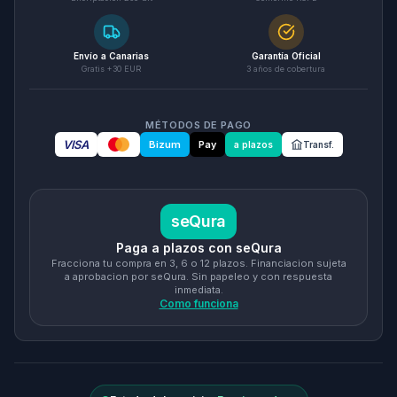
Envío a Canarias
Garantía Oficial
Gratis +30 EUR
3 años de cobertura
MÉTODOS DE PAGO
VISA
Bizum
Pay
a plazos
Transf.
seQura
Paga a plazos con seQura
Fracciona tu compra en 3, 6 o 12 plazos. Financiacion sujeta
a aprobacion por seQura. Sin papeleo y con respuesta
inmediata.
Como funciona