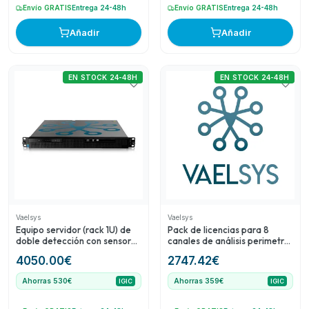
Envío GRATIS
Entrega 24-48h
Envío GRATIS
Entrega 24-48h
Añadir
Añadir
EN STOCK 24-48H
EN STOCK 24-48H
Vaelsys
Vaelsys
Equipo servidor (rack 1U) de
Pack de licencias para 8
doble detección con sensores
canales de análisis perimetral
Optex
Detect and Tracking Plus
4050.00
€
2747.42
€
(DT+)
Ahorras 530€
Ahorras 359€
IGIC
IGIC