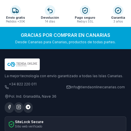
Envío gratis
Devolución
Pago seguro
Garantía
Pedidos +30€
14 días
Redsys SSL
3 años
GRACIAS POR COMPRAR EN CANARIAS
Desde Canarias para Canarias, productos de todas partes.
La mejor tecnología con envío garantizado a todas las Islas Canarias.
+34 822 220 011
info@tiendaonlinecanarias.com
Pol. Ind. Granadilla, Nave 36
SiteLock Secure
Sitio web verificado