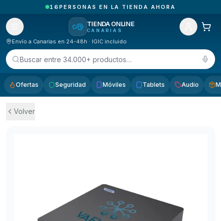
5
PEDIDOS ENTREGADOS HOY EN CANARIAS
TIENDA ONLINE
CANARIAS
Envío a Canarias en 24-48h · IGIC incluido
Buscar entre 34.000+ productos…
Ofertas
Seguridad
Móviles
Tablets
Audio
M
Volver