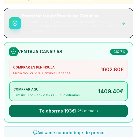
Garantía Mejor Precio en Canarias
Si encuentras el mismo producto más barato en otra
tienda de Canarias, te lo mejoramos. Sin complicaciones.
Sin letra pequeña.
VENTAJA CANARIAS
IGIC 7%
COMPRAR EN PENÍNSULA
1602.80
€
Precio con IVA 21% + envío a Canarias
COMPRAR AQUÍ
1409.40
€
IGIC incluido + envío GRATIS · Sin aduanas
Te ahorras 193€
(12% menos)
Avísame cuando baje de precio