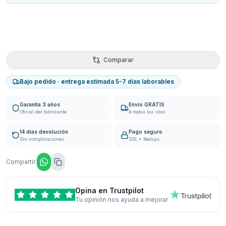
Comparar
Bajo pedido · entrega estimada 5-7 días laborables
Garantía 3 años
Envío GRATIS
Oficial del fabricante
A todas las islas
14 días devolución
Pago seguro
Sin complicaciones
SSL + Redsys
Compartir:
Opina en Trustpilot
Tu opinión nos ayuda a mejorar