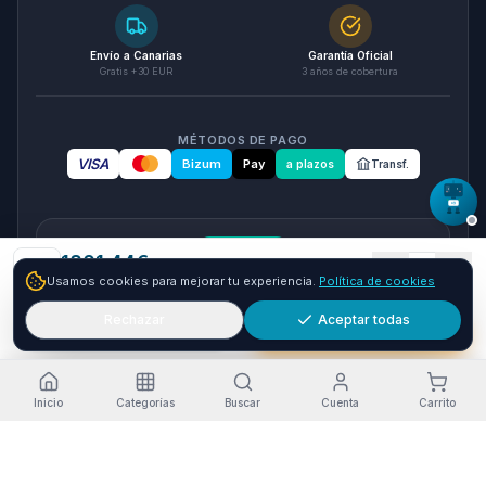
Envío a Canarias
Garantía Oficial
Gratis +30 EUR
3 años de cobertura
MÉTODOS DE PAGO
VISA
Bizum
Pay
a plazos
Transf.
seQura
1801.44
€
1
Usamos cookies para mejorar tu experiencia.
Política de cookies
Envío GRATIS
24-72h
Paga a plazos con seQura
Fracciona tu compra en 3, 6 o 12 plazos. Financiacion sujeta
Rechazar
Aceptar todas
Añadir
Comprar ya
a aprobacion por seQura. Sin papeleo y con respuesta
inmediata.
Como funciona
Inicio
Categorías
Buscar
Cuenta
Carrito
Estado del servicio
·
Funcionando