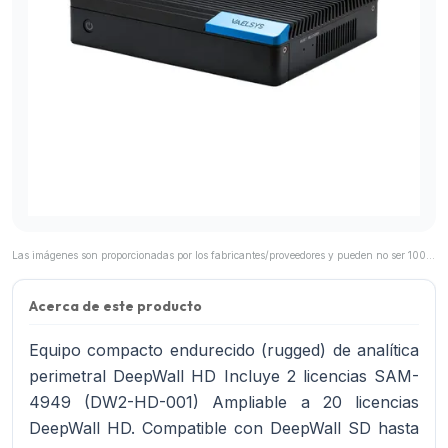
Las imágenes son proporcionadas por los fabricantes/proveedores y pueden no ser 100% representativas del producto final.
Acerca de este producto
Equipo compacto endurecido (rugged) de analítica
perimetral DeepWall HD Incluye 2 licencias SAM-
4949 (DW2-HD-001) Ampliable a 20 licencias
DeepWall HD. Compatible con DeepWall SD hasta