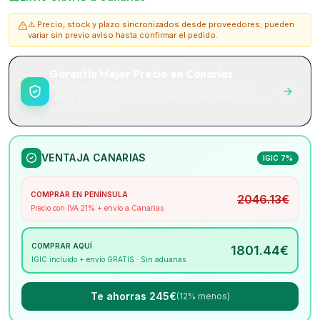
⚠️ Precio, stock y plazo sincronizados desde proveedores; pueden
variar sin previo aviso hasta confirmar el pedido.
Garantía Mejor Precio en Canarias
Si encuentras el mismo producto más barato en otra
tienda de Canarias, te lo mejoramos. Sin complicaciones.
Sin letra pequeña.
VENTAJA CANARIAS
IGIC 7%
COMPRAR EN PENÍNSULA
2046.13
€
Precio con IVA 21% + envío a Canarias
COMPRAR AQUÍ
1801.44
€
IGIC incluido + envío GRATIS · Sin aduanas
Te ahorras 245€
(12% menos)