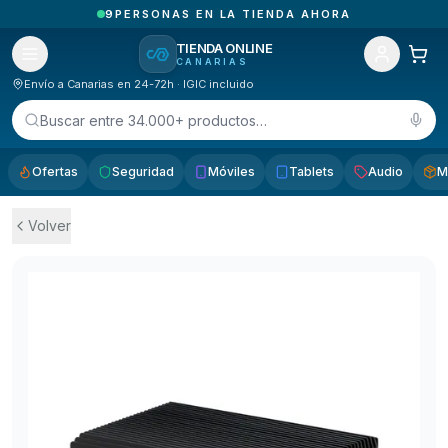
1
PEDIDOS ENTREGADOS HOY EN CANARIAS
TIENDA ONLINE
CANARIAS
Envío a Canarias en 24-72h · IGIC incluido
Buscar entre 34.000+ productos…
Ofertas
Seguridad
Móviles
Tablets
Audio
M
Volver