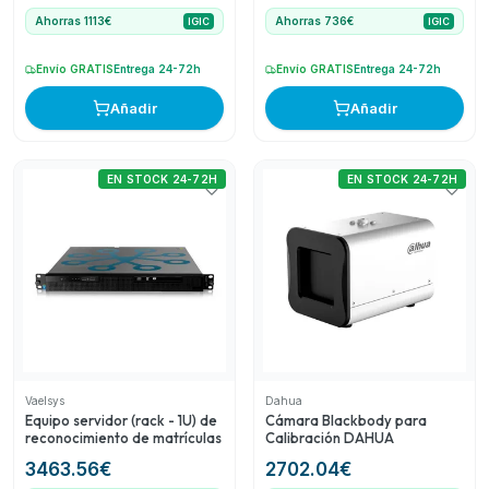
ampliable a 200
Ahorras 1113€
Ahorras 736€
IGIC
IGIC
Envío GRATIS
Entrega 24-72h
Envío GRATIS
Entrega 24-72h
Añadir
Añadir
EN STOCK 24-72H
EN STOCK 24-72H
Vaelsys
Dahua
Equipo servidor (rack - 1U) de
Cámara Blackbody para
reconocimiento de matrículas
Calibración DAHUA
3463.56
€
2702.04
€