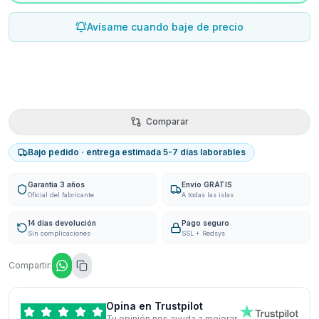
Avísame cuando baje de precio
Comparar
Bajo pedido · entrega estimada 5-7 días laborables
Garantía 3 años
Envío GRATIS
Oficial del fabricante
A todas las islas
14 días devolución
Pago seguro
Sin complicaciones
SSL + Redsys
Compartir:
Opina en Trustpilot
Tu opinión nos ayuda a mejorar