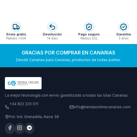
Envío gratis
Devolución
Pago seguro
Garantía
Pedidos +30€
14 días
Redsys SSL
3 años
GRACIAS POR COMPRAR EN CANARIAS
Desde Canarias para Canarias, productos de todas partes.
La mejor tecnología con envío garantizado a todas las Islas Canarias.
+34 822 220 011
info@tiendaonlinecanarias.com
Pol. Ind. Granadilla, Nave 36