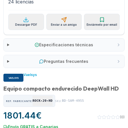
24 licencias
Descargar PDF
Enviar a un amigo
Enviármelo por email
Especificaciones técnicas
Preguntas frecuentes
Vaelsys
Equipo compacto endurecido DeepWall HD
ROCK-20-HD
BD-SAM-4955
REF. FABRICANTE:
SKU:
1801.44
€
(
0
)
Envío GRATIS a Canarias