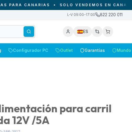
RA CANARIAS
•
SOLO VENDEMOS EN CANARIAS - D
822 220 011
L-V 09:00-17:00
ES
g
Configurador PC
Outlet
Garantías
Mundo 
limentación para carril
da 12V /5A
D-SAM-2017