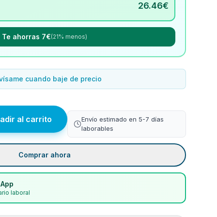
26.46
€
Te ahorras 7€
(21% menos)
vísame cuando baje de precio
adir al carrito
Envío estimado en 5-7 días
laborables
Comprar ahora
sApp
rio laboral