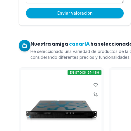
Enviar valoración
Nuestra amiga
canarIA
ha seleccionado
He seleccionado una variedad de productos de la 
considerando diferentes precios y funcionalidades.
Enterprise' es ideal para instalaciones que requiere
capacidad de ampliación. El 'Pack de discos duros
EN STOCK 24-48H
complemento necesario para cualquier sistema de v
garantizando almacenamiento adecuado. El 'Counter
opción económica y versátil para conteo de objeto
seleccioné el 'Equipo servidor de reconocimiento d
una solución especializada y única para la gestión d
productos ofrecen una buena relación calidad-prec
complementarios en un sistema integral de segurida