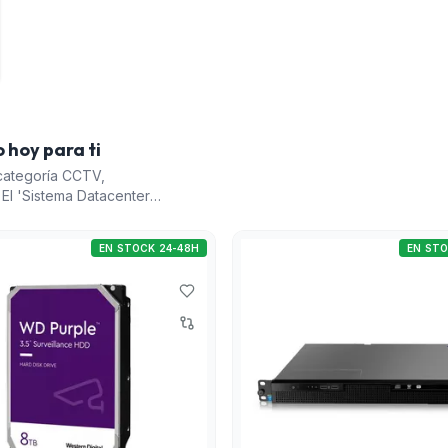
 hoy para ti
categoría CCTV,
 El 'Sistema Datacenter
n escalabilidad por su
 WD Purple' es un
EN STOCK 24-48H
EN STO
ideovigilancia,
 Unit Server' es una
s o personas. También
e matrículas', que ofrece
e matrículas. Estos
io y son
d.