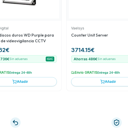
igital
Vaelsys
discos duros WD Purple para
Counter Unit Server
 de videovigilancia CCTV
62
€
3714.15
€
 736€
Ahorras 486€
Sin aduanas
IGIC
Sin aduanas
RATIS
Envío GRATIS
Entrega 24-48h
Entrega 24-48h
Añadir
Añadir