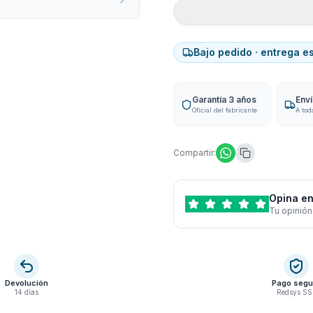
Bajo pedido · entrega e
Garantía 3 años
Env
Oficial del fabricante
A tod
Compartir:
Opina en
Tu opinión
Devolución
Pago segu
14 días
Redsys SS