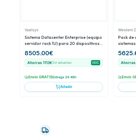
Vaelsys
Western D
Sistema Datacenter Enterprise (equipo
Pack de 
servidor rack 1U) para 20 dispositivos
sistemas
de conteo (data feed) ampliable a 200
8505.00
€
5625.
Ahorras 1113€
Ahorras
Sin aduanas
IGIC
Envío GRATIS
Envío G
Entrega 24-48h
Añadir