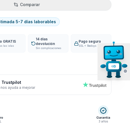
Comparar
stimada 5-7 días laborables
14 días
ío GRATIS
Pago seguro
devolución
as las islas
SSL + Redsys
Sin complicaciones
 Trustpilot
 nos ayuda a mejorar
ro
Garantía
L
3 años