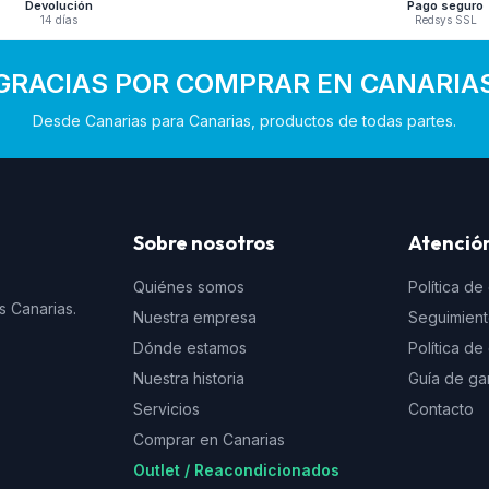
Devolución
Pago seguro
14 días
Redsys SSL
GRACIAS POR COMPRAR EN CANARIA
Desde Canarias para Canarias, productos de todas partes.
Sobre nosotros
Atención
Quiénes somos
Política de
s Canarias.
Nuestra empresa
Seguimien
Dónde estamos
Política d
Nuestra historia
Guía de ga
Servicios
Contacto
Comprar en Canarias
Outlet / Reacondicionados