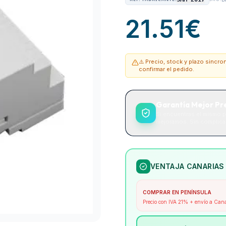
21.51
€
⚠️ Precio, stock y plazo sincr
confirmar el pedido.
Garantía Mejor Pr
Si encuentras el mismo p
mejoramos. Sin complicac
VENTAJA CANARIAS
COMPRAR EN PENÍNSULA
Precio con IVA 21% + envío a Can