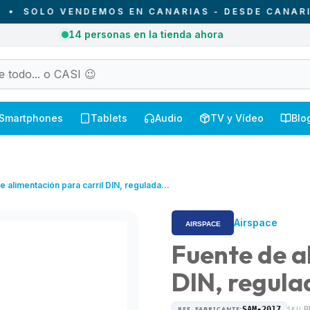
LO VENDEMOS EN CANARIAS - DESDE CANARIAS PA
4
pedidos entregados hoy en Canarias
Smartphones
Tablets
Audio
TV y Vídeo
Blo
e alimentación para carril DIN, regulada
Airspace
Fuente de a
DIN, regula
REF. FABRICANTE:
SAM-2017
SKU:
B