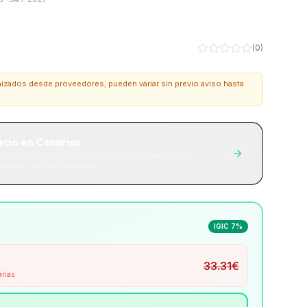
(
0
)
onizados desde proveedores; pueden variar sin previo aviso hasta
ecio en Canarias
roducto más barato en otra tienda de Canarias, te lo
iones. Sin letra pequeña.
IGIC 7%
33.31
€
arias