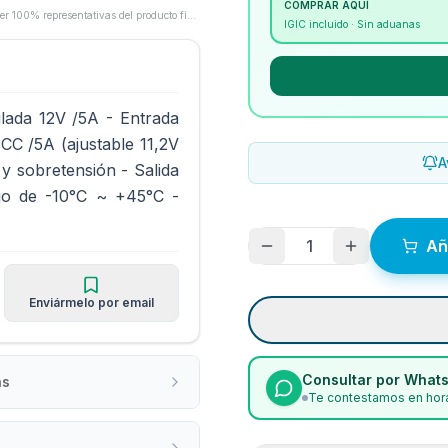
COMPRAR AQUÍ
Las imágenes son proporcionadas por los fabricantes/proveedores y pueden no ser 100% representativas del producto final.
IGIC incluido · Sin aduanas
ulada 12V /5A - Entrada
C /5A (ajustable 11,2V
A
 y sobretensión - Salida
ajo de -10°C ~ +45°C -
1
Añ
Enviármelo por email
Consultar por What
as
Te contestamos en hora