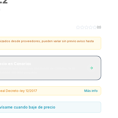
B
(
0
)
onizados desde proveedores; pueden variar sin previo aviso hasta
ecio en Canarias
roducto más barato en otra tienda de Canarias, te lo
iones. Sin letra pequeña.
eal Decreto-ley 12/2017
Más info
vísame cuando baje de precio