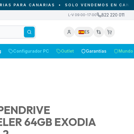
PARA CANARIAS
•
SOLO VENDEMOS EN CANARIAS -
822 220 011
L-V 09:00-17:00
ES
g
Configurador PC
Outlet
Garantías
Mundo 
PENDRIVE
LER 64GB EXODIA
.2