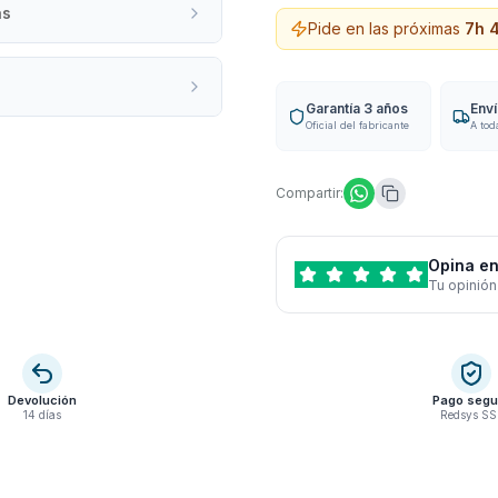
as
Pide en las próximas
7
h
Garantía 3 años
Env
Oficial del fabricante
A tod
Compartir:
Opina en
Tu opinión
Devolución
Pago segu
14 días
Redsys SS