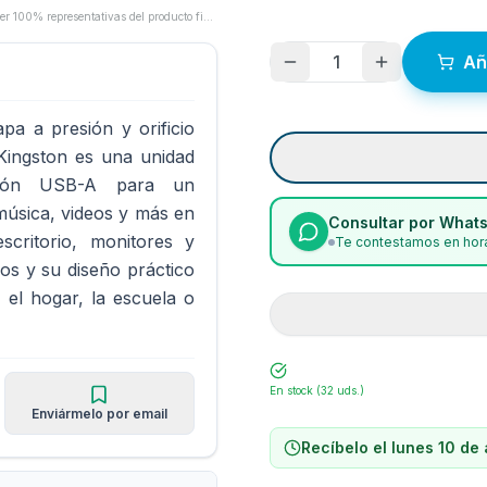
Las imágenes son proporcionadas por los fabricantes/proveedores y pueden no ser 100% representativas del producto final.
1
Añ
a a presión y orificio
 Kingston es una unidad
ión USB-A para un
úsica, videos y más en
Consultar por What
scritorio, monitores y
Te contestamos en hora
nos y su diseño práctico
, el hogar, la escuela o
En stock (
32
uds.)
Enviármelo por email
Recíbelo el lunes 10 de