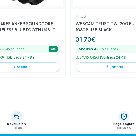
TRUST
LARES ANKER SOUNDCORE
WEBCAM TRUST TW-200 FUL
RELESS BLUETOOTH USB-C
1080P USB BLACK
€
31.73
€
 5€
Ahorras 4€
Sin aduanas
IGIC
Sin aduanas
RATIS
Envío GRATIS
Entrega 24-48h
Entrega 24-48h
Añadir
Añadir
Devolución
Pago seguro
14 días
Redsys SSL