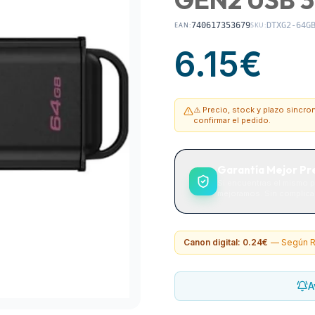
EAN:
740617353679
SKU:
DTXG2-64G
6.15
€
⚠️ Precio, stock y plazo sincr
confirmar el pedido.
Garantía Mejor Pr
Si encuentras el mismo p
mejoramos. Sin complicac
Canon digital: 0.24€
—
Según R
A