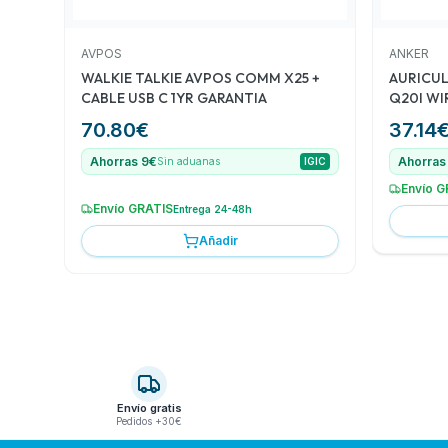
AVPOS
ANKER
WALKIE TALKIE AVPOS COMM X25 +
AURICU
CABLE USB C 1YR GARANTIA
Q20I WI
BLACK
70.80
€
37.14
Ahorras 9€
Ahorras
Sin aduanas
IGIC
Envío G
Envío GRATIS
Entrega 24-48h
Añadir
Envío gratis
Pedidos +30€