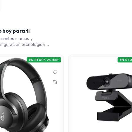
 hoy para ti
erentes marcas y
figuración tecnológica.
ación inalámbrica
 AURICULARES ANKER
EN STOCK 24-48H
EN STO
a calidad, perfectos
ST TW-200 es una
l HD. Por último, el
xperiencia de
 brindan versatilidad y