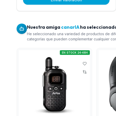
Nuestra amiga
canarIA
ha seleccionado
He seleccionado una variedad de productos de dif
categorías que pueden complementar cualquier con
El WALKIE TALKIE AVPOS COMM X25 ofrece comunic
confiable ideal para actividades al aire libre. Los
EN STOCK 24-48H
SOUNDCORE Q20I son auriculares Bluetooth de buen
para música o llamadas cómodas. La WEBCAM TRU
excelente opción para videollamadas con calidad Ful
RECEPTOR TDT STRONG es ideal para mejorar la e
entretenimiento en el hogar. Juntos, estos productos
buena relación calidad-precio.