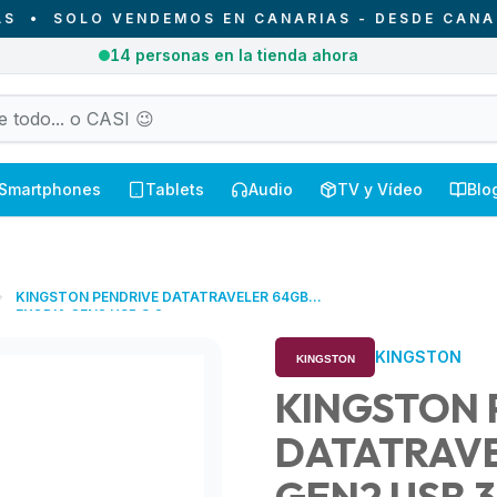
SOLO VENDEMOS EN CANARIAS - DESDE CANARIAS 
3
pedidos entregados hoy en Canarias
Smartphones
Tablets
Audio
TV y Vídeo
Blo
KINGSTON PENDRIVE DATATRAVELER 64GB
EXODIA GEN2 USB 3.2
KINGSTON
KINGSTON 
DATATRAVE
GEN2 USB 3