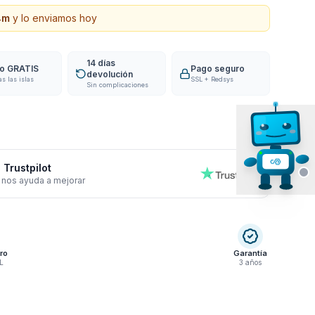
4
m
y lo enviamos hoy
14 días
ío GRATIS
Pago seguro
devolución
as las islas
SSL + Redsys
Sin complicaciones
 Trustpilot
 nos ayuda a mejorar
ro
Garantía
L
3 años