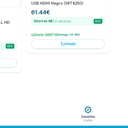
USB HDMI Negro (SRT8250)
61.44
€
Ahorras 8€
Sin aduanas
IGIC
L HD
Envío GRATIS
Entrega 24-48h
Añadir
IGIC
Garantía
3 años