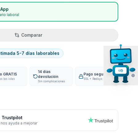
sApp
rio laboral
Comparar
stimada 5-7 días laborables
14 días
ío GRATIS
Pago seguro
devolución
as las islas
SSL + Redsys
Sin complicaciones
 Trustpilot
 nos ayuda a mejorar