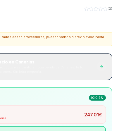
(
0
)
onizados desde proveedores; pueden variar sin previo aviso hasta
ecio en Canarias
roducto más barato en otra tienda de Canarias, te lo
iones. Sin letra pequeña.
IGIC 7%
247.01
€
arias