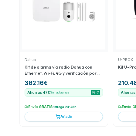
un conjunto variado y equilibrado para diferentes 
seguridad.
Dahua
U-PROX
Kit de alarma vía radio Dahua con
Kit U-Pr
Ethernet, Wi-Fi, 4G y verificación por
vídeo
362.16
€
210.4
Ahorras 47€
Ahorras
Sin aduanas
IGIC
Envío GRATIS
Envío G
Entrega 24-48h
Añadir