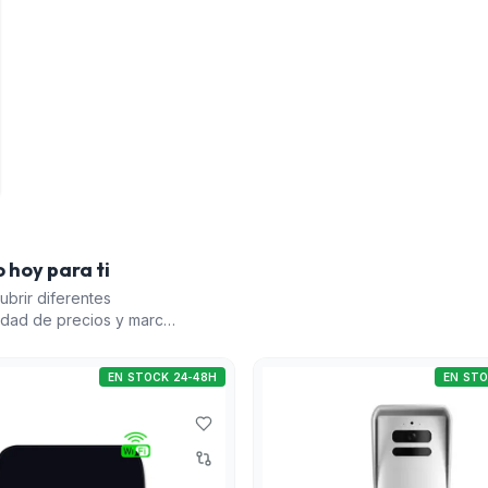
 hoy para ti
brir diferentes
dad de precios y marcas.
 conectividad y
a una solución de
EN STOCK 24-48H
EN STO
nómica y sencilla que
Prox. El detector
omplementando el sistema
 IP WIZARD de Queen
l. Esta selección ofrece