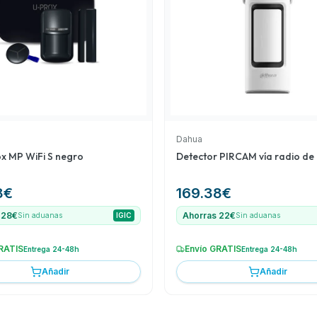
necesidades de
Dahua
ox MP WiFi S negro
Detector PIRCAM vía radio de 
8
€
169.38
€
 28€
Ahorras 22€
Sin aduanas
IGIC
Sin aduanas
RATIS
Envío GRATIS
Entrega 24-48h
Entrega 24-48h
Añadir
Añadir