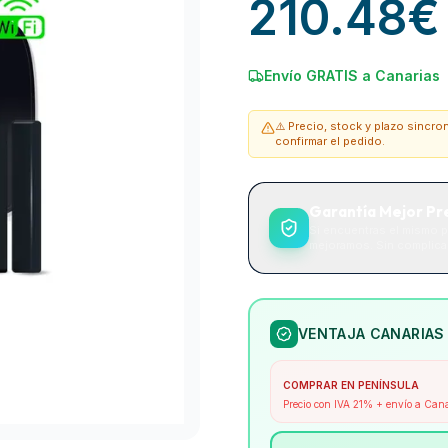
210.48
€
Envío GRATIS a Canarias
⚠️ Precio, stock y plazo sincr
confirmar el pedido.
Garantía Mejor Pr
Si encuentras el mismo p
mejoramos. Sin complicac
VENTAJA CANARIAS
COMPRAR EN PENÍNSULA
Precio con IVA 21% + envío a Can