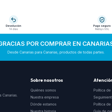
Devolución
Pago seguro
14 días
Redsys SSL
GRACIAS POR COMPRAR EN CANARIA
Desde Canarias para Canarias, productos de todas partes.
Sobre nosotros
Atención
Quiénes somos
Política de
s Canarias.
Nuestra empresa
Seguimien
Dónde estamos
Política d
Nuestra historia
Guía de ga