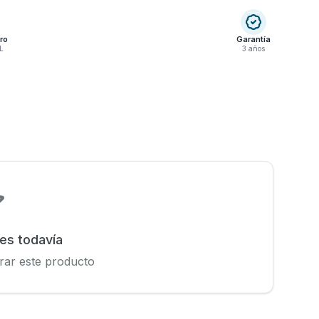
ro
Garantía
L
3 años
nes todavía
rar este producto