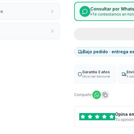
Consultar por What
as
Te contestamos en hora
Bajo pedido · entrega e
Garantía 3 años
Env
Oficial del fabricante
A tod
Compartir:
Opina en
Tu opinión