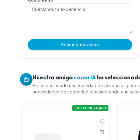
Enviar valoración
Nuestra amiga
canarIA
ha seleccionado
He seleccionado una variedad de productos para cu
necesidades de seguridad, considerando una varie
El kit de alarma Dahua ofrece múltiples opciones de
verificación por vídeo, lo cual es muy completo par
EN STOCK 24-48H
seguridad. El kit U-Prox MP WiFi es una opción eco
puede ser complementada con otros dispositivos U-
PIRCAM Dahua es ideal para detección exterior, c
de seguridad con tecnología de vídeo. La cámara
Alarm es una opción económica para vigilancia visua