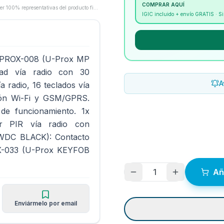
COMPRAR AQUÍ
Las imágenes son proporcionadas por los fabricantes/proveedores y pueden no ser 100% representativas del producto final.
IGIC incluido + envío GRATIS · 
 UPROX-008 (U-Prox MP
ad vía radio con 30
A
a radio, 16 teclados vía
ción Wi-Fi y GSM/GPRS.
e funcionamiento. 1x
r PIR vía radio con
 WDC BLACK): Contacto
OX-033 (U-Prox KEYFOB
1
Añ
Enviármelo por email