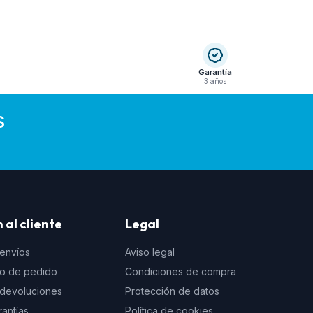
Garantía
3 años
S
 al cliente
Legal
 envíos
Aviso legal
to de pedido
Condiciones de compra
e devoluciones
Protección de datos
rantías
Política de cookies