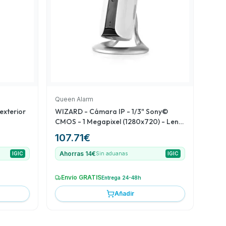
Queen Alarm
exterior
WIZARD - Cámara IP - 1/3" Sony©
CMOS - 1 Megapixel (1280x720) - Lente
2
107.71
€
Ahorras 14€
IGIC
Sin aduanas
IGIC
Envío GRATIS
Entrega 24-48h
Añadir