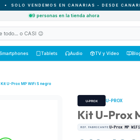
OLO VENDEMOS EN CANARIAS - DESDE CANARIAS P
1
pedidos recibidos hoy en Canarias
Smartphones
Tablets
Audio
TV y Vídeo
Blo
Kit U-Prox MP WiFi S negro
U-PROX
Kit U-Prox 
REF. FABRICANTE:
U-Prox MP WiF