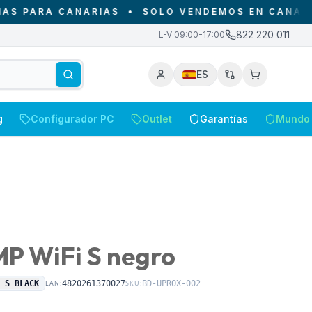
ARA CANARIAS
•
SOLO VENDEMOS EN CANARIAS - 
822 220 011
L-V 09:00-17:00
ES
g
Configurador PC
Outlet
Garantías
Mundo 
MP WiFi S negro
i S BLACK
EAN:
4820261370027
SKU:
BD-UPROX-002