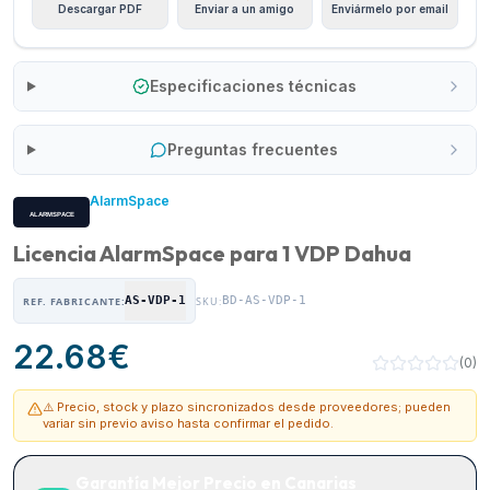
Descargar PDF
Enviar a un amigo
Enviármelo por email
Especificaciones técnicas
Preguntas frecuentes
AlarmSpace
Licencia AlarmSpace para 1 VDP Dahua
AS-VDP-1
BD-AS-VDP-1
REF. FABRICANTE:
SKU:
22.68
€
(
0
)
⚠️ Precio, stock y plazo sincronizados desde proveedores; pueden
variar sin previo aviso hasta confirmar el pedido.
Garantía Mejor Precio en Canarias