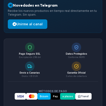
Novedades en Telegram
Recibe los nuevos productos en tiempo real directamente en tu
Telegram. Sin spam.
Unirme al canal
Pago Seguro SSL
Datos Protegidos
Encriptación 256-bit
Conforme RGPD
Envío a Canarias
Garantía Oficial
Gratis +30 EUR
3 años de cobertura
MÉTODOS DE PAGO
VISA
Bizum
Pay
a plazos
Transf.