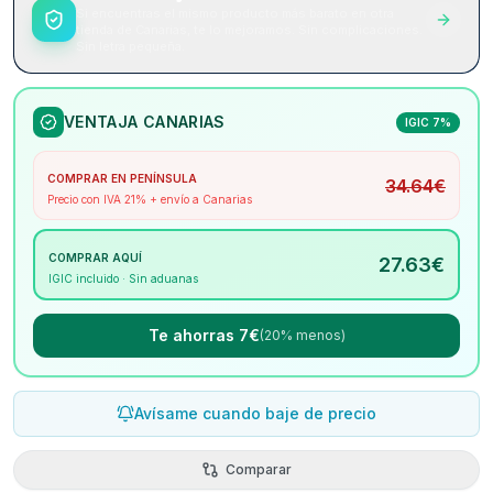
Si encuentras el mismo producto más barato en otra
tienda de Canarias, te lo mejoramos. Sin complicaciones.
Sin letra pequeña.
VENTAJA CANARIAS
IGIC 7%
COMPRAR EN PENÍNSULA
34.64
€
Precio con IVA 21% + envío a Canarias
COMPRAR AQUÍ
27.63
€
IGIC incluido · Sin aduanas
Te ahorras 7€
(20% menos)
Avísame cuando baje de precio
Comparar