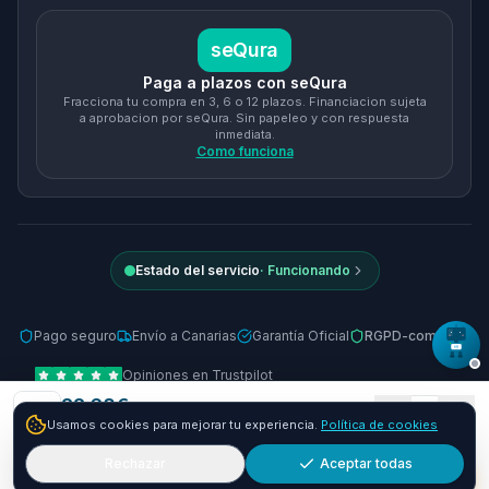
seQura
Paga a plazos con seQura
Fracciona tu compra en 3, 6 o 12 plazos. Financiacion sujeta
a aprobacion por seQura. Sin papeleo y con respuesta
inmediata.
Como funciona
Estado del servicio
·
Funcionando
Pago seguro
Envío a Canarias
Garantía Oficial
RGPD-compliant
Opiniones en Trustpilot
22.68
€
© 2026 Tienda Online Canarias.
Todos los derechos reservados
.
1
Usamos cookies para mejorar tu experiencia.
Política de cookies
+
7.32
€ y envío GRATIS
24-48h
Desarrollado por
SIEMPRIA
Rechazar
Aceptar todas
Añadir
Comprar ya