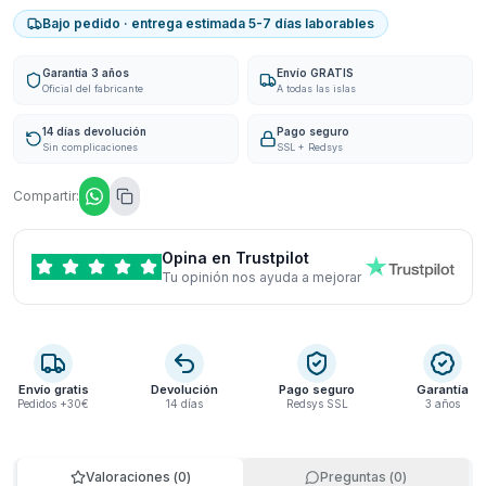
Bajo pedido · entrega estimada 5-7 días laborables
Garantía 3 años
Envío GRATIS
Oficial del fabricante
A todas las islas
14 días devolución
Pago seguro
Sin complicaciones
SSL + Redsys
Compartir:
Opina en Trustpilot
Tu opinión nos ayuda a mejorar
Envío gratis
Devolución
Pago seguro
Garantía
Pedidos +30€
14 días
Redsys SSL
3 años
Valoraciones
(
0
)
Preguntas
(
0
)