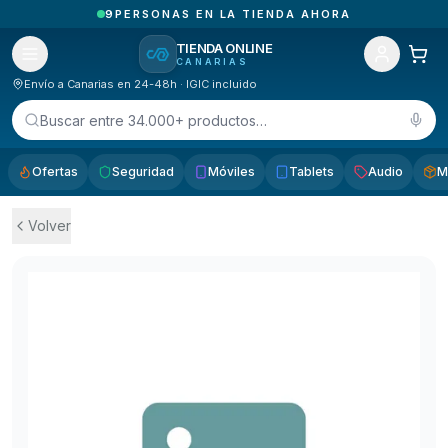
1
PEDIDOS RECIBIDOS HOY EN CANARIAS
TIENDA ONLINE
CANARIAS
Envío a Canarias en 24-48h · IGIC incluido
Buscar entre 34.000+ productos…
Ofertas
Seguridad
Móviles
Tablets
Audio
M
Volver