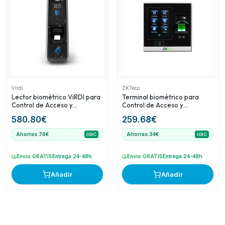
Virdi
ZKTeco
Lector biométrico ViRDI para
Terminal biométrico para
Control de Acceso y
Control de Acceso y
Presencia con lector de
Presencia con lector de
580.80
€
259.68
€
tarjetas MIFARE 13,56MHz y
tarjetas MIFARE 13,56MHz y
pantalla táctil inco
pantalla táctil de 2,8"
Ahorras 76€
Ahorras 34€
IGIC
IGIC
Envío GRATIS
Entrega 24-48h
Envío GRATIS
Entrega 24-48h
Añadir
Añadir