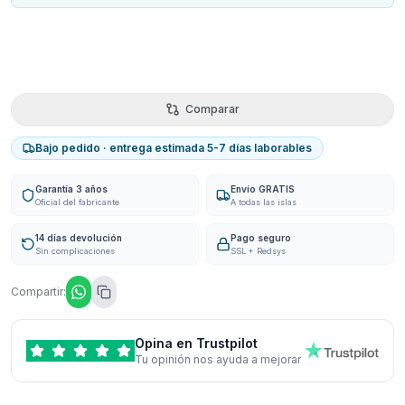
Comparar
Bajo pedido · entrega estimada 5-7 días laborables
Garantía 3 años
Envío GRATIS
Oficial del fabricante
A todas las islas
14 días devolución
Pago seguro
Sin complicaciones
SSL + Redsys
Compartir:
Opina en Trustpilot
Tu opinión nos ayuda a mejorar