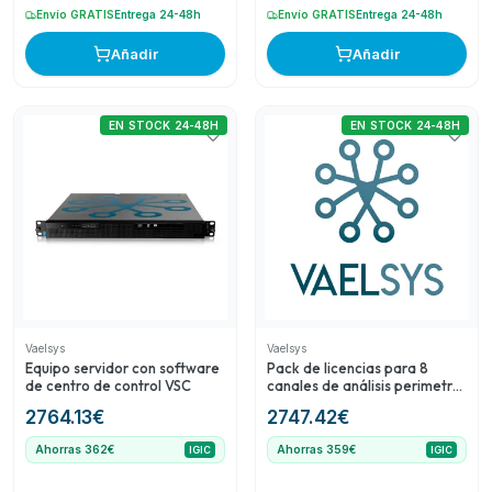
Envío GRATIS
Entrega 24-48h
Envío GRATIS
Entrega 24-48h
Añadir
Añadir
EN STOCK 24-48H
EN STOCK 24-48H
Vaelsys
Vaelsys
Equipo servidor con software
Pack de licencias para 8
de centro de control VSC
canales de análisis perimetral
Detect and Tracking Plus
2764.13
€
2747.42
€
(DT+)
Ahorras 362€
Ahorras 359€
IGIC
IGIC