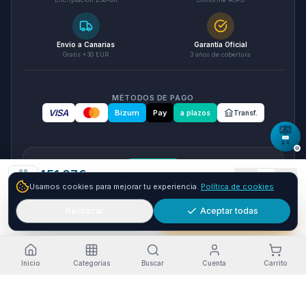
Envío a Canarias
Garantía Oficial
Gratis +30 EUR
3 años de cobertura
MÉTODOS DE PAGO
VISA
Bizum
Pay
a plazos
Transf.
seQura
451.07
€
1
Usamos cookies para mejorar tu experiencia.
Política de cookies
Envío GRATIS
24-48h
Paga a plazos con seQura
Fracciona tu compra en 3, 6 o 12 plazos. Financiacion sujeta
Rechazar
Aceptar todas
Añadir
Comprar ya
a aprobacion por seQura. Sin papeleo y con respuesta
inmediata.
Como funciona
Inicio
Categorías
Buscar
Cuenta
Carrito