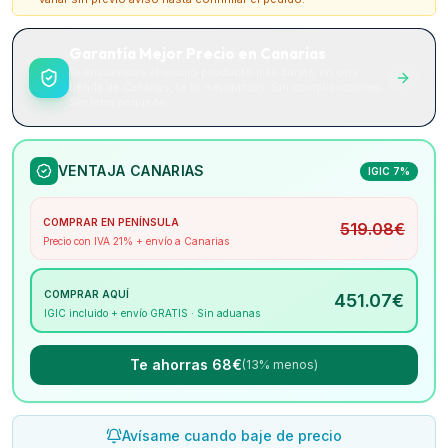
Garantía Mejor Precio en Canarias
Si encuentras el mismo producto más barato en otra
tienda de Canarias, te lo mejoramos. Sin complicaciones.
Sin letra pequeña.
VENTAJA CANARIAS
IGIC 7%
COMPRAR EN PENÍNSULA
519.08
€
Precio con IVA 21% + envío a Canarias
COMPRAR AQUÍ
451.07
€
IGIC incluido + envío GRATIS · Sin aduanas
Te ahorras 68€
(13% menos)
Avísame cuando baje de precio