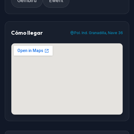
Gembird
Ewent
Cómo llegar
Pol. Ind. Granadilla, Nave 36