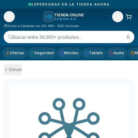
1
PEDIDOS RECIBIDOS HOY EN CANARIAS
TIENDA ONLINE
CANARIAS
Envío a Canarias en 24-48h · IGIC incluido
Buscar entre 34.000+ productos…
Ofertas
Seguridad
Móviles
Tablets
Audio
M
Volver