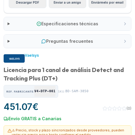
Descargar PDF
Enviar a un amigo
Enviármelo por email
Especificaciones técnicas
Preguntas frecuentes
Vaelsys
Licencia para 1 canal de análisis Detect and
Tracking Plus (DT+)
V4-DTP-001
BD-SAM-3850
REF. FABRICANTE:
SKU:
451.07
€
(
0
)
Envío GRATIS a Canarias
⚠️ Precio, stock y plazo sincronizados desde proveedores; pueden
variar sin previo aviso hasta confirmar el pedido.