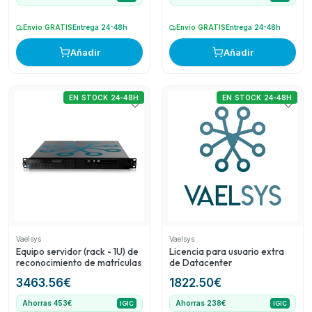
Envío GRATIS
Entrega 24-48h
Envío GRATIS
Entrega 24-48h
Añadir
Añadir
EN STOCK 24-48H
EN STOCK 24-48H
Vaelsys
Vaelsys
Equipo servidor (rack - 1U) de
Licencia para usuario extra
reconocimiento de matrículas
de Datacenter
3463.56
€
1822.50
€
Ahorras 453€
Ahorras 238€
IGIC
IGIC