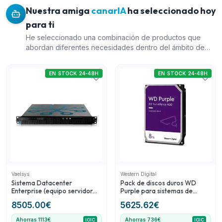
Nuestra amiga
canarIA
ha seleccionado hoy
para ti
He seleccionado una combinación de productos que
abordan diferentes necesidades dentro del ámbito de
videovigilancia: 1) El Sistema Datacenter Enterprise es
primordial para infraestructuras grandes y escalables, 4)
EN STOCK 24-48H
EN STOCK 24-48H
El Pack de discos duros WD Purple garantiza un
almacenamiento optimizado para sistemas CCTV, 12) El
Equipo servidor para reconocimiento de matrículas es
ideal para automatización de accesos, y 29) La Licencia
para usuario extra de Datacenter amplía la capacidad de
gestión del sistema. Esta selección equilibra distintas
funcionalidades y costos para satisfacer amplios
requerimientos en un sistema de vigilancia.
Vaelsys
Western Digital
Sistema Datacenter
Pack de discos duros WD
Enterprise (equipo servidor
Purple para sistemas de
rack 1U) para 20 dispositivos
videovigilancia CCTV
8505.00
€
5625.62
€
de conteo (data feed)
ampliable a 200
Ahorras 1113€
Ahorras 736€
IGIC
IGIC