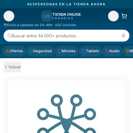
15
PERSONAS EN LA TIENDA AHORA
TIENDA ONLINE
CANARIAS
Envío a Canarias en 24-48h · IGIC incluido
Buscar entre 34.000+ productos…
Ofertas
Seguridad
Móviles
Tablets
Audio
M
Volver