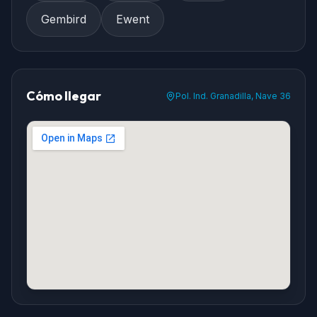
Gembird
Ewent
Cómo llegar
Pol. Ind. Granadilla, Nave 36