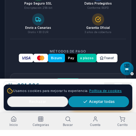
Pago Seguro SSL
Datos Protegidos
Encriptación 256-bit
Conforme RGPD
Envío a Canarias
Garantía Oficial
Gratis +30 EUR
3 años de cobertura
MÉTODOS DE PAGO
VISA
Bizum
Pay
a plazos
Transf.
seQura
631.80
€
1
Usamos cookies para mejorar tu experiencia.
Política de cookies
Envío GRATIS
24-48h
Paga a plazos con seQura
Fracciona tu compra en 3, 6 o 12 plazos. Financiacion sujeta
Rechazar
Aceptar todas
Añadir
Comprar ya
a aprobacion por seQura. Sin papeleo y con respuesta
inmediata.
Como funciona
Inicio
Categorías
Buscar
Cuenta
Carrito