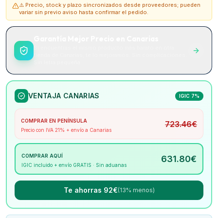
⚠️ Precio, stock y plazo sincronizados desde proveedores; pueden
variar sin previo aviso hasta confirmar el pedido.
Garantía Mejor Precio en Canarias
Si encuentras el mismo producto más barato en otra
tienda de Canarias, te lo mejoramos. Sin complicaciones.
Sin letra pequeña.
VENTAJA CANARIAS
IGIC 7%
COMPRAR EN PENÍNSULA
723.46
€
Precio con IVA 21% + envío a Canarias
COMPRAR AQUÍ
631.80
€
IGIC incluido + envío GRATIS · Sin aduanas
Te ahorras 92€
(13% menos)