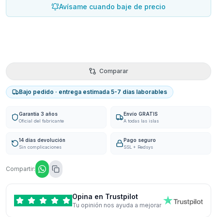
Avísame cuando baje de precio
Comparar
Bajo pedido · entrega estimada 5-7 días laborables
Garantía 3 años
Envío GRATIS
Oficial del fabricante
A todas las islas
14 días devolución
Pago seguro
Sin complicaciones
SSL + Redsys
Compartir:
Opina en Trustpilot
Tu opinión nos ayuda a mejorar