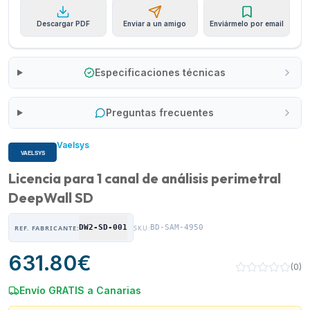
Descargar PDF
Enviar a un amigo
Enviármelo por email
Especificaciones técnicas
Preguntas frecuentes
Vaelsys
Licencia para 1 canal de análisis perimetral
DeepWall SD
DW2-SD-001
BD-SAM-4950
REF. FABRICANTE:
SKU:
631.80
€
(
0
)
Envío GRATIS a Canarias