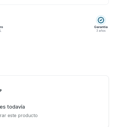
ro
Garantía
L
3 años
nes todavía
rar este producto