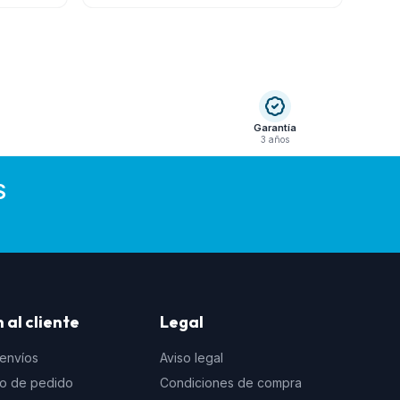
Garantía
3 años
S
 al cliente
Legal
 envíos
Aviso legal
to de pedido
Condiciones de compra