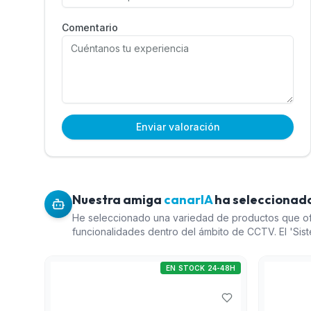
Comentario
Enviar valoración
Nuestra amiga
canarIA
ha seleccionado
He seleccionado una variedad de productos que of
funcionalidades dentro del ámbito de CCTV. El 'Sis
Enterprise' (índice 1) es una opción sólida para qu
200 dispositivos, lo cual le da flexibilidad. El 'Pac
EN STOCK 24-48H
Purple' (índice 4) es esencial para el almacenamien
una marca reconocida por su durabilidad. El 'Equip
analítica perimetral DeepWall HD' (índice 5) propo