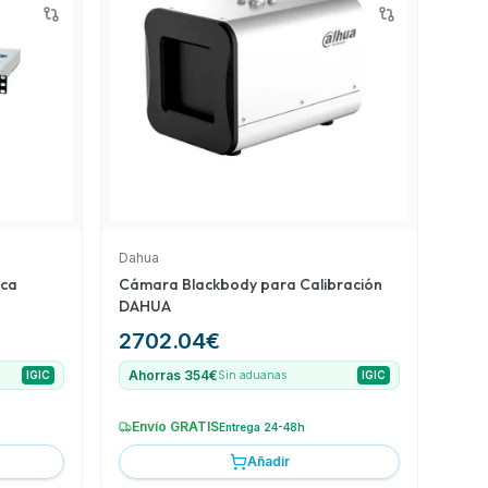
Dahua
ica
Cámara Blackbody para Calibración
DAHUA
2702.04
€
Ahorras 354€
IGIC
Sin aduanas
IGIC
Envío GRATIS
Entrega 24-48h
Añadir