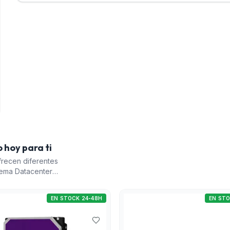
 hoy para ti
recen diferentes
tema Datacenter
ien busca escalar de 20 a
k de discos duros WD
EN STOCK 24-48H
EN STO
to, siendo Western Digital
o servidor rack de
rciona capacidades