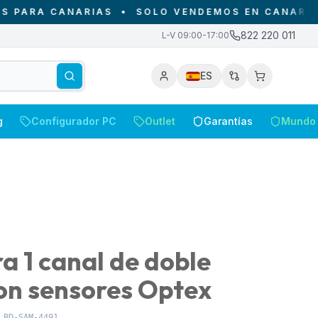
RA CANARIAS
•
SOLO VENDEMOS EN CANARIAS - D
822 220 011
L-V 09:00-17:00
ES
g
Configurador PC
Outlet
Garantías
Mundo 
a 1 canal de doble
on sensores Optex
:
BD-SAM-4491