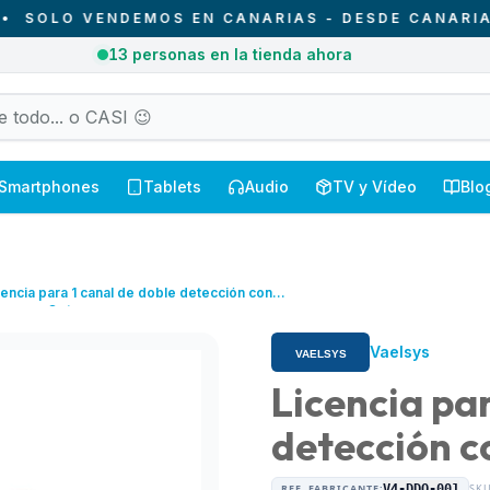
LO VENDEMOS EN CANARIAS - DESDE CANARIAS PA
1
pedidos entregados hoy en Canarias
Smartphones
Tablets
Audio
TV y Vídeo
Blo
cencia para 1 canal de doble detección con
nsores Optex
Vaelsys
Licencia par
detección c
REF. FABRICANTE:
V4-DDO-001
SKU