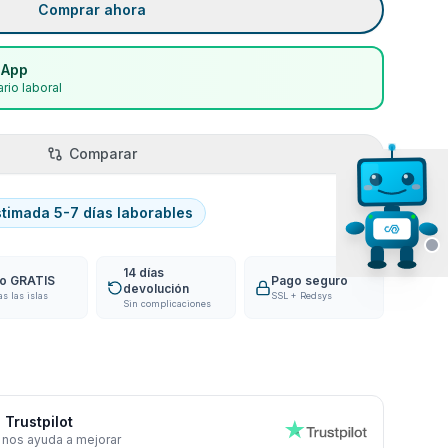
Comprar ahora
sApp
rio laboral
Comparar
stimada 5-7 días laborables
14 días
ío GRATIS
Pago seguro
devolución
as las islas
SSL + Redsys
Sin complicaciones
 Trustpilot
 nos ayuda a mejorar