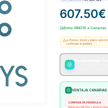
607.50
€
Envío GRATIS a Canarias
⚠️ Precio, stock y plazo sincr
confirmar el pedido.
Garantía Mejor Pr
Si encuentras el mismo p
mejoramos. Sin complicac
VENTAJA CANARIAS
COMPRAR EN PENÍNSULA
Precio con IVA 21% + envío a Can