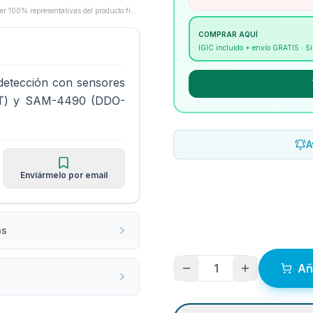
Las imágenes son proporcionadas por los fabricantes/proveedores y pueden no ser 100% representativas del producto final.
COMPRAR AQUÍ
IGIC incluido + envío GRATIS · 
 detección con sensores
PT) y SAM-4490 (DDO-
A
Enviármelo por email
as
1
Añ