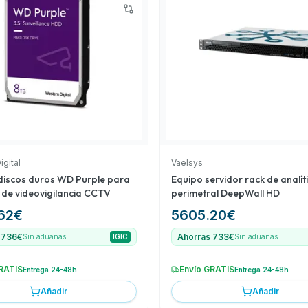
Cámara Blackbody para
tinta, Dahua, para la
d de marcas y utilidad
igital
Vaelsys
discos duros WD Purple para
Equipo servidor rack de analít
 de videovigilancia CCTV
perimetral DeepWall HD
62
€
5605.20
€
 736€
Ahorras 733€
Sin aduanas
IGIC
Sin aduanas
RATIS
Envío GRATIS
Entrega 24-48h
Entrega 24-48h
Añadir
Añadir