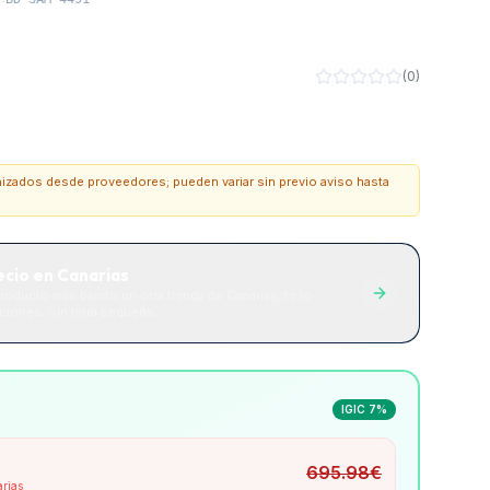
(
0
)
onizados desde proveedores; pueden variar sin previo aviso hasta
ecio en Canarias
roducto más barato en otra tienda de Canarias, te lo
iones. Sin letra pequeña.
IGIC 7%
695.98
€
arias