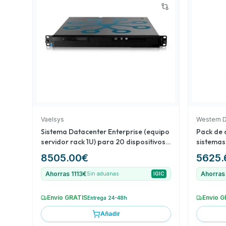
avanzadas de análisis perimetral. Finalmente, la '
Calibración DAHUA' (índice 18) incluye una marca dis
calibración de sistemas, proporcionando así varieda
complementaria.
Vaelsys
Western D
Sistema Datacenter Enterprise (equipo
Pack de 
servidor rack 1U) para 20 dispositivos
sistemas
de conteo (data feed) ampliable a 200
8505.00
€
5625.
Ahorras 1113€
Ahorras
Sin aduanas
IGIC
Envío GRATIS
Envío G
Entrega 24-48h
Añadir