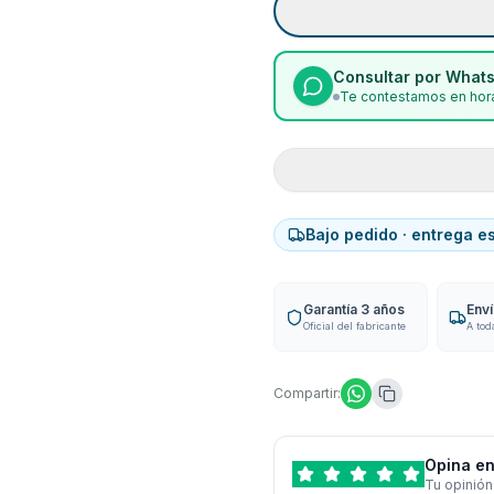
Consultar por What
Te contestamos en hora
Bajo pedido · entrega e
Garantía 3 años
Env
Oficial del fabricante
A tod
Compartir:
Opina en
Tu opinión