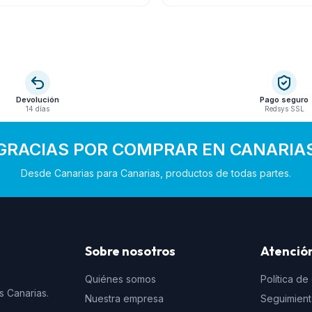
Devolución
Pago seguro
14 días
Redsys SSL
GRACIAS POR COMPRAR EN CANARIA
Desde Canarias para Canarias, productos de todas partes.
Sobre nosotros
Atención
Quiénes somos
Política de
s Canarias.
Nuestra empresa
Seguimien