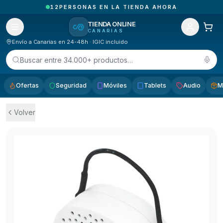
1
PEDIDOS RECIBIDOS HOY EN CANARIAS
TIENDA ONLINE
CANARIAS
Envío a Canarias en 24-48h · IGIC incluido
Buscar entre 34.000+ productos…
Ofertas
Seguridad
Móviles
Tablets
Audio
M
Volver