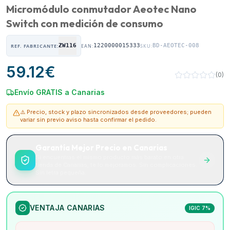
Micromódulo conmutador Aeotec Nano
Switch con medición de consumo
ZW116
1220000015333
BD-AEOTEC-008
REF. FABRICANTE:
EAN:
SKU:
59.12
€
(
0
)
Envío GRATIS a Canarias
⚠️ Precio, stock y plazo sincronizados desde proveedores; pueden
variar sin previo aviso hasta confirmar el pedido.
Garantía Mejor Precio en Canarias
Si encuentras el mismo producto más barato en otra
tienda de Canarias, te lo mejoramos. Sin complicaciones.
Sin letra pequeña.
VENTAJA CANARIAS
IGIC 7%