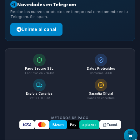
Novedades en Telegram
Recibe los nuevos productos en tiempo real directamente en tu
Telegram. Sin spam.
Unirme al canal
Pago Seguro SSL
Datos Protegidos
Encriptación 256-bit
Conforme RGPD
Envío a Canarias
Garantía Oficial
Gratis +30 EUR
3 años de cobertura
MÉTODOS DE PAGO
VISA
Bizum
Pay
a plazos
Transf.