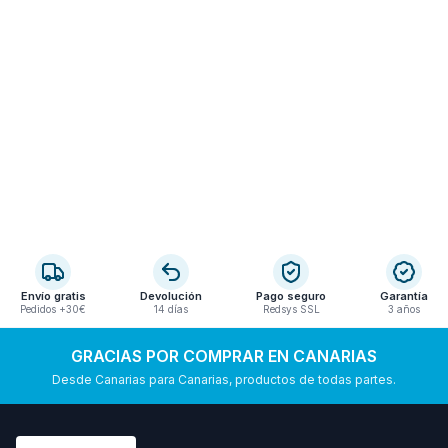
Envío gratis
Devolución
Pago seguro
Garantía
Pedidos +30€
14 días
Redsys SSL
3 años
GRACIAS POR COMPRAR EN CANARIAS
Desde Canarias para Canarias, productos de todas partes.