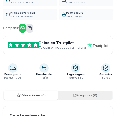
Oficial del fabricante
A todas las islas
14 días devolución
Pago seguro
Sin complicaciones
SSL + Redsys
Compartir:
Opina en Trustpilot
Tu opinión nos ayuda a mejorar
Envío gratis
Devolución
Pago seguro
Garantía
Pedidos +30€
14 días
Redsys SSL
3 años
Valoraciones
(
0
)
Preguntas
(
0
)
Deja tu valoración