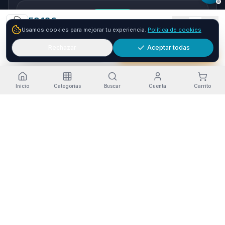
seQura
59.12
€
1
Usamos cookies para mejorar tu experiencia.
Política de cookies
Envío GRATIS
24-48h
Paga a plazos con seQura
Fracciona tu compra en 3, 6 o 12 plazos. Financiacion sujeta
Rechazar
Aceptar todas
Añadir
Comprar ya
a aprobacion por seQura. Sin papeleo y con respuesta
inmediata.
Como funciona
Inicio
Categorías
Buscar
Cuenta
Carrito
Estado del servicio
·
Funcionando
Pago seguro
Envío a Canarias
Garantía Oficial
RGPD-compliant
Opiniones en Trustpilot
© 2026 Tienda Online Canarias.
Todos los derechos reservados
.
Desarrollado por
SIEMPRIA