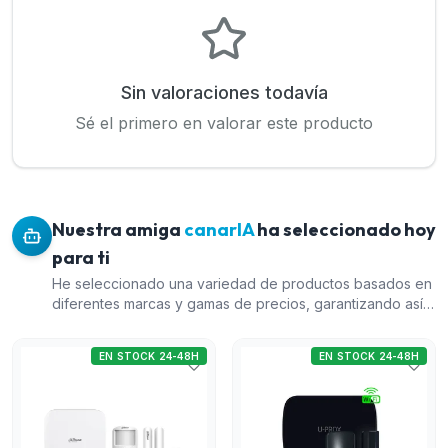
Sin valoraciones todavía
Sé el primero en valorar este producto
Nuestra amiga
canarIA
ha seleccionado hoy
para ti
He seleccionado una variedad de productos basados en
diferentes marcas y gamas de precios, garantizando así
opciones para diferentes necesidades y presupuestos. El
kit de alarma vía radio Dahua es una opción completa y
EN STOCK 24-48H
EN STOCK 24-48H
avanzada con múltiples métodos de conectividad. El kit
U-Prox MP WiFi S negro ofrece una excelente opción
asequible, manteniendo la calidad. El detector PIRCAM de
interior es ideal para asegurar áreas internas de manera
discreta. Finalmente, el detector de doble PIR para