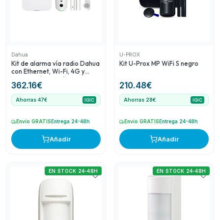
exteriores de Optex proporciona seguridad adicional en
el exterior. Estos productos combinan calidad y
funcionalidad, pero deben evaluarse los ratings al
momento de la compra para validar la selección.
Dahua
U-PROX
Kit de alarma vía radio Dahua
Kit U-Prox MP WiFi S negro
con Ethernet, Wi-Fi, 4G y
verificación por vídeo
362.16
€
210.48
€
Ahorras 47€
Ahorras 28€
IGIC
IGIC
Envío GRATIS
Entrega 24-48h
Envío GRATIS
Entrega 24-48h
Añadir
Añadir
EN STOCK 24-48H
EN STOCK 24-48H